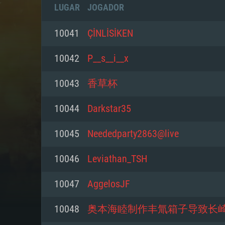
LUGAR
JOGADOR
10041
ÇİNLİSİKEN
10042
P__s__i__x
10043
香草杯
10044
Darkstar35
10045
Neededparty2863@live
10046
Leviathan_TSH
REQUE
10047
AggelosJF
10048
奥本海睦制作丰氚箱子导致长
PC