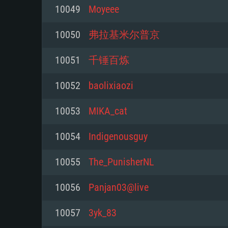
10049
Moyeee
Mínimo
Mínimo
Mínimo
10050
弗拉基米尔普京
10051
千锤百炼
Sistema Operativo: Windows 10 (
Sistema Operativo: Mac OS Big S
Sistema Operativo: Distribuiçõ
mais recente
do Linux de 64bit
10052
baolixiaozi
Processador: Dual-Core 2.2 GHz
Processador: Core i5 2.2GHz mí
Processador: Dual-Core 2.4 GHz
10053
MIKA_cat
Memória: 4GB
não suportado)
10054
Indigenousguy
Memória: 4 GB
Placa Gráfica: Placa com Direc
Memória: 6 GB
10055
The_PunisherNL
77XX / NVIDIA GeForce GTX 660
Placa Gráfica: NVIDIA 660 com o
mínima suportada: 720p
Placa Gráfica: Intel Iris Pro 5200
recentes (não mais de 6 meses) 
10056
Panjan03@live
equivalentes AMD/Nvidia para 
AMD com os drivers mais recen
Network: Internet de banda larga
mínima suportada: 720p com su
Vulkan (não mais de 6 meses); 
10057
3yk_83