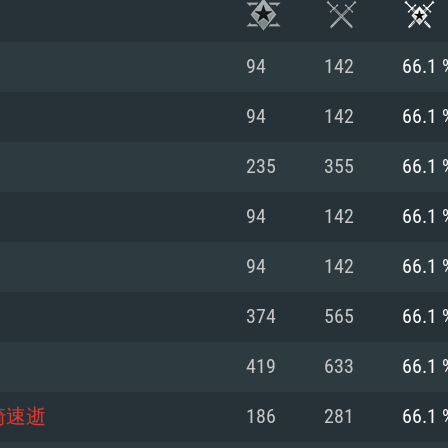
94
142
66.1 
94
142
66.1 
235
355
66.1 
94
142
66.1 
94
142
66.1 
374
565
66.1 
RIMENTOS DE S
419
633
66.1 
崎速逝
186
281
66.1 
MAC