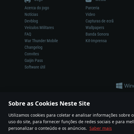
Acerca do jogo
Parceria
Notícias
Video
Devblog
Capturas de ecrã
Veículos Militares
Wallpapers
FAQ
Banda Sonora
War Thunder Mobile
Kit-Imprensa
Changelog
Convites
Gaijin Pass
Software útil
Sobre as Cookies Neste Site
Utilizamos cookies para coletar e analisar informações sobre
A reprodução de qualquer sistema de armas ou veículo neste jogo n
uso do site, para fornecer funções de redes sociais e para mel
© 2011—2026 Gaijin Games Kft. All trademarks, logos and brand na
personalizar o conteúdo e os anúncios.
Saber mais
Termos e condições
Termos de Serviço