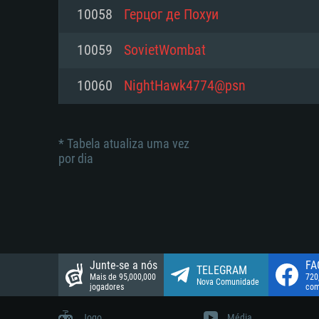
suportada: 720p.
Disco: 23,1 GB
10058
Герцог де Похуи
Network: Internet de banda larga
Network: Internet de banda larga
10059
SovietWombat
Disco: 21,5 GB
Disco: 21,5 GB
10060
NightHawk4774@psn
* Tabela atualiza uma vez
por dia
Junte-se a nós
FA
TELEGRAM
Mais de 95,000,000
720
Nova Comunidade
jogadores
com
Jogo
Média