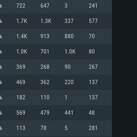
%
722
647
3
241
o
o
o
%
1.7K
1.3K
337
577
%
1.4K
913
880
70
: Windows 10/11 (64 bit)
: Mac OS Big Sur 11.0 ou versão
: Ubuntu 20.04 64bit
%
1.0K
701
1.0K
80
 Core i5, Ryzen 5 3600 ou
 Core i7
 i7 (Intel Xeon não suportado)
%
369
268
90
267
%
469
362
220
137
u mais
IDIA 1060 com os drivers mais
%
182
110
1
137
ca com DirectX 11 ou superior;
deon Vega II ou superior com
s de 6 meses) / equivalentes
60 ou superior, Radeon RX 570
70) com os drivers mais
%
569
479
441
48
is de 6 meses) com suporte
de banda larga.
%
113
78
5
281
de banda larga.