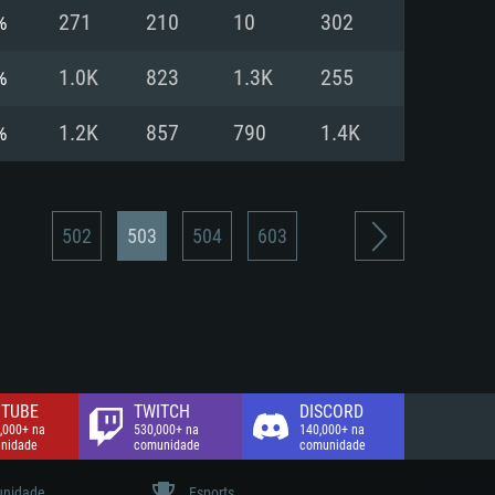
%
271
210
10
302
de banda larga.
%
1.0K
823
1.3K
255
%
1.2K
857
790
1.4K
502
503
504
603
TUBE
TWITCH
DISCORD
,000+ na
530,000+ na
140,000+ na
nidade
comunidade
comunidade
nidade
Esports