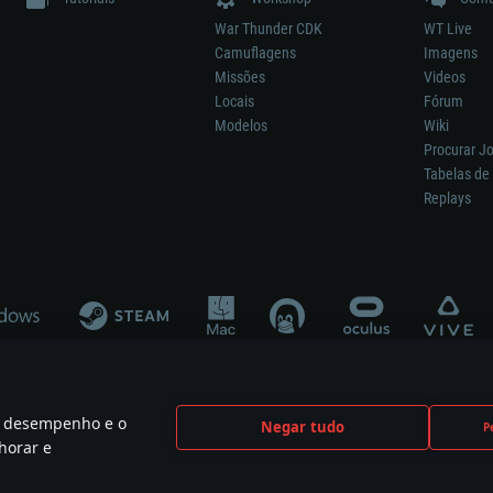
War Thunder CDK
WT Live
Camuflagens
Imagens
Missões
Videos
Locais
Fórum
Modelos
Wiki
Procurar J
Tabelas de 
Replays
 o desempenho e o
Negar tudo
P
ão significa participação no desenvolvimento, patrocínio ou aval do respetivo co
horar e
mes are the property of their respective owners.
Política de Privacidade