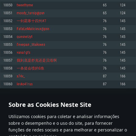
10050
tweethyme
65
124
Memória: 4GB
Memória: 6 GB
Memória: 4 GB
10051
moody_turnip@psn
65
124
Placa Gráfica: Placa com DirectX 11: AMD Radeon 77XX / NVIDIA GeForce
Placa Gráfica: Intel Iris Pro 5200 (Mac), equivalentes AMD/Nvidia para Mac.
Placa Gráfica: NVIDIA 660 com os drivers mais recentes (não mais de 6
GTX 660. Resolução mínima suportada: 720p
Resolução mínima suportada: 720p com suporte Metal.
meses) / equivalentes AMD com os drivers mais recentes com suporte
10052
一剑霜寒十四州#7
76
145
Vulkan (não mais de 6 meses); Resolução mínima suportada: 720p.
Network: Internet de banda larga.
Network: Internet de banda larga.
10053
FafaLeMalicieux@psn
76
145
Network: Internet de banda larga.
Disco: 23,1 GB
Disco: 21,5 GB
10054
quesnelzyt
76
145
Disco: 21,5 GB
10055
Генерал _Майонез
76
145
Recomendado
Recomendado
Recomendado
10056
vana1gfs
76
145
Sistema Operativo: Windows 10/11 (64 bit)
Sistema Operativo: Mac OS Big Sur 11.0 ou versão mais recente
Sistema Operativo: Ubuntu 20.04 64bit
10057
我到底是舒克还是贝塔啊
76
145
Processador: Intel Core i5, Ryzen 5 3600 ou superior
Processador: Core i7 (Intel Xeon não suportado)
10058
一条挺会喷的G鱼
76
145
Processador: Intel Core i7
Memória: 16 GB ou mais
Memória: 8 GB
10059
x74x_
87
166
Memória: 16 GB
Placa Gráfica: Placa com DirectX 11 ou superior; Nvidia GeForce 1060 ou
Placa Gráfica: Radeon Vega II ou superior com suporte Metal.
10060
levko41rus
87
166
superior, Radeon RX 570 ou superior
Placa Gráfica: NVIDIA 1060 com os drivers mais recentes (não mais de 6
Network: Internet de banda larga.
meses) / equivalentes AMD (Radeon RX 570) com os drivers mais recentes
Network: Internet de banda larga.
(não mais de 6 meses) com suporte Vulkan.
Disco: 60,2 GB
502
503
504
603
Disco: 75,9 GB
Network: Internet de banda larga.
Sobre as Cookies Neste Site
Disco: 60,2 GB
* Tabela atualiza uma vez por dia
Utilizamos cookies para coletar e analisar informações
sobre o desempenho e o uso do site, para fornecer
funções de redes sociais e para melhorar e personalizar o