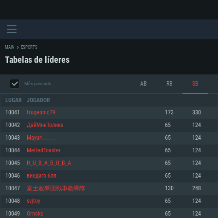
MAIN
ESPORTS
Tabelas de líderes
AB
RB
SB
Mês passado
LUGAR
JOGADOR
10041
trugenпiс79
173
330
10042
ДайМнеТолика
65
124
REQUERIMENTOS DE SISTEMA
10043
Mayuri_____
65
124
10044
MeltedToaster
65
124
PC
MAC
10045
H_U_B_A_B_U_B_A
65
124
Linux
10046
виндиго бля
65
124
Mínimo
Mínimo
Mínimo
10047
富士教導団戦車教導隊
130
248
Sistema Operativo: Windows 10 (64 bit)
Sistema Operativo: Mac OS Big Sur 11.0 ou versão mais recente
Sistema Operativo: Distribuições mais modernas do Linux de 64bit
10048
svjtoy
65
124
10049
Ornoks
65
124
Processador: Dual-Core 2.2 GHz
Processador: Core i5 2.2GHz mínimo (Intel Xeon não suportado)
Processador: Dual-Core 2.4 GHz