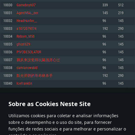
10030
Gameboy607
339
512
Memória: 4GB
Memória: 6 GB
Memória: 4 GB
10031
AgentMAL_der
145
219
Placa Gráfica: Placa com DirectX 11: AMD Radeon 77XX / NVIDIA GeForce
Placa Gráfica: Intel Iris Pro 5200 (Mac), equivalentes AMD/Nvidia para Mac.
Placa Gráfica: NVIDIA 660 com os drivers mais recentes (não mais de 6
GTX 660. Resolução mínima suportada: 720p
Resolução mínima suportada: 720p com suporte Metal.
meses) / equivalentes AMD com os drivers mais recentes com suporte
10032
HeadHunter__
96
145
Vulkan (não mais de 6 meses); Resolução mínima suportada: 720p.
Network: Internet de banda larga.
Network: Internet de banda larga.
10033
a1072079074
192
290
Network: Internet de banda larga.
Disco: 23,1 GB
Disco: 21,5 GB
10034
Reborn_M50
96
145
Disco: 21,5 GB
10035
ghost629
96
145
Recomendado
Recomendado
Recomendado
10036
PIVODESOLATOR
96
145
Sistema Operativo: Windows 10/11 (64 bit)
Sistema Operativo: Mac OS Big Sur 11.0 ou versão mais recente
Sistema Operativo: Ubuntu 20.04 64bit
10037
我从来没觉得玩陆战开心过
96
145
Processador: Intel Core i5, Ryzen 5 3600 ou superior
Processador: Core i7 (Intel Xeon não suportado)
10038
damianowskid
96
145
Processador: Intel Core i7
Memória: 16 GB ou mais
Memória: 8 GB
10039
阳光开朗的哥布林杀手
192
290
Memória: 16 GB
Placa Gráfica: Placa com DirectX 11 ou superior; Nvidia GeForce 1060 ou
Placa Gráfica: Radeon Vega II ou superior com suporte Metal.
10040
Icefranklin
96
145
superior, Radeon RX 570 ou superior
Placa Gráfica: NVIDIA 1060 com os drivers mais recentes (não mais de 6
Network: Internet de banda larga.
meses) / equivalentes AMD (Radeon RX 570) com os drivers mais recentes
Network: Internet de banda larga.
(não mais de 6 meses) com suporte Vulkan.
Disco: 60,2 GB
501
502
503
602
Disco: 75,9 GB
Network: Internet de banda larga.
Sobre as Cookies Neste Site
Disco: 60,2 GB
* Tabela atualiza uma vez por dia
Utilizamos cookies para coletar e analisar informações
sobre o desempenho e o uso do site, para fornecer
funções de redes sociais e para melhorar e personalizar o