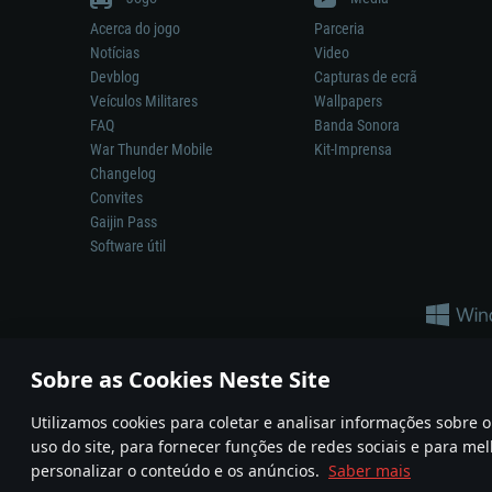
Acerca do jogo
Parceria
Notícias
Video
Devblog
Capturas de ecrã
Veículos Militares
Wallpapers
FAQ
Banda Sonora
War Thunder Mobile
Kit-Imprensa
Changelog
Convites
Gaijin Pass
Software útil
Sobre as Cookies Neste Site
Utilizamos cookies para coletar e analisar informações sobre
A reprodução de qualquer sistema de armas ou veículo neste jogo n
uso do site, para fornecer funções de redes sociais e para mel
© 2011—2026 Gaijin Games Kft. All trademarks, logos and brand na
personalizar o conteúdo e os anúncios.
Saber mais
Termos e condições
Termos de Serviço