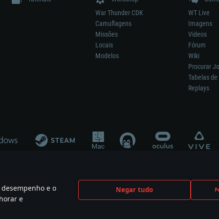
War Thunder CDK
WT Live
Camuflagens
Imagens
Missões
Videos
Locais
Fórum
Modelos
Wiki
Procurar J
Tabelas de 
Replays
 o desempenho e o
Negar tudo
P
ão significa participação no desenvolvimento, patrocínio ou aval do respetivo co
horar e
mes are the property of their respective owners.
Política de Privacidade