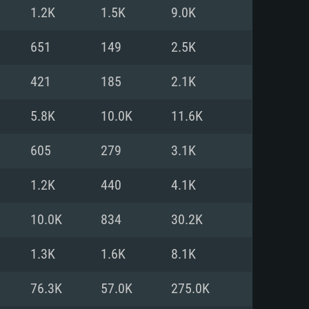
1.2K
1.5K
9.0K
o
o
o
651
149
2.5K
421
185
2.1K
: Windows 10/11 (64 bit)
: Mac OS Big Sur 11.0 ou versão
: Ubuntu 20.04 64bit
5.8K
10.0K
11.6K
 Core i5, Ryzen 5 3600 ou
 Core i7
 i7 (Intel Xeon não suportado)
605
279
3.1K
1.2K
440
4.1K
u mais
IDIA 1060 com os drivers mais
10.0K
834
30.2K
ca com DirectX 11 ou superior;
deon Vega II ou superior com
s de 6 meses) / equivalentes
60 ou superior, Radeon RX 570
70) com os drivers mais
1.3K
1.6K
8.1K
is de 6 meses) com suporte
de banda larga.
76.3K
57.0K
275.0K
de banda larga.