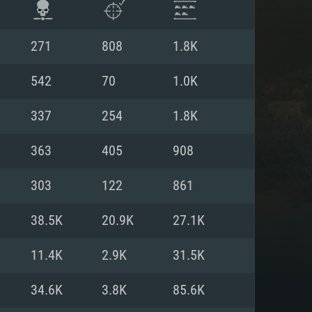
271
808
1.8K
542
70
1.0K
337
254
1.8K
363
405
908
303
122
861
38.5K
20.9K
27.1K
ISTEMA
11.4K
2.9K
31.5K
34.6K
3.8K
85.6K
Linux