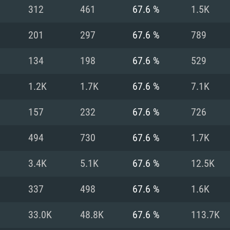
312
461
67.6 %
1.5K
Recomendad
Recomendad
Recomendad
201
297
67.6 %
789
134
198
67.6 %
529
64 bit)
ur 11.0 ou versão
es mais modernas
Sistema Operativo
Sistema Operativo
Sistema Operativo
mais recente
1.2K
1.7K
67.6 %
7.1K
Processador: Intel
Processador: Intel
nimo (Intel Xeon
superior
Processador: Core
157
232
67.6 %
726
Memória: 16 GB
494
730
67.6 %
1.7K
Memória: 16 GB o
Memória: 8 GB
tX 11: AMD Radeon
Placa Gráfica: NV
3.4K
5.1K
67.6 %
12.5K
. Resolução
s drivers mais
Placa Gráfica: Pla
Placa Gráfica: Ra
recentes (não mai
 (Mac),
/ equivalentes
Nvidia GeForce 10
suporte Metal.
AMD (Radeon RX 5
337
498
67.6 %
1.6K
Mac. Resolução
tes com suporte
ou superior
recentes (não ma
.
Network: Internet 
porte Metal.
Resolução mínima
Vulkan.
33.0K
48.8K
67.6 %
113.7K
Network: Internet 