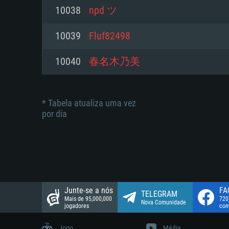
suportada: 720p.
Disco: 23,1 GB
10038
npd ツ
Network: Internet de banda larga
Network: Internet de banda larga
10039
Fluf82498
Disco: 21,5 GB
Disco: 21,5 GB
10040
春名木乃美
* Tabela atualiza uma vez
por dia
Junte-se a nós
FA
TELEGRAM
Mais de 95,000,000
720
Nova Comunidade
jogadores
com
Jogo
Média