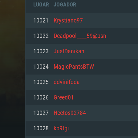
LUGAR
JOGADOR
10021
Krystiano97
10022
Deadpool____59@psn
10023
JustDanikan
10024
MagicPantsBTW
10025
ddvinifoda
10026
Greed01
REQUE
10027
Heetos92784
10028
kb9tgi
PC