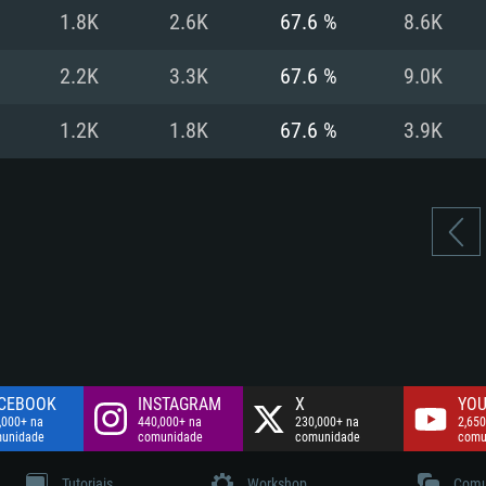
Disco: 60,2 GB
1.8K
2.6K
67.6 %
8.6K
.
Network: Internet 
Disco: 75,9 GB
.
2.2K
3.3K
67.6 %
9.0K
Disco: 60,2 GB
1.2K
1.8K
67.6 %
3.9K
CEBOOK
INSTAGRAM
X
YOU
,000+ na
440,000+ na
230,000+ na
2,650
unidade
comunidade
comunidade
comu
Tutoriais
Workshop
Comu