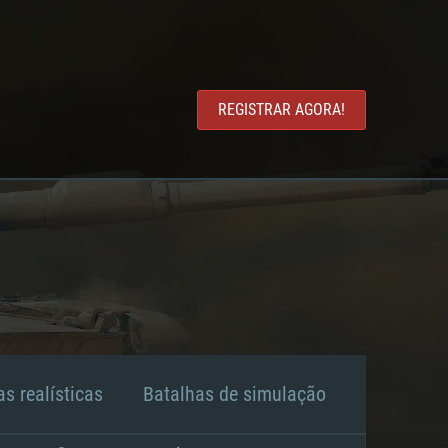
REGISTRAR AGORA!
s realísticas
Batalhas de simulação