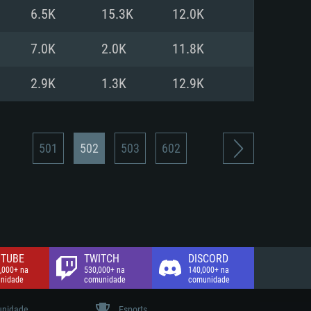
6.5K
15.3K
12.0K
de banda larga.
7.0K
2.0K
11.8K
2.9K
1.3K
12.9K
501
502
503
602
TUBE
TWITCH
DISCORD
,000+ na
530,000+ na
140,000+ na
nidade
comunidade
comunidade
nidade
Esports