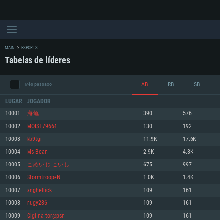
MAIN
ESPORTS
Tabelas de líderes
AB
RB
SB
Mês passado
LUGAR
JOGADOR
10001
海龟
390
576
10002
MOIST79664
130
192
REQUERIMENTOS DE SISTEMA
10003
kb9tgi
11.9K
17.6K
10004
Ms Bean
2.9K
4.3K
PC
MAC
10005
こめいじ-こいし
675
997
Linux
10006
StormtroopeN
1.0K
1.4K
Mínimo
Mínimo
Mínimo
10007
anghellick
109
161
Sistema Operativo: Windows 10 (64 bit)
Sistema Operativo: Mac OS Big Sur 11.0 ou versão mais recente
Sistema Operativo: Distribuições mais modernas do Linux de 64bit
10008
nugy286
109
161
10009
Gigi-na-tor@psn
109
161
Processador: Dual-Core 2.2 GHz
Processador: Core i5 2.2GHz mínimo (Intel Xeon não suportado)
Processador: Dual-Core 2.4 GHz