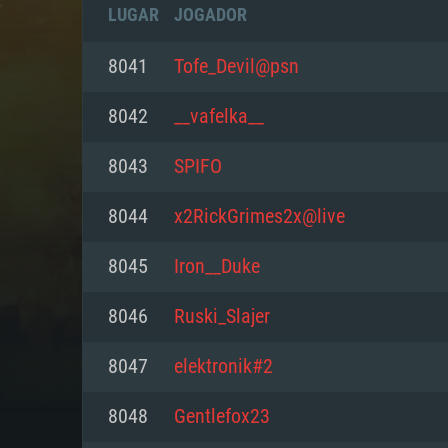
LUGAR
JOGADOR
8041
Tofe_Devil@psn
8042
__vafelka__
8043
SPIFO
8044
x2RickGrimes2x@live
8045
Iron__Duke
8046
Ruski_Slajer
REQUE
8047
elektronik#2
8048
Gentlefox23
PC