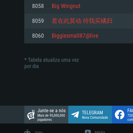
suportada: 720p.
Disco: 23,1 GB
8058
Big Wingnut
Network: Internet de banda larga
Network: Internet de banda larga
8059
君在此莫动 待我买橘归
Disco: 21,5 GB
Disco: 21,5 GB
8060
Biggiesmall87@live
* Tabela atualiza uma vez
por dia
Junte-se a nós
FA
TELEGRAM
Mais de 95,000,000
720
Nova Comunidade
jogadores
com
Jogo
Média