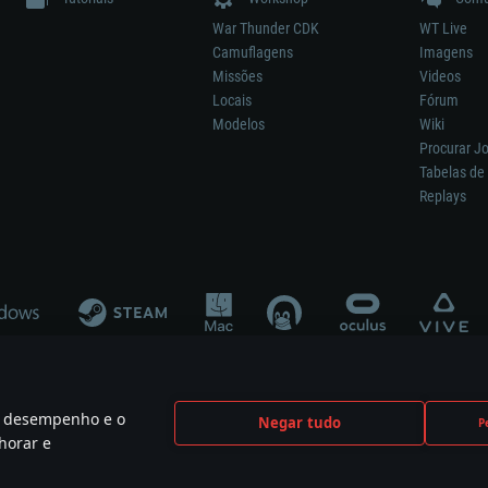
War Thunder CDK
WT Live
Camuflagens
Imagens
Missões
Videos
Locais
Fórum
Modelos
Wiki
Procurar J
Tabelas de 
Replays
 o desempenho e o
Negar tudo
P
ão significa participação no desenvolvimento, patrocínio ou aval do respetivo co
horar e
mes are the property of their respective owners.
Política de Privacidade