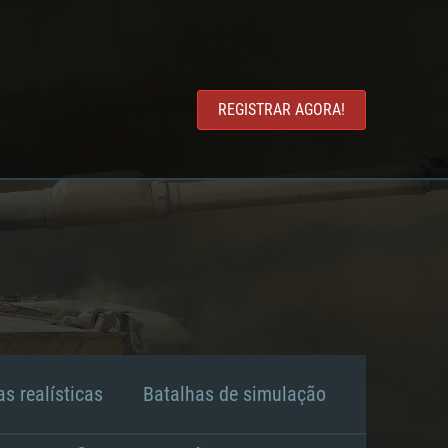
REGISTRAR AGORA!
s realísticas
Batalhas de simulação