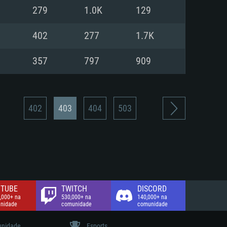
279
1.0K
129
de banda larga.
402
277
1.7K
357
797
909
402
403
404
503
TUBE
TWITCH
DISCORD
,000+ na
530,000+ na
140,000+ na
nidade
comunidade
comunidade
nidade
Esports