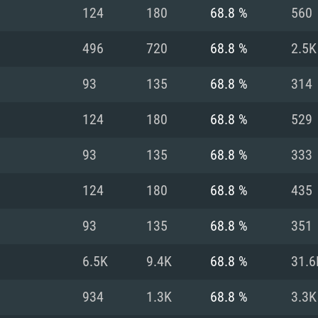
124
180
68.8 %
560
Recomendad
Recomendad
Recomendad
496
720
68.8 %
2.5K
93
135
68.8 %
314
64 bit)
ur 11.0 ou versão
es mais modernas
Sistema Operativo
Sistema Operativo
Sistema Operativo
mais recente
124
180
68.8 %
529
Processador: Intel
Processador: Intel
nimo (Intel Xeon
superior
Processador: Core
93
135
68.8 %
333
Memória: 16 GB
124
180
68.8 %
435
Memória: 16 GB o
Memória: 8 GB
tX 11: AMD Radeon
Placa Gráfica: NV
93
135
68.8 %
351
. Resolução
s drivers mais
Placa Gráfica: Pla
Placa Gráfica: Ra
recentes (não mai
 (Mac),
/ equivalentes
Nvidia GeForce 10
suporte Metal.
AMD (Radeon RX 5
6.5K
9.4K
68.8 %
31.6
Mac. Resolução
tes com suporte
ou superior
recentes (não ma
.
Network: Internet 
porte Metal.
Resolução mínima
Vulkan.
934
1.3K
68.8 %
3.3K
Network: Internet 