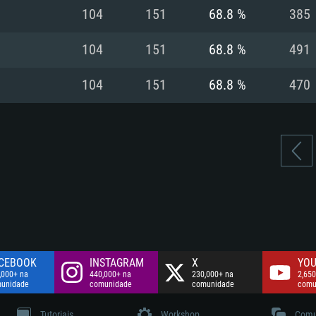
Disco: 60,2 GB
104
151
68.8 %
385
.
Network: Internet 
Disco: 75,9 GB
.
104
151
68.8 %
491
Disco: 60,2 GB
104
151
68.8 %
470
CEBOOK
INSTAGRAM
X
YOU
,000+ na
440,000+ na
230,000+ na
2,650
unidade
comunidade
comunidade
comu
Tutoriais
Workshop
Comu