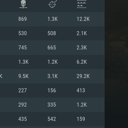
869
1.3K
12.2K
530
508
2.1K
745
665
2.3K
1.3K
1.2K
6.2K
K
9.5K
3.1K
29.2K
227
156
413
ISTEMA
292
335
1.2K
435
542
159
Linux