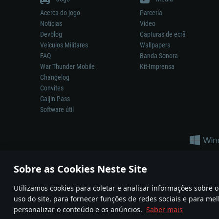
Acerca do jogo
Parceria
Notícias
Video
Devblog
Capturas de ecrã
Veículos Militares
Wallpapers
FAQ
Banda Sonora
War Thunder Mobile
Kit-Imprensa
Changelog
Convites
Gaijin Pass
Software útil
Sobre as Cookies Neste Site
Utilizamos cookies para coletar e analisar informações sobre
A reprodução de qualquer sistema de armas ou veículo neste jogo n
uso do site, para fornecer funções de redes sociais e para mel
© 2011—2026 Gaijin Games Kft. All trademarks, logos and brand na
personalizar o conteúdo e os anúncios.
Saber mais
Termos e condições
Termos de Serviço