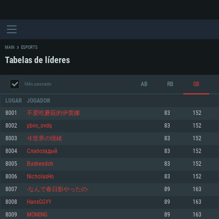
MAIN
ESPORTS
Tabelas de líderes
AB
RB
SB
Mês passado
LUGAR
JOGADOR
8001
不爱吃蘑菇的伊蕾娜
83
152
8002
pbvo_ovdq
83
152
REQUERIMENTOS DE SISTEMA
8003
ヰ世界の情緒
83
152
8004
Слабозадый
83
152
PC
MAC
8005
Busheedoh
83
152
Linux
8006
NicholasHo
83
152
Mínimo
Mínimo
Mínimo
8007
-なんで春日影やったの-
89
163
Sistema Operativo: Windows 10 (64 bit)
Sistema Operativo: Mac OS Big Sur 11.0 ou versão mais recente
Sistema Operativo: Distribuições mais modernas do Linux de 64bit
8008
HansGGYY
89
163
8009
MOMING
89
163
Processador: Dual-Core 2.2 GHz
Processador: Core i5 2.2GHz mínimo (Intel Xeon não suportado)
Processador: Dual-Core 2.4 GHz