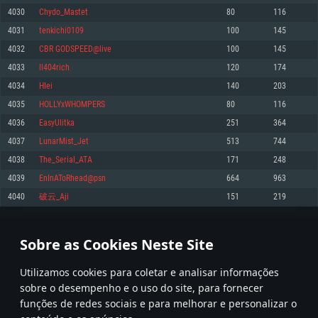
4030
Chydo_Mastet
80
116
Memória: 4GB
Memória: 6 GB
Memória: 4 GB
4031
tenkichi0109
100
145
Placa Gráfica: Placa com DirectX 11: AMD Radeon 77XX / NVIDIA GeForce
Placa Gráfica: Intel Iris Pro 5200 (Mac), equivalentes AMD/Nvidia para Mac.
Placa Gráfica: NVIDIA 660 com os drivers mais recentes (não mais de 6
GTX 660. Resolução mínima suportada: 720p
Resolução mínima suportada: 720p com suporte Metal.
meses) / equivalentes AMD com os drivers mais recentes com suporte
4032
CBR GODSPEED@live
100
145
Vulkan (não mais de 6 meses); Resolução mínima suportada: 720p.
Network: Internet de banda larga.
Network: Internet de banda larga.
4033
ll404rich
120
174
Network: Internet de banda larga.
Disco: 23,1 GB
Disco: 21,5 GB
4034
HIei
140
203
Disco: 21,5 GB
4035
HOLLYxWHOMPERS
80
116
Recomendado
Recomendado
Recomendado
4036
EasyUlitka
251
364
Sistema Operativo: Windows 10/11 (64 bit)
Sistema Operativo: Mac OS Big Sur 11.0 ou versão mais recente
Sistema Operativo: Ubuntu 20.04 64bit
4037
LunarMist_Jet
513
744
Processador: Intel Core i5, Ryzen 5 3600 ou superior
Processador: Core i7 (Intel Xeon não suportado)
4038
The_Serial_ATA
171
248
Processador: Intel Core i7
Memória: 16 GB ou mais
Memória: 8 GB
4039
EnInAToRhead@psn
664
963
Memória: 16 GB
Placa Gráfica: Placa com DirectX 11 ou superior; Nvidia GeForce 1060 ou
Placa Gráfica: Radeon Vega II ou superior com suporte Metal.
4040
破云_Aji
151
219
superior, Radeon RX 570 ou superior
Placa Gráfica: NVIDIA 1060 com os drivers mais recentes (não mais de 6
Network: Internet de banda larga.
meses) / equivalentes AMD (Radeon RX 570) com os drivers mais recentes
Network: Internet de banda larga.
(não mais de 6 meses) com suporte Vulkan.
Disco: 60,2 GB
201
202
203
302
Disco: 75,9 GB
Network: Internet de banda larga.
Sobre as Cookies Neste Site
Disco: 60,2 GB
* Tabela atualiza uma vez por dia
Utilizamos cookies para coletar e analisar informações
sobre o desempenho e o uso do site, para fornecer
funções de redes sociais e para melhorar e personalizar o