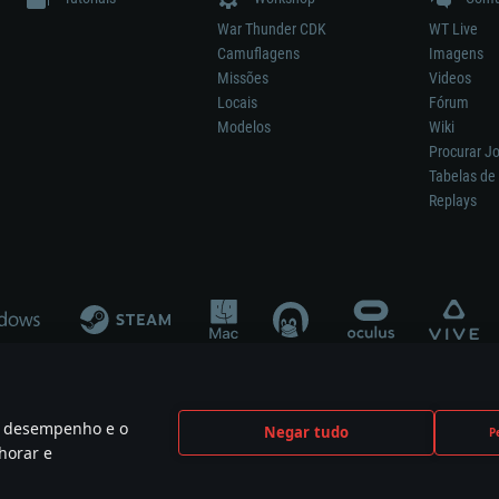
War Thunder CDK
WT Live
Camuflagens
Imagens
Missões
Videos
Locais
Fórum
Modelos
Wiki
Procurar J
Tabelas de 
Replays
 o desempenho e o
Negar tudo
P
ão significa participação no desenvolvimento, patrocínio ou aval do respetivo co
horar e
mes are the property of their respective owners.
Política de Privacidade