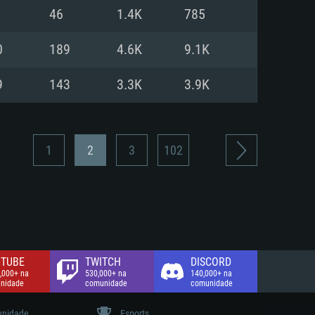
46
1.4K
785
de banda larga.
0
189
4.6K
9.1K
9
143
3.3K
3.9K
1
2
3
102
TUBE
TWITCH
DISCORD
,000+ na
530,000+ na
140,000+ na
nidade
comunidade
comunidade
nidade
Esports