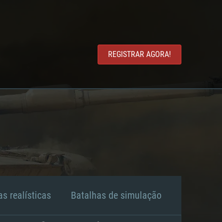
REGISTRAR AGORA!
s realísticas
Batalhas de simulação