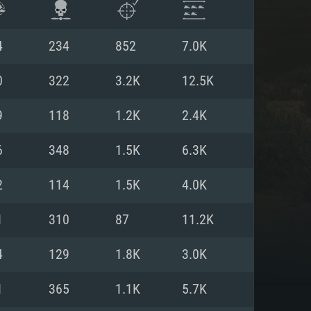
4
234
852
7.0K
0
322
3.2K
12.5K
9
118
1.2K
2.4K
6
348
1.5K
6.3K
2
114
1.5K
4.0K
1
310
87
11.2K
ISTEMA
4
129
1.8K
3.0K
1
365
1.1K
5.7K
Linux