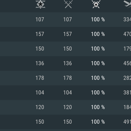
107
107
100 %
33
157
157
100 %
47
150
150
100 %
17
136
136
100 %
45
178
178
100 %
28
104
104
100 %
38
RIMENTOS DE S
120
120
100 %
18
150
150
100 %
49
MAC