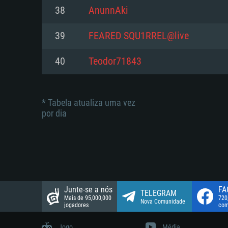
suportada: 720p.
Disco: 23,1 GB
38
AnunnAki
Network: Internet de banda larga
Network: Internet de banda larga
39
FEARED SQU1RREL@live
Disco: 21,5 GB
Disco: 21,5 GB
40
Teodor71843
* Tabela atualiza uma vez
por dia
Junte-se a nós
FA
TELEGRAM
Mais de 95,000,000
720
Nova Comunidade
jogadores
com
Jogo
Média