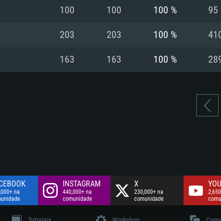
Disco: 60,2 GB
100
100
100 %
95
.
Network: Internet 
Disco: 75,9 GB
.
203
203
100 %
41
Disco: 60,2 GB
163
163
100 %
28
CEBOOK
INSTAGRAM
X
YOU
,000+ na
440,000+ na
230,000+ na
2,650
unidade
comunidade
comunidade
comu
Tutoriais
Workshop
Comu