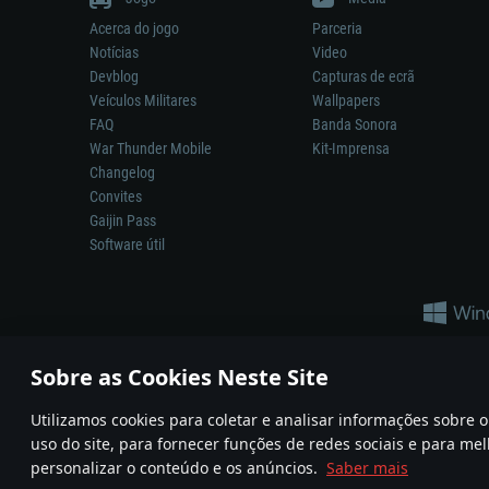
Acerca do jogo
Parceria
Notícias
Video
Devblog
Capturas de ecrã
Veículos Militares
Wallpapers
FAQ
Banda Sonora
War Thunder Mobile
Kit-Imprensa
Changelog
Convites
Gaijin Pass
Software útil
Sobre as Cookies Neste Site
Utilizamos cookies para coletar e analisar informações sobre
A reprodução de qualquer sistema de armas ou veículo neste jogo n
uso do site, para fornecer funções de redes sociais e para mel
© 2011—2026 Gaijin Games Kft. All trademarks, logos and brand na
personalizar o conteúdo e os anúncios.
Saber mais
Termos e condições
Termos de Serviço