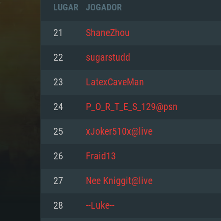
LUGAR
JOGADOR
21
ShaneZhou
22
sugarstudd
23
LatexCaveMan
24
P_O_R_T_E_S_129@psn
25
xJoker510x@live
26
Fraid13
REQUE
27
Nee Kniggit@live
28
--Luke--
PC