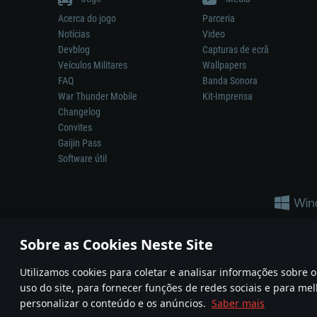
Acerca do jogo
Parceria
Notícias
Video
Devblog
Capturas de ecrã
Veículos Militares
Wallpapers
FAQ
Banda Sonora
War Thunder Mobile
Kit-Imprensa
Changelog
Convites
Gaijin Pass
Software útil
Sobre as Cookies Neste Site
Utilizamos cookies para coletar e analisar informações sobre
A reprodução de qualquer sistema de armas ou veículo neste jogo n
uso do site, para fornecer funções de redes sociais e para mel
© 2011—2026 Gaijin Games Kft. All trademarks, logos and brand na
personalizar o conteúdo e os anúncios.
Saber mais
Termos e condições
Termos de Serviço