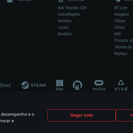
War Thunder CDK
WT Live
Camuflagens
Imagens
Missões
Videos
Locais
Fórum
Modelos
Wiki
Procurar J
Tabelas de 
Replays
 o desempenho e o
Negar tudo
P
ão significa participação no desenvolvimento, patrocínio ou aval do respetivo co
horar e
mes are the property of their respective owners.
Política de Privacidade