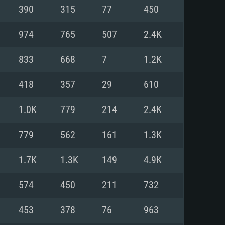
390
315
77
450
o
o
o
974
765
507
2.4K
833
668
7
1.2K
: Windows 10/11 (64 bit)
: Mac OS Big Sur 11.0 ou versão
: Ubuntu 20.04 64bit
418
357
29
610
 Core i5, Ryzen 5 3600 ou
 Core i7
 i7 (Intel Xeon não suportado)
1.0K
779
214
2.4K
779
562
161
1.3K
u mais
IDIA 1060 com os drivers mais
1.7K
1.3K
149
4.9K
ca com DirectX 11 ou superior;
deon Vega II ou superior com
s de 6 meses) / equivalentes
60 ou superior, Radeon RX 570
70) com os drivers mais
574
450
211
732
is de 6 meses) com suporte
de banda larga.
453
378
76
963
de banda larga.