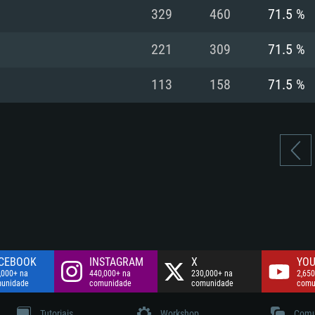
Disco: 60,2 GB
329
460
71.5 %
.
Network: Internet 
Disco: 75,9 GB
.
221
309
71.5 %
Disco: 60,2 GB
113
158
71.5 %
CEBOOK
INSTAGRAM
X
YOU
,000+ na
440,000+ na
230,000+ na
2,650
unidade
comunidade
comunidade
comu
Tutoriais
Workshop
Comu