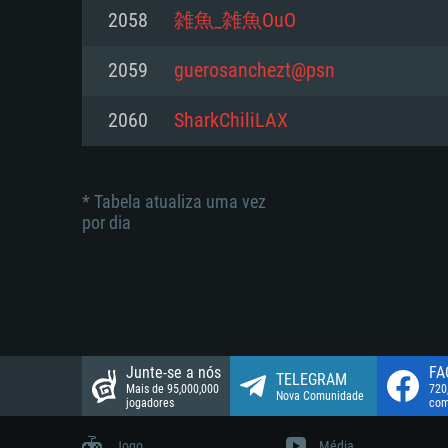
suportada: 720p.
Disco: 23,1 GB
2058
雑魚_雑魚OuO
Network: Internet de banda larga
Network: Internet de banda larga
2059
guerosanchezt@psn
Disco: 21,5 GB
Disco: 21,5 GB
2060
SharkChiliLAX
* Tabela atualiza uma vez
por dia
Junte-se a nós
FA
TELEGRAM
Mais de 95,000,000
720
Nova Comunidade
jogadores
com
Jogo
Média