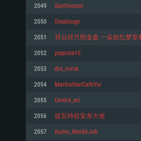
2049
Santinooon
Mínimo
Mínimo
Mínimo
2050
Diealouge
2051
祥云径尺照金盘 一朵妖红梦里
Sistema Operativo: Windows 10 (
Sistema Operativo: Mac OS Big S
Sistema Operativo: Distribuiçõ
mais recente
do Linux de 64bit
2052
paprota10
Processador: Dual-Core 2.2 GHz
Processador: Core i5 2.2GHz mí
Processador: Dual-Core 2.4 GHz
2053
dre_nvrsk
Memória: 4GB
não suportado)
2054
ManhattanCafeYui
Memória: 4 GB
Placa Gráfica: Placa com Direc
Memória: 6 GB
2055
Um6r4_eri
77XX / NVIDIA GeForce GTX 660
Placa Gráfica: NVIDIA 660 com o
mínima suportada: 720p
Placa Gráfica: Intel Iris Pro 5200
recentes (não mais de 6 meses) 
2056
提瓦特驻安东大使
equivalentes AMD/Nvidia para 
AMD com os drivers mais recen
Network: Internet de banda larga
mínima suportada: 720p com su
Vulkan (não mais de 6 meses); 
2057
Kumo_NeedAJob