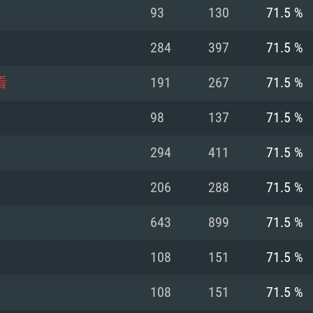
93
130
71.5 %
Recomendad
Recomendad
Recomendad
284
397
71.5 %
看
191
267
71.5 %
64 bit)
ur 11.0 ou versão
es mais modernas
Sistema Operativo
Sistema Operativo
Sistema Operativo
mais recente
98
137
71.5 %
Processador: Intel
Processador: Intel
nimo (Intel Xeon
superior
Processador: Core
294
411
71.5 %
Memória: 16 GB
206
288
71.5 %
Memória: 16 GB o
Memória: 8 GB
tX 11: AMD Radeon
Placa Gráfica: NV
643
899
71.5 %
. Resolução
s drivers mais
Placa Gráfica: Pla
Placa Gráfica: Ra
recentes (não mai
 (Mac),
/ equivalentes
Nvidia GeForce 10
suporte Metal.
AMD (Radeon RX 5
108
151
71.5 %
Mac. Resolução
tes com suporte
ou superior
recentes (não ma
.
Network: Internet 
porte Metal.
Resolução mínima
Vulkan.
108
151
71.5 %
Network: Internet 