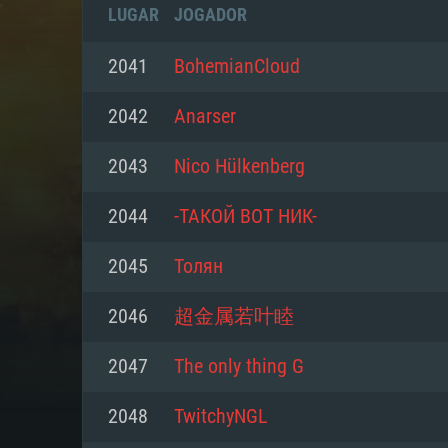
LUGAR
JOGADOR
2041
BohemianCloud
2042
Anarser
2043
Nico Hülkenberg
2044
-ТАКОЙ ВОТ НИК-
2045
Толян
2046
超金属若叶睦
REQUE
2047
The only thing G
2048
TwitchyNGL
PC