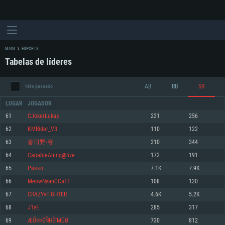
MAIN
ESPORTS
Tabelas de líderes
AB
RB
SB
Mês passado
LUGAR
JOGADOR
61
CJokerLukas
231
256
62
KMRider_V3
110
122
REQUERIMENTOS DE SISTEMA
63
春日野-穹
310
344
64
CapableAning@live
172
191
PC
MAC
65
Рикко
7.1K
7.9K
Linux
66
MeowNyanCCaTT
108
120
Mínimo
Mínimo
Mínimo
67
CRAZYvFIGHTER
4.6K
5.2K
Sistema Operativo: Windows 10 (64 bit)
Sistema Operativo: Mac OS Big Sur 11.0 ou versão mais recente
Sistema Operativo: Distribuições mais modernas do Linux de 64bit
68
J1yE
285
317
69
ÆÕÞÞËÑHÊïMÜØ
730
812
Processador: Dual-Core 2.2 GHz
Processador: Core i5 2.2GHz mínimo (Intel Xeon não suportado)
Processador: Dual-Core 2.4 GHz