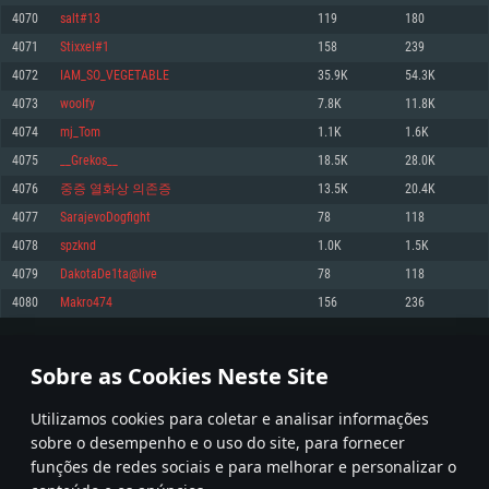
4070
salt#13
119
180
Memória: 4GB
Memória: 6 GB
Memória: 4 GB
4071
Stixxel#1
158
239
Placa Gráfica: Placa com DirectX 11: AMD Radeon 77XX / NVIDIA GeForce
Placa Gráfica: Intel Iris Pro 5200 (Mac), equivalentes AMD/Nvidia para Mac.
Placa Gráfica: NVIDIA 660 com os drivers mais recentes (não mais de 6
GTX 660. Resolução mínima suportada: 720p
Resolução mínima suportada: 720p com suporte Metal.
meses) / equivalentes AMD com os drivers mais recentes com suporte
4072
IAM_SO_VEGETABLE
35.9K
54.3K
Vulkan (não mais de 6 meses); Resolução mínima suportada: 720p.
Network: Internet de banda larga.
Network: Internet de banda larga.
4073
wooIfy
7.8K
11.8K
Network: Internet de banda larga.
Disco: 23,1 GB
Disco: 21,5 GB
4074
mj_Tom
1.1K
1.6K
Disco: 21,5 GB
4075
__Grekos__
18.5K
28.0K
Recomendado
Recomendado
Recomendado
4076
중증 열화상 의존증
13.5K
20.4K
Sistema Operativo: Windows 10/11 (64 bit)
Sistema Operativo: Mac OS Big Sur 11.0 ou versão mais recente
Sistema Operativo: Ubuntu 20.04 64bit
4077
SarajevoDogfight
78
118
Processador: Intel Core i5, Ryzen 5 3600 ou superior
Processador: Core i7 (Intel Xeon não suportado)
4078
spzknd
1.0K
1.5K
Processador: Intel Core i7
Memória: 16 GB ou mais
Memória: 8 GB
4079
DakotaDe1ta@live
78
118
Memória: 16 GB
Placa Gráfica: Placa com DirectX 11 ou superior; Nvidia GeForce 1060 ou
Placa Gráfica: Radeon Vega II ou superior com suporte Metal.
4080
Makro474
156
236
superior, Radeon RX 570 ou superior
Placa Gráfica: NVIDIA 1060 com os drivers mais recentes (não mais de 6
Network: Internet de banda larga.
meses) / equivalentes AMD (Radeon RX 570) com os drivers mais recentes
Network: Internet de banda larga.
(não mais de 6 meses) com suporte Vulkan.
Disco: 60,2 GB
203
204
205
304
Disco: 75,9 GB
Network: Internet de banda larga.
Sobre as Cookies Neste Site
Disco: 60,2 GB
* Tabela atualiza uma vez por dia
Utilizamos cookies para coletar e analisar informações
sobre o desempenho e o uso do site, para fornecer
funções de redes sociais e para melhorar e personalizar o