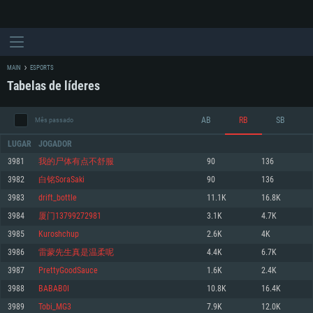
MAIN
ESPORTS
Tabelas de líderes
AB
RB
SB
Mês passado
LUGAR
JOGADOR
3981
我的尸体有点不舒服
90
136
3982
白铭SoraSaki
90
136
REQUERIMENTOS DE SISTEMA
3983
drift_bottle
11.1K
16.8K
3984
厦门13799272981
3.1K
4.7K
PC
MAC
3985
Kuroshchup
2.6K
4K
Linux
3986
雷蒙先生真是温柔呢
4.4K
6.7K
Mínimo
Mínimo
Mínimo
3987
PrettyGoodSauce
1.6K
2.4K
Sistema Operativo: Windows 10 (64 bit)
Sistema Operativo: Mac OS Big Sur 11.0 ou versão mais recente
Sistema Operativo: Distribuições mais modernas do Linux de 64bit
3988
BABAB0I
10.8K
16.4K
3989
Tobi_MG3
7.9K
12.0K
Processador: Dual-Core 2.2 GHz
Processador: Core i5 2.2GHz mínimo (Intel Xeon não suportado)
Processador: Dual-Core 2.4 GHz