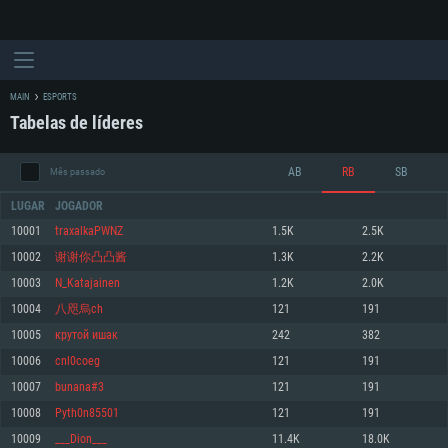
MAIN
ESPORTS
Tabelas de líderes
AB
RB
SB
Mês passado
LUGAR
JOGADOR
10001
traxalkaPWNZ
1.5K
2.5K
10002
谢谢你凸凸酱
1.3K
2.2K
REQUERIMENTOS DE SISTEMA
10003
N_Katajainen
1.2K
2.0K
10004
八咫烏ch
121
191
PC
MAC
10005
крутой ишак
242
382
Linux
10006
cnl0coeg
121
191
Mínimo
Mínimo
Mínimo
10007
bunana#3
121
191
Sistema Operativo: Windows 10 (64 bit)
Sistema Operativo: Mac OS Big Sur 11.0 ou versão mais recente
Sistema Operativo: Distribuições mais modernas do Linux de 64bit
10008
Pyth0n85501
121
191
10009
___Dion___
11.4K
18.0K
Processador: Dual-Core 2.2 GHz
Processador: Core i5 2.2GHz mínimo (Intel Xeon não suportado)
Processador: Dual-Core 2.4 GHz