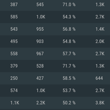
387
545
71.0 %
1.3K
Recomendad
Recomendad
Recomendad
585
1.0K
54.3 %
2.7K
543
955
56.8 %
1.4K
64 bit)
ur 11.0 ou versão
es mais modernas
Sistema Operativo
Sistema Operativo
Sistema Operativo
mais recente
495
903
54.8 %
2.0K
Processador: Intel
Processador: Intel
nimo (Intel Xeon
superior
Processador: Core
558
967
57.7 %
2.7K
Memória: 16 GB
379
528
71.7 %
1.3K
Memória: 16 GB o
Memória: 8 GB
tX 11: AMD Radeon
Placa Gráfica: NV
250
427
58.5 %
644
. Resolução
s drivers mais
Placa Gráfica: Pla
Placa Gráfica: Ra
recentes (não mai
 (Mac),
/ equivalentes
Nvidia GeForce 10
suporte Metal.
AMD (Radeon RX 5
574
1.0K
53.7 %
2.7K
Mac. Resolução
tes com suporte
ou superior
recentes (não ma
.
Network: Internet 
porte Metal.
Resolução mínima
Vulkan.
1.1K
2.2K
50.2 %
3.8K
Network: Internet 