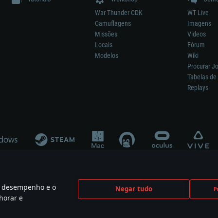
War Thunder CDK
WT Live
Camuflagens
Imagens
Missões
Videos
Locais
Fórum
Modelos
Wiki
Procurar J
Tabelas de 
Replays
 o desempenho e o
Negar tudo
P
ão significa participação no desenvolvimento, patrocínio ou aval do respetivo co
horar e
mes are the property of their respective owners.
Política de Privacidade