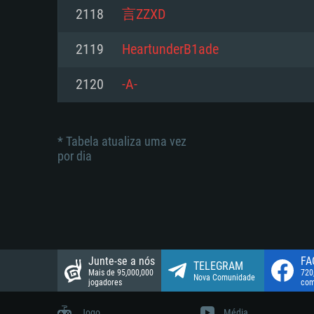
suportada: 720p.
Disco: 23,1 GB
2118
言ZZXD
Network: Internet de banda larga
Network: Internet de banda larga
2119
HeartunderB1ade
Disco: 21,5 GB
Disco: 21,5 GB
2120
-А-
* Tabela atualiza uma vez
por dia
Junte-se a nós
FA
TELEGRAM
Mais de 95,000,000
720
Nova Comunidade
jogadores
com
Jogo
Média