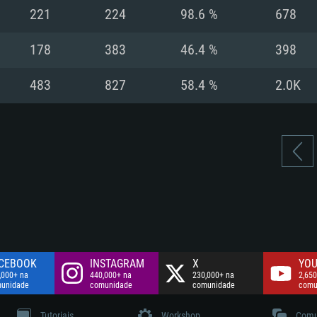
Disco: 60,2 GB
221
224
98.6 %
678
.
Network: Internet 
Disco: 75,9 GB
.
178
383
46.4 %
398
Disco: 60,2 GB
483
827
58.4 %
2.0K
CEBOOK
INSTAGRAM
X
YOU
,000+ na
440,000+ na
230,000+ na
2,650
unidade
comunidade
comunidade
comu
Tutoriais
Workshop
Comu