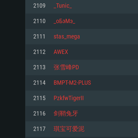
2109
_Tunic_
Mínimo
Mínimo
Mínimo
2110
_оБэМэ_
2111
stas_mega
Sistema Operativo: Windows 10 (
Sistema Operativo: Mac OS Big S
Sistema Operativo: Distribuiçõ
mais recente
do Linux de 64bit
2112
AWEX
Processador: Dual-Core 2.2 GHz
Processador: Core i5 2.2GHz mí
Processador: Dual-Core 2.4 GHz
2113
张雪峰PD
Memória: 4GB
não suportado)
2114
BMPT-M2-PLUS
Memória: 4 GB
Placa Gráfica: Placa com Direc
Memória: 6 GB
2115
PzkfwTigerII
77XX / NVIDIA GeForce GTX 660
Placa Gráfica: NVIDIA 660 com o
mínima suportada: 720p
Placa Gráfica: Intel Iris Pro 5200
recentes (não mais de 6 meses) 
2116
剑鞘兔牙
equivalentes AMD/Nvidia para 
AMD com os drivers mais recen
Network: Internet de banda larga
mínima suportada: 720p com su
Vulkan (não mais de 6 meses); 
2117
琪宝可爱泥