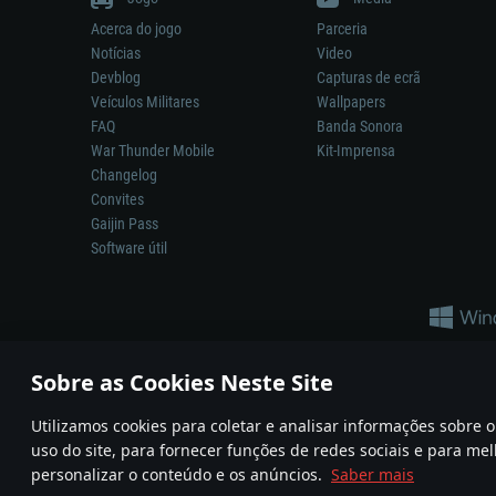
Acerca do jogo
Parceria
Notícias
Video
Devblog
Capturas de ecrã
Veículos Militares
Wallpapers
FAQ
Banda Sonora
War Thunder Mobile
Kit-Imprensa
Changelog
Convites
Gaijin Pass
Software útil
Sobre as Cookies Neste Site
Utilizamos cookies para coletar e analisar informações sobre
A reprodução de qualquer sistema de armas ou veículo neste jogo n
uso do site, para fornecer funções de redes sociais e para mel
© 2011—2026 Gaijin Games Kft. All trademarks, logos and brand na
personalizar o conteúdo e os anúncios.
Saber mais
Termos e condições
Termos de Serviço