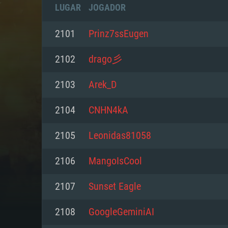
LUGAR
JOGADOR
2101
Prinz7ssEugen
2102
drago彡
2103
Arek_D
2104
CNHN4kA
2105
Leonidas81058
2106
MangoIsCool
REQUE
2107
Sunset Eagle
2108
GoogleGeminiAI
PC