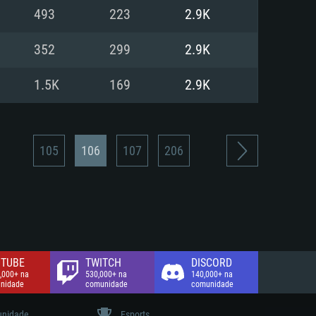
493
223
2.9K
de banda larga.
352
299
2.9K
1.5K
169
2.9K
105
106
107
206
TUBE
TWITCH
DISCORD
,000+ na
530,000+ na
140,000+ na
nidade
comunidade
comunidade
nidade
Esports