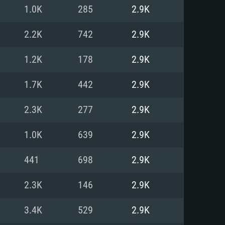
1.0K
285
2.9K
o
o
o
2.2K
742
2.9K
1.2K
178
2.9K
: Windows 10/11 (64 bit)
: Mac OS Big Sur 11.0 ou versão
: Ubuntu 20.04 64bit
1.7K
442
2.9K
 Core i5, Ryzen 5 3600 ou
 Core i7
 i7 (Intel Xeon não suportado)
2.3K
277
2.9K
1.0K
639
2.9K
u mais
IDIA 1060 com os drivers mais
441
698
2.9K
ca com DirectX 11 ou superior;
deon Vega II ou superior com
s de 6 meses) / equivalentes
60 ou superior, Radeon RX 570
70) com os drivers mais
2.3K
146
2.9K
is de 6 meses) com suporte
de banda larga.
3.4K
529
2.9K
de banda larga.