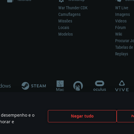
War Thunder CDK
WT Live
Camuflagens
Imagens
Missões
Videos
Locais
Fórum
Modelos
Wiki
Procurar J
Tabelas de 
Replays
 o desempenho e o
Negar tudo
P
ão significa participação no desenvolvimento, patrocínio ou aval do respetivo co
horar e
mes are the property of their respective owners.
Política de Privacidade