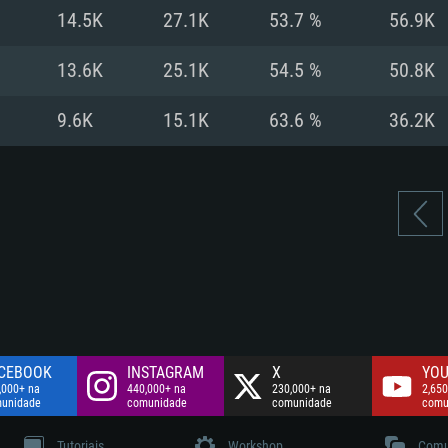
Disco: 60,2 GB
14.5K
27.1K
53.7 %
56.9K
.
Network: Internet 
Disco: 75,9 GB
.
13.6K
25.1K
54.5 %
50.8K
Disco: 60,2 GB
9.6K
15.1K
63.6 %
36.2K
CEBOOK
INSTAGRAM
X
YOU
,000+ na
440,000+ na
230,000+ na
2,650
unidade
comunidade
comunidade
comu
Tutoriais
Workshop
Comu