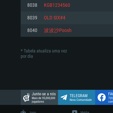
suportada: 720p.
Disco: 23,1 GB
8038
KGB1234560
Network: Internet de banda larga
Network: Internet de banda larga
8039
OLD SIX#4
Disco: 21,5 GB
Disco: 21,5 GB
8040
波波沙Poosh
* Tabela atualiza uma vez
por dia
Junte-se a nós
FA
TELEGRAM
Mais de 95,000,000
720
Nova Comunidade
jogadores
com
Jogo
Média