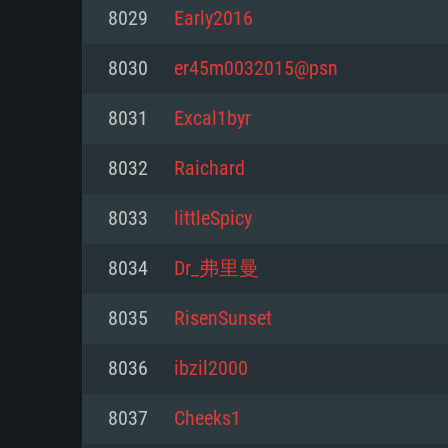
8029
Early2016
Mínimo
Mínimo
Mínimo
8030
er45m0032015@psn
8031
Excal1byr
Sistema Operativo: Windows 10 (
Sistema Operativo: Mac OS Big S
Sistema Operativo: Distribuiçõ
mais recente
do Linux de 64bit
8032
Raichard
Processador: Dual-Core 2.2 GHz
Processador: Core i5 2.2GHz mí
Processador: Dual-Core 2.4 GHz
8033
littleSpicy
Memória: 4GB
não suportado)
8034
Dr_弗里曼
Memória: 4 GB
Placa Gráfica: Placa com Direc
Memória: 6 GB
8035
RisenSunset
77XX / NVIDIA GeForce GTX 660
Placa Gráfica: NVIDIA 660 com o
mínima suportada: 720p
Placa Gráfica: Intel Iris Pro 5200
recentes (não mais de 6 meses) 
8036
ibzil2000
equivalentes AMD/Nvidia para 
AMD com os drivers mais recen
Network: Internet de banda larga
mínima suportada: 720p com su
Vulkan (não mais de 6 meses); 
8037
Cheeks1