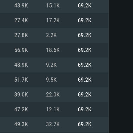
43.9K
15.1K
69.2K
o
o
o
27.4K
17.2K
69.2K
27.8K
2.2K
69.2K
: Windows 10/11 (64 bit)
: Mac OS Big Sur 11.0 ou versão
: Ubuntu 20.04 64bit
56.9K
18.6K
69.2K
 Core i5, Ryzen 5 3600 ou
 Core i7
 i7 (Intel Xeon não suportado)
48.9K
9.2K
69.2K
51.7K
9.5K
69.2K
u mais
IDIA 1060 com os drivers mais
39.0K
22.0K
69.2K
ca com DirectX 11 ou superior;
deon Vega II ou superior com
s de 6 meses) / equivalentes
60 ou superior, Radeon RX 570
70) com os drivers mais
47.2K
12.1K
69.2K
is de 6 meses) com suporte
de banda larga.
49.3K
32.7K
69.2K
de banda larga.