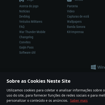
Acerca do jogo
Parceria
Notícias
Video
Devblog
Capturas de ecrã
Veículos Militares
Wallpapers
FAQ
Banda Sonora
War Thunder Mobile
Kit-Imprensa
Changelog
Convites
Gaijin Pass
Software útil
Sobre as Cookies Neste Site
Utilizamos cookies para coletar e analisar informações sobre
A reprodução de qualquer sistema de armas ou veículo neste jogo n
uso do site, para fornecer funções de redes sociais e para mel
© 2011—2026 Gaijin Games Kft. All trademarks, logos and brand na
personalizar o conteúdo e os anúncios.
Saber mais
Termos e condições
Termos de Serviço