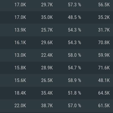
17.0K
29.7K
57.3 %
56.5K
Recomendad
Recomendad
Recomendad
17.0K
35.0K
48.5 %
35.2K
13.9K
25.7K
54.3 %
31.7K
64 bit)
ur 11.0 ou versão
es mais modernas
Sistema Operativo
Sistema Operativo
Sistema Operativo
mais recente
16.1K
29.6K
54.3 %
70.8K
Processador: Intel
Processador: Intel
nimo (Intel Xeon
superior
Processador: Core
13.0K
22.4K
58.0 %
59.9K
Memória: 16 GB
15.8K
28.9K
54.7 %
71.6K
Memória: 16 GB o
Memória: 8 GB
tX 11: AMD Radeon
Placa Gráfica: NV
15.6K
26.5K
58.9 %
48.1K
. Resolução
s drivers mais
Placa Gráfica: Pla
Placa Gráfica: Ra
recentes (não mai
 (Mac),
/ equivalentes
Nvidia GeForce 10
suporte Metal.
AMD (Radeon RX 5
18.4K
35.4K
51.8 %
64.5K
Mac. Resolução
tes com suporte
ou superior
recentes (não ma
.
Network: Internet 
porte Metal.
Resolução mínima
Vulkan.
22.0K
38.7K
57.0 %
61.5K
Network: Internet 