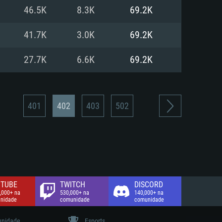
46.5K
8.3K
69.2K
de banda larga.
41.7K
3.0K
69.2K
27.7K
6.6K
69.2K
401
402
403
502
TUBE
TWITCH
DISCORD
,000+ na
530,000+ na
140,000+ na
nidade
comunidade
comunidade
nidade
Esports