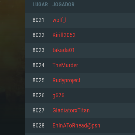
LUGAR
JOGADOR
8021
wolf_l
8022
Kirill2052
8023
takada01
8024
TheMurder
8025
Rudyproject
8026
g676
REQUE
8027
GladiatorxTitan
8028
EnInAToRhead@psn
PC