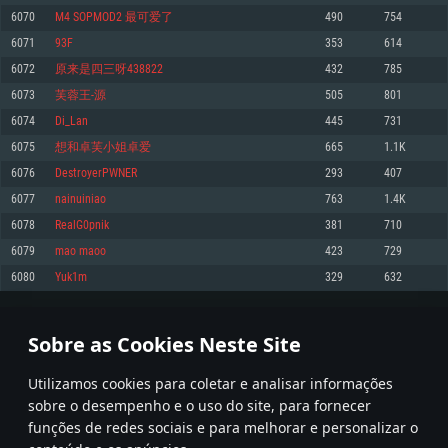
6070
M4 SOPMOD2 最可爱了
490
754
Memória: 4GB
Memória: 6 GB
Memória: 4 GB
6071
93F
353
614
Placa Gráfica: Placa com DirectX 11: AMD Radeon 77XX / NVIDIA GeForce
Placa Gráfica: Intel Iris Pro 5200 (Mac), equivalentes AMD/Nvidia para Mac.
Placa Gráfica: NVIDIA 660 com os drivers mais recentes (não mais de 6
GTX 660. Resolução mínima suportada: 720p
Resolução mínima suportada: 720p com suporte Metal.
meses) / equivalentes AMD com os drivers mais recentes com suporte
6072
原来是四三呀438822
432
785
Vulkan (não mais de 6 meses); Resolução mínima suportada: 720p.
Network: Internet de banda larga.
Network: Internet de banda larga.
6073
芙蓉王-源
505
801
Network: Internet de banda larga.
Disco: 23,1 GB
Disco: 21,5 GB
6074
Di_Lan
445
731
Disco: 21,5 GB
6075
想和卓芙小姐卓爱
665
1.1K
Recomendado
Recomendado
Recomendado
6076
DestroyerPWNER
293
407
Sistema Operativo: Windows 10/11 (64 bit)
Sistema Operativo: Mac OS Big Sur 11.0 ou versão mais recente
Sistema Operativo: Ubuntu 20.04 64bit
6077
nainuiniao
763
1.4K
Processador: Intel Core i5, Ryzen 5 3600 ou superior
Processador: Core i7 (Intel Xeon não suportado)
6078
RealG0pnik
381
710
Processador: Intel Core i7
Memória: 16 GB ou mais
Memória: 8 GB
6079
mao maoo
423
729
Memória: 16 GB
Placa Gráfica: Placa com DirectX 11 ou superior; Nvidia GeForce 1060 ou
Placa Gráfica: Radeon Vega II ou superior com suporte Metal.
6080
Yuk1m
329
632
superior, Radeon RX 570 ou superior
Placa Gráfica: NVIDIA 1060 com os drivers mais recentes (não mais de 6
Network: Internet de banda larga.
meses) / equivalentes AMD (Radeon RX 570) com os drivers mais recentes
Network: Internet de banda larga.
(não mais de 6 meses) com suporte Vulkan.
Disco: 60,2 GB
303
304
305
404
Disco: 75,9 GB
Network: Internet de banda larga.
Sobre as Cookies Neste Site
Disco: 60,2 GB
* Tabela atualiza uma vez por dia
Utilizamos cookies para coletar e analisar informações
sobre o desempenho e o uso do site, para fornecer
funções de redes sociais e para melhorar e personalizar o