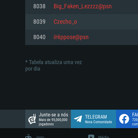
suportada: 720p.
Disco: 23,1 GB
8038
Big_Faken_Lezzzz@psn
Network: Internet de banda larga
Network: Internet de banda larga
8039
Czecho_o
Disco: 21,5 GB
Disco: 21,5 GB
8040
iHippose@psn
* Tabela atualiza uma vez
por dia
Junte-se a nós
FA
TELEGRAM
Mais de 95,000,000
720
Nova Comunidade
jogadores
com
Jogo
Média