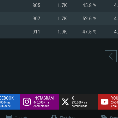
Disco: 60,2 GB
805
1.7K
45.8 %
4
.
Network: Internet 
Disco: 75,9 GB
.
907
1.7K
52.6 %
4
Disco: 60,2 GB
911
1.9K
47.5 %
4
CEBOOK
INSTAGRAM
X
YOU
,000+ na
440,000+ na
230,000+ na
2,650
unidade
comunidade
comunidade
comu
Tutoriais
Workshop
Comu