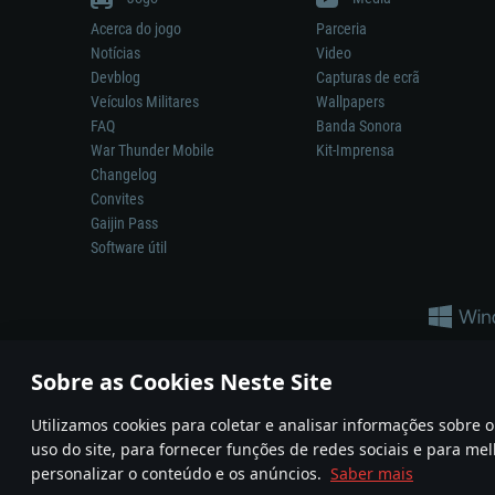
Acerca do jogo
Parceria
Notícias
Video
Devblog
Capturas de ecrã
Veículos Militares
Wallpapers
FAQ
Banda Sonora
War Thunder Mobile
Kit-Imprensa
Changelog
Convites
Gaijin Pass
Software útil
Sobre as Cookies Neste Site
Utilizamos cookies para coletar e analisar informações sobre
A reprodução de qualquer sistema de armas ou veículo neste jogo n
uso do site, para fornecer funções de redes sociais e para mel
© 2011—2026 Gaijin Games Kft. All trademarks, logos and brand na
personalizar o conteúdo e os anúncios.
Saber mais
Termos e condições
Termos de Serviço