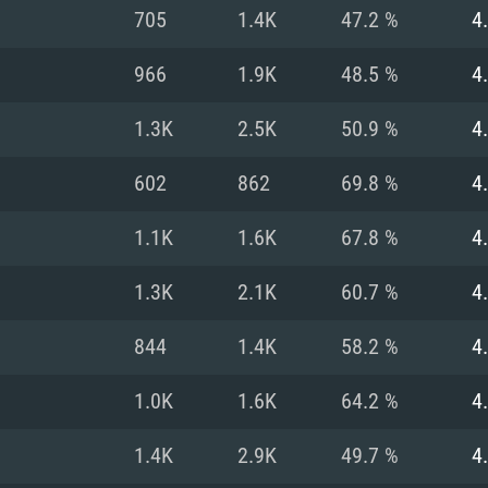
705
1.4K
47.2 %
4
Recomendad
Recomendad
Recomendad
966
1.9K
48.5 %
4
1.3K
2.5K
50.9 %
4
64 bit)
ur 11.0 ou versão
es mais modernas
Sistema Operativo
Sistema Operativo
Sistema Operativo
mais recente
602
862
69.8 %
4
Processador: Intel
Processador: Intel
nimo (Intel Xeon
superior
Processador: Core
1.1K
1.6K
67.8 %
4
Memória: 16 GB
1.3K
2.1K
60.7 %
4
Memória: 16 GB o
Memória: 8 GB
tX 11: AMD Radeon
Placa Gráfica: NV
844
1.4K
58.2 %
4
. Resolução
s drivers mais
Placa Gráfica: Pla
Placa Gráfica: Ra
recentes (não mai
 (Mac),
/ equivalentes
Nvidia GeForce 10
suporte Metal.
AMD (Radeon RX 5
1.0K
1.6K
64.2 %
4
Mac. Resolução
tes com suporte
ou superior
recentes (não ma
.
Network: Internet 
porte Metal.
Resolução mínima
Vulkan.
1.4K
2.9K
49.7 %
4
Network: Internet 