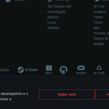
War Thunder CDK
WT Live
Camuflagens
Imagens
Missões
Videos
Locais
Fórum
Modelos
Wiki
Procurar J
Tabelas de 
Replays
 o desempenho e o
Negar tudo
P
ão significa participação no desenvolvimento, patrocínio ou aval do respetivo co
horar e
mes are the property of their respective owners.
Política de Privacidade