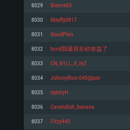
8029
Bienve03
Mínimo
Mínimo
Mínimo
8030
Mayfly0817
8031
GoodPlan
Sistema Operativo: Windows 10 (
Sistema Operativo: Mac OS Big S
Sistema Operativo: Distribuiçõ
mais recente
do Linux de 64bit
8032
bvvd我最喜欢砍收益了
Processador: Dual-Core 2.2 GHz
Processador: Core i5 2.2GHz mí
Processador: Dual-Core 2.4 GHz
8033
CN_B1LL_X_mZ
Memória: 4GB
não suportado)
8034
JohnnyRico-049@psn
Memória: 4 GB
Placa Gráfica: Placa com Direc
Memória: 6 GB
8035
npbIryH
77XX / NVIDIA GeForce GTX 660
Placa Gráfica: NVIDIA 660 com o
mínima suportada: 720p
Placa Gráfica: Intel Iris Pro 5200
recentes (não mais de 6 meses) 
8036
Cavendish_banana
equivalentes AMD/Nvidia para 
AMD com os drivers mais recen
Network: Internet de banda larga
mínima suportada: 720p com su
Vulkan (não mais de 6 meses); 
8037
Fitzy440