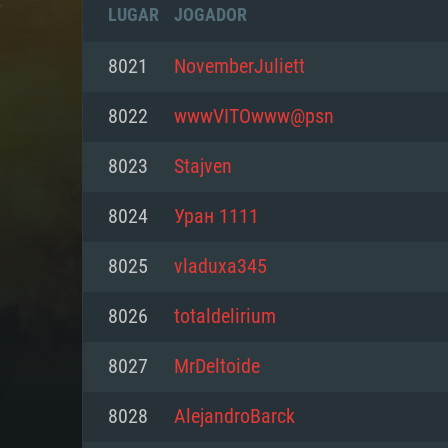
LUGAR
JOGADOR
8021
NovemberJuliett
8022
wwwVITOwww@psn
8023
Stajven
8024
Уран 1111
8025
vladuxa345
8026
totaldelirium
REQUE
8027
MrDeltoide
8028
AlejandroBarck
PC