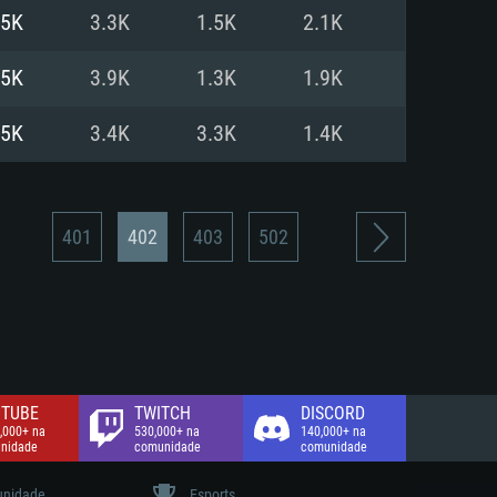
.5K
3.3K
1.5K
2.1K
de banda larga.
.5K
3.9K
1.3K
1.9K
.5K
3.4K
3.3K
1.4K
401
402
403
502
TUBE
TWITCH
DISCORD
,000+ na
530,000+ na
140,000+ na
nidade
comunidade
comunidade
nidade
Esports