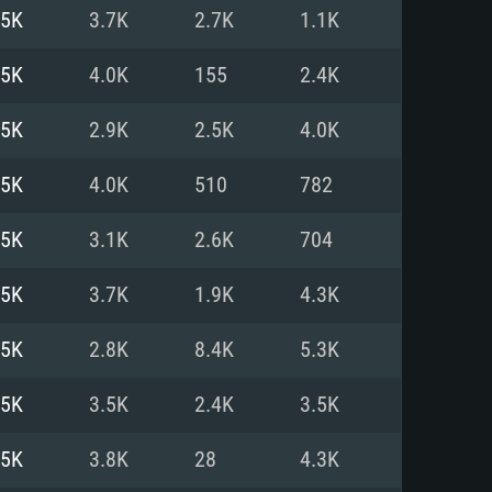
.5K
3.7K
2.7K
1.1K
o
o
o
.5K
4.0K
155
2.4K
.5K
2.9K
2.5K
4.0K
: Windows 10/11 (64 bit)
: Mac OS Big Sur 11.0 ou versão
: Ubuntu 20.04 64bit
.5K
4.0K
510
782
 Core i5, Ryzen 5 3600 ou
 Core i7
 i7 (Intel Xeon não suportado)
.5K
3.1K
2.6K
704
.5K
3.7K
1.9K
4.3K
u mais
IDIA 1060 com os drivers mais
.5K
2.8K
8.4K
5.3K
ca com DirectX 11 ou superior;
deon Vega II ou superior com
s de 6 meses) / equivalentes
60 ou superior, Radeon RX 570
70) com os drivers mais
.5K
3.5K
2.4K
3.5K
is de 6 meses) com suporte
de banda larga.
.5K
3.8K
28
4.3K
de banda larga.