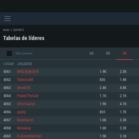
MAIN
ESPORTS
Tabelas de líderes
AB
RB
SB
Mês passado
LUGAR
JOGADOR
4061
神奈氚衝浪手
1.9K
2.3K
4062
Tadinius88
836
1.4K
REQUERIMENTOS DE SISTEMA
4063
dnestr55
2.4K
4.8K
4064
ParkerTheGoD
1.1K
2.1K
PC
MAC
4065
Otto1Carius
1.9K
4.1K
Linux
4066
spybg
865
1.7K
Mínimo
Mínimo
Mínimo
4067
Ibouhouret
1.6K
3.3K
Sistema Operativo: Windows 10 (64 bit)
Sistema Operativo: Mac OS Big Sur 11.0 ou versão mais recente
Sistema Operativo: Distribuições mais modernas do Linux de 64bit
4068
Мухамор
1.6K
3.2K
4069
D_Eisenhowitzer
1.5K
3.1K
Processador: Dual-Core 2.2 GHz
Processador: Core i5 2.2GHz mínimo (Intel Xeon não suportado)
Processador: Dual-Core 2.4 GHz