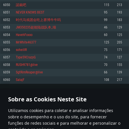
6050
認栽吧
115
213
Memória: 4GB
Memória: 6 GB
Memória: 4 GB
6051
NEVER KNOWS BEST
95
193
Placa Gráfica: Placa com DirectX 11: AMD Radeon 77XX / NVIDIA GeForce
Placa Gráfica: Intel Iris Pro 5200 (Mac), equivalentes AMD/Nvidia para Mac.
Placa Gráfica: NVIDIA 660 com os drivers mais recentes (não mais de 6
GTX 660. Resolução mínima suportada: 720p
Resolução mínima suportada: 720p com suporte Metal.
meses) / equivalentes AMD com os drivers mais recentes com suporte
6052
时代马戏团会吃上赛博牛牛吗
99
183
Vulkan (não mais de 6 meses); Resolução mínima suportada: 720p.
Network: Internet de banda larga.
Network: Internet de banda larga.
6053
JM350235超能陆战队本_喵
46
129
Network: Internet de banda larga.
Disco: 23,1 GB
Disco: 21,5 GB
6054
HavehFoxxo
60
125
Disco: 21,5 GB
6055
MrWhite46377
125
205
Recomendado
Recomendado
Recomendado
6056
soheilIR
75
171
Sistema Operativo: Windows 10/11 (64 bit)
Sistema Operativo: Mac OS Big Sur 11.0 ou versão mais recente
Sistema Operativo: Ubuntu 20.04 64bit
6057
Type59CrazyG
74
127
Processador: Intel Core i5, Ryzen 5 3600 ou superior
Processador: Core i7 (Intel Xeon não suportado)
6058
RUSH9781@live
70
155
Processador: Intel Core i7
Memória: 16 GB ou mais
Memória: 8 GB
6059
SgtRimReaper@live
66
139
Memória: 16 GB
Placa Gráfica: Placa com DirectX 11 ou superior; Nvidia GeForce 1060 ou
Placa Gráfica: Radeon Vega II ou superior com suporte Metal.
6060
SalajF
108
217
superior, Radeon RX 570 ou superior
Placa Gráfica: NVIDIA 1060 com os drivers mais recentes (não mais de 6
Network: Internet de banda larga.
meses) / equivalentes AMD (Radeon RX 570) com os drivers mais recentes
Network: Internet de banda larga.
(não mais de 6 meses) com suporte Vulkan.
Disco: 60,2 GB
302
303
304
403
Disco: 75,9 GB
Network: Internet de banda larga.
Sobre as Cookies Neste Site
Disco: 60,2 GB
* Tabela atualiza uma vez por dia
Utilizamos cookies para coletar e analisar informações
sobre o desempenho e o uso do site, para fornecer
funções de redes sociais e para melhorar e personalizar o