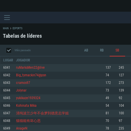
MAIN
ESPORTS
Tabelas de líderes
AB
RB
SB
Mês passado
LUGAR
JOGADOR
6041
ruMarksMen22@live
137
245
6042
Big_tymackin74@psn
74
127
REQUERIMENTOS DE SISTEMA
6043
cramos97
172
273
6044
Jolynar
73
139
PC
MAC
6045
yukikaze1939324
49
92
Linux
6046
Kohinata Mika
54
104
Mínimo
Mínimo
Mínimo
6047
清纯波兰少年不会梦到德意志学姐
81
100
Sistema Operativo: Windows 10 (64 bit)
Sistema Operativo: Mac OS Big Sur 11.0 ou versão mais recente
Sistema Operativo: Distribuições mais modernas do Linux de 64bit
6048
猫猫能有坏心思
70
97
6049
AnageN
78
235
Processador: Dual-Core 2.2 GHz
Processador: Core i5 2.2GHz mínimo (Intel Xeon não suportado)
Processador: Dual-Core 2.4 GHz