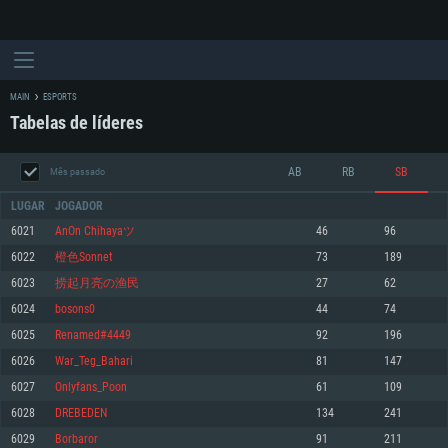
MAIN
ESPORTS
Tabelas de líderes
AB
RB
SB
Mês passado
LUGAR
JOGADOR
6021
AnОn Chihayaツ
46
96
6022
橙色Sonnet
73
189
REQUERIMENTOS DE SISTEMA
6023
捞起月亮の渔民
27
62
6024
bosons0
44
74
PC
MAC
6025
Renamed#4449
92
196
Linux
6026
War_Teg_Bahari
81
147
Mínimo
Mínimo
Mínimo
6027
Onlyfans_Poon
61
109
Sistema Operativo: Windows 10 (64 bit)
Sistema Operativo: Mac OS Big Sur 11.0 ou versão mais recente
Sistema Operativo: Distribuições mais modernas do Linux de 64bit
6028
DREBEDEN
134
241
6029
Borbaror
91
211
Processador: Dual-Core 2.2 GHz
Processador: Core i5 2.2GHz mínimo (Intel Xeon não suportado)
Processador: Dual-Core 2.4 GHz