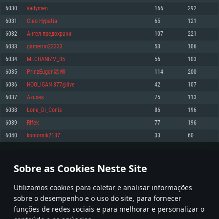
6030
vadymen
166
292
Memória: 4GB
Memória: 6 GB
Memória: 4 GB
6031
Cleo Hypatia
65
121
Placa Gráfica: Placa com DirectX 11: AMD Radeon 77XX / NVIDIA GeForce
Placa Gráfica: Intel Iris Pro 5200 (Mac), equivalentes AMD/Nvidia para Mac.
Placa Gráfica: NVIDIA 660 com os drivers mais recentes (não mais de 6
GTX 660. Resolução mínima suportada: 720p
Resolução mínima suportada: 720p com suporte Metal.
meses) / equivalentes AMD com os drivers mais recentes com suporte
6032
Ангел предохрани
107
221
Vulkan (não mais de 6 meses); Resolução mínima suportada: 720p.
Network: Internet de banda larga.
Network: Internet de banda larga.
6033
gamerno23333
53
106
Network: Internet de banda larga.
Disco: 23,1 GB
Disco: 21,5 GB
6034
MECHANIZM_85
56
103
Disco: 21,5 GB
6035
PrinzEugen歐根
114
200
Recomendado
Recomendado
Recomendado
6036
HOOLIGAN 377@live
42
107
Sistema Operativo: Windows 10/11 (64 bit)
Sistema Operativo: Mac OS Big Sur 11.0 ou versão mais recente
Sistema Operativo: Ubuntu 20.04 64bit
6037
Azusas
75
113
Processador: Intel Core i5, Ryzen 5 3600 ou superior
Processador: Core i7 (Intel Xeon não suportado)
6038
Lone_Di_Conis
86
196
Processador: Intel Core i7
Memória: 16 GB ou mais
Memória: 8 GB
6039
Rifek
77
196
Memória: 16 GB
Placa Gráfica: Placa com DirectX 11 ou superior; Nvidia GeForce 1060 ou
Placa Gráfica: Radeon Vega II ou superior com suporte Metal.
6040
komornik2137
33
60
superior, Radeon RX 570 ou superior
Placa Gráfica: NVIDIA 1060 com os drivers mais recentes (não mais de 6
Network: Internet de banda larga.
meses) / equivalentes AMD (Radeon RX 570) com os drivers mais recentes
Network: Internet de banda larga.
(não mais de 6 meses) com suporte Vulkan.
Disco: 60,2 GB
301
302
303
402
Disco: 75,9 GB
Network: Internet de banda larga.
Sobre as Cookies Neste Site
Disco: 60,2 GB
* Tabela atualiza uma vez por dia
Utilizamos cookies para coletar e analisar informações
sobre o desempenho e o uso do site, para fornecer
funções de redes sociais e para melhorar e personalizar o