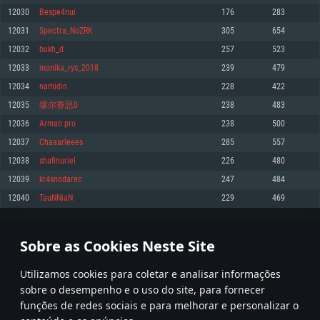
12030
Bespe4nui
176
283
Memória: 4GB
Memória: 6 GB
Memória: 4 GB
12031
Spectra_NoZRK
305
654
Placa Gráfica: Placa com DirectX 11: AMD Radeon 77XX / NVIDIA GeForce
Placa Gráfica: Intel Iris Pro 5200 (Mac), equivalentes AMD/Nvidia para Mac.
Placa Gráfica: NVIDIA 660 com os drivers mais recentes (não mais de 6
GTX 660. Resolução mínima suportada: 720p
Resolução mínima suportada: 720p com suporte Metal.
meses) / equivalentes AMD com os drivers mais recentes com suporte
12032
bukh_d
257
523
Vulkan (não mais de 6 meses); Resolução mínima suportada: 720p.
Network: Internet de banda larga.
Network: Internet de banda larga.
12033
monika_rys_2018
239
479
Network: Internet de banda larga.
Disco: 23,1 GB
Disco: 21,5 GB
12034
namidin
228
422
Disco: 21,5 GB
12035
缪尔赛思0
238
483
Recomendado
Recomendado
Recomendado
12036
Arman pro
238
500
Sistema Operativo: Windows 10/11 (64 bit)
Sistema Operativo: Mac OS Big Sur 11.0 ou versão mais recente
Sistema Operativo: Ubuntu 20.04 64bit
12037
Chaaarleees
285
557
Processador: Intel Core i5, Ryzen 5 3600 ou superior
Processador: Core i7 (Intel Xeon não suportado)
12038
shafinuriel
226
480
Processador: Intel Core i7
Memória: 16 GB ou mais
Memória: 8 GB
12039
kr4snodarec
247
484
Memória: 16 GB
Placa Gráfica: Placa com DirectX 11 ou superior; Nvidia GeForce 1060 ou
Placa Gráfica: Radeon Vega II ou superior com suporte Metal.
12040
TauNNiaN
229
469
superior, Radeon RX 570 ou superior
Placa Gráfica: NVIDIA 1060 com os drivers mais recentes (não mais de 6
Network: Internet de banda larga.
meses) / equivalentes AMD (Radeon RX 570) com os drivers mais recentes
Network: Internet de banda larga.
(não mais de 6 meses) com suporte Vulkan.
Disco: 60,2 GB
601
602
603
702
Disco: 75,9 GB
Network: Internet de banda larga.
Sobre as Cookies Neste Site
Disco: 60,2 GB
* Tabela atualiza uma vez por dia
Utilizamos cookies para coletar e analisar informações
sobre o desempenho e o uso do site, para fornecer
funções de redes sociais e para melhorar e personalizar o