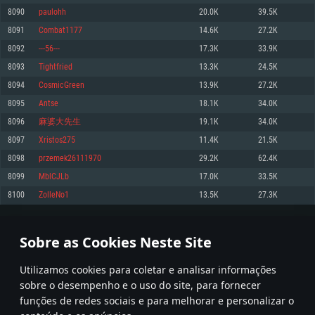
8090
paulohh
20.0K
39.5K
Memória: 4GB
Memória: 6 GB
Memória: 4 GB
8091
Combat1177
14.6K
27.2K
Placa Gráfica: Placa com DirectX 11: AMD Radeon 77XX / NVIDIA GeForce
Placa Gráfica: Intel Iris Pro 5200 (Mac), equivalentes AMD/Nvidia para Mac.
Placa Gráfica: NVIDIA 660 com os drivers mais recentes (não mais de 6
GTX 660. Resolução mínima suportada: 720p
Resolução mínima suportada: 720p com suporte Metal.
meses) / equivalentes AMD com os drivers mais recentes com suporte
8092
---56---
17.3K
33.9K
Vulkan (não mais de 6 meses); Resolução mínima suportada: 720p.
Network: Internet de banda larga.
Network: Internet de banda larga.
8093
Tightfried
13.3K
24.5K
Network: Internet de banda larga.
Disco: 23,1 GB
Disco: 21,5 GB
8094
CosmicGreen
13.9K
27.2K
Disco: 21,5 GB
8095
Antse
18.1K
34.0K
Recomendado
Recomendado
Recomendado
8096
麻婆大先生
19.1K
34.0K
Sistema Operativo: Windows 10/11 (64 bit)
Sistema Operativo: Mac OS Big Sur 11.0 ou versão mais recente
Sistema Operativo: Ubuntu 20.04 64bit
8097
Xristos275
11.4K
21.5K
Processador: Intel Core i5, Ryzen 5 3600 ou superior
Processador: Core i7 (Intel Xeon não suportado)
8098
przemek26111970
29.2K
62.4K
Processador: Intel Core i7
Memória: 16 GB ou mais
Memória: 8 GB
8099
MblCJLb
17.0K
33.5K
Memória: 16 GB
Placa Gráfica: Placa com DirectX 11 ou superior; Nvidia GeForce 1060 ou
Placa Gráfica: Radeon Vega II ou superior com suporte Metal.
8100
ZolleNo1
13.5K
27.3K
superior, Radeon RX 570 ou superior
Placa Gráfica: NVIDIA 1060 com os drivers mais recentes (não mais de 6
Network: Internet de banda larga.
meses) / equivalentes AMD (Radeon RX 570) com os drivers mais recentes
Network: Internet de banda larga.
(não mais de 6 meses) com suporte Vulkan.
Disco: 60,2 GB
404
405
406
505
Disco: 75,9 GB
Network: Internet de banda larga.
Sobre as Cookies Neste Site
Disco: 60,2 GB
* Tabela atualiza uma vez por dia
Utilizamos cookies para coletar e analisar informações
sobre o desempenho e o uso do site, para fornecer
funções de redes sociais e para melhorar e personalizar o