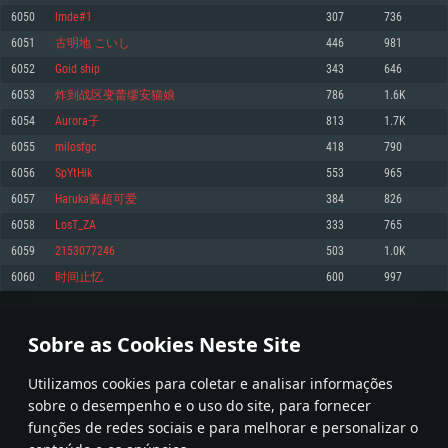
6050
lmde#1
307
736
Memória: 4GB
Memória: 6 GB
Memória: 4 GB
6051
古明地 こいし
446
981
Placa Gráfica: Placa com DirectX 11: AMD Radeon 77XX / NVIDIA GeForce
Placa Gráfica: Intel Iris Pro 5200 (Mac), equivalentes AMD/Nvidia para Mac.
Placa Gráfica: NVIDIA 660 com os drivers mais recentes (não mais de 6
GTX 660. Resolução mínima suportada: 720p
Resolução mínima suportada: 720p com suporte Metal.
meses) / equivalentes AMD com os drivers mais recentes com suporte
6052
Goid ship
343
646
Vulkan (não mais de 6 meses); Resolução mínima suportada: 720p.
Network: Internet de banda larga.
Network: Internet de banda larga.
6053
炸到战区变蕾缪安猫娘
786
1.6K
Network: Internet de banda larga.
Disco: 23,1 GB
Disco: 21,5 GB
6054
Aurora子
813
1.7K
Disco: 21,5 GB
6055
milosfgc
418
790
Recomendado
Recomendado
Recomendado
6056
SpYtHik
553
965
Sistema Operativo: Windows 10/11 (64 bit)
Sistema Operativo: Mac OS Big Sur 11.0 ou versão mais recente
Sistema Operativo: Ubuntu 20.04 64bit
6057
Haruka酱超可爱
384
826
Processador: Intel Core i5, Ryzen 5 3600 ou superior
Processador: Core i7 (Intel Xeon não suportado)
6058
LosT_ZA
333
765
Processador: Intel Core i7
Memória: 16 GB ou mais
Memória: 8 GB
6059
2153077246
503
1.0K
Memória: 16 GB
Placa Gráfica: Placa com DirectX 11 ou superior; Nvidia GeForce 1060 ou
Placa Gráfica: Radeon Vega II ou superior com suporte Metal.
6060
时间止忆
600
997
superior, Radeon RX 570 ou superior
Placa Gráfica: NVIDIA 1060 com os drivers mais recentes (não mais de 6
Network: Internet de banda larga.
meses) / equivalentes AMD (Radeon RX 570) com os drivers mais recentes
Network: Internet de banda larga.
(não mais de 6 meses) com suporte Vulkan.
Disco: 60,2 GB
302
303
304
403
Disco: 75,9 GB
Network: Internet de banda larga.
Sobre as Cookies Neste Site
Disco: 60,2 GB
* Tabela atualiza uma vez por dia
Utilizamos cookies para coletar e analisar informações
sobre o desempenho e o uso do site, para fornecer
funções de redes sociais e para melhorar e personalizar o