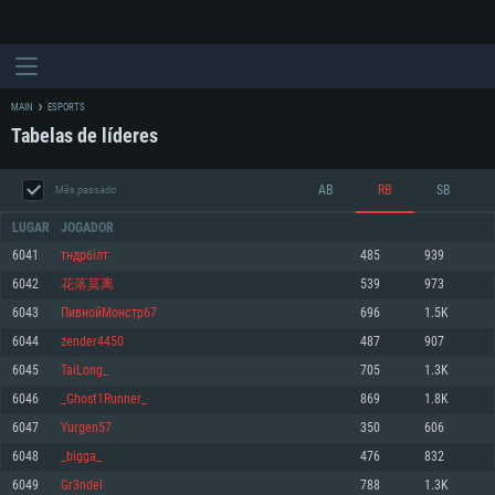
MAIN
ESPORTS
Tabelas de líderes
AB
RB
SB
Mês passado
LUGAR
JOGADOR
6041
тндрбiлт
485
939
6042
花落莫离
539
973
REQUERIMENTOS DE SISTEMA
6043
ПивнойМонстр67
696
1.5K
6044
zender4450
487
907
PC
MAC
6045
TaiLong_
705
1.3K
Linux
6046
_Ghost1Runner_
869
1.8K
Mínimo
Mínimo
Mínimo
6047
Yurgen57
350
606
Sistema Operativo: Windows 10 (64 bit)
Sistema Operativo: Mac OS Big Sur 11.0 ou versão mais recente
Sistema Operativo: Distribuições mais modernas do Linux de 64bit
6048
_bigga_
476
832
6049
Gr3ndeI
788
1.3K
Processador: Dual-Core 2.2 GHz
Processador: Core i5 2.2GHz mínimo (Intel Xeon não suportado)
Processador: Dual-Core 2.4 GHz