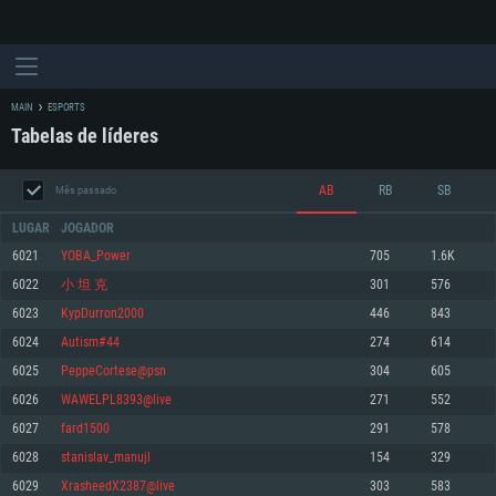
MAIN
ESPORTS
Tabelas de líderes
AB
RB
SB
Mês passado
LUGAR
JOGADOR
6021
YOBA_Power
705
1.6K
6022
小 坦 克
301
576
REQUERIMENTOS DE SISTEMA
6023
KypDurron2000
446
843
6024
Autism#44
274
614
PC
MAC
6025
PeppeCortese@psn
304
605
Linux
6026
WAWELPL8393@live
271
552
Mínimo
Mínimo
Mínimo
6027
fard1500
291
578
Sistema Operativo: Windows 10 (64 bit)
Sistema Operativo: Mac OS Big Sur 11.0 ou versão mais recente
Sistema Operativo: Distribuições mais modernas do Linux de 64bit
6028
stanislav_manujl
154
329
6029
XrasheedX2387@live
303
583
Processador: Dual-Core 2.2 GHz
Processador: Core i5 2.2GHz mínimo (Intel Xeon não suportado)
Processador: Dual-Core 2.4 GHz