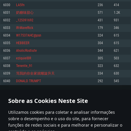
6030
LA5fn
236
414
Memória: 4GB
Memória: 6 GB
Memória: 4 GB
6031
奶糖味甜心
571
1.2K
Placa Gráfica: Placa com DirectX 11: AMD Radeon 77XX / NVIDIA GeForce
Placa Gráfica: Intel Iris Pro 5200 (Mac), equivalentes AMD/Nvidia para Mac.
Placa Gráfica: NVIDIA 660 com os drivers mais recentes (não mais de 6
GTX 660. Resolução mínima suportada: 720p
Resolução mínima suportada: 720p com suporte Metal.
meses) / equivalentes AMD com os drivers mais recentes com suporte
6032
_125391692
431
931
Vulkan (não mais de 6 meses); Resolução mínima suportada: 720p.
Network: Internet de banda larga.
Network: Internet de banda larga.
6033
IR-MaveRick
179
346
Network: Internet de banda larga.
Disco: 23,1 GB
Disco: 21,5 GB
6034
W17537AHC@psn
324
615
Disco: 21,5 GB
6035
HEBBEER
304
615
Recomendado
Recomendado
Recomendado
6036
AholicRostiute
344
621
Sistema Operativo: Windows 10/11 (64 bit)
Sistema Operativo: Mac OS Big Sur 11.0 ou versão mais recente
Sistema Operativo: Ubuntu 20.04 64bit
6037
eziquielBR
305
503
Processador: Intel Core i5, Ryzen 5 3600 ou superior
Processador: Core i7 (Intel Xeon não suportado)
6038
Tenente_91
323
632
Processador: Intel Core i7
Memória: 16 GB ou mais
Memória: 8 GB
6039
骂我的你全家就螺旋升天
334
630
Memória: 16 GB
Placa Gráfica: Placa com DirectX 11 ou superior; Nvidia GeForce 1060 ou
Placa Gráfica: Radeon Vega II ou superior com suporte Metal.
6040
DONALD TRUMPT
292
545
superior, Radeon RX 570 ou superior
Placa Gráfica: NVIDIA 1060 com os drivers mais recentes (não mais de 6
Network: Internet de banda larga.
meses) / equivalentes AMD (Radeon RX 570) com os drivers mais recentes
Network: Internet de banda larga.
(não mais de 6 meses) com suporte Vulkan.
Disco: 60,2 GB
301
302
303
402
Disco: 75,9 GB
Network: Internet de banda larga.
Sobre as Cookies Neste Site
Disco: 60,2 GB
* Tabela atualiza uma vez por dia
Utilizamos cookies para coletar e analisar informações
sobre o desempenho e o uso do site, para fornecer
funções de redes sociais e para melhorar e personalizar o