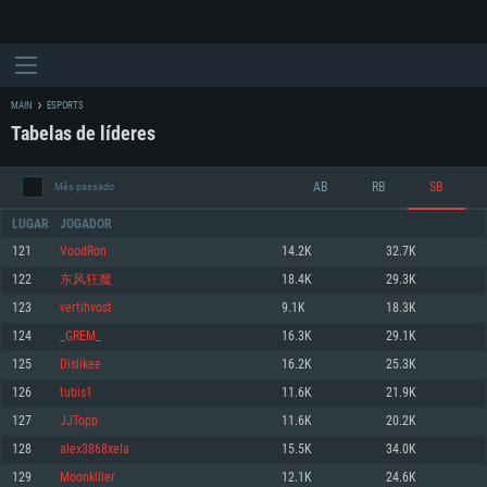
MAIN
ESPORTS
Tabelas de líderes
AB
RB
SB
Mês passado
LUGAR
JOGADOR
121
VoodRon
14.2K
32.7K
122
东风狂魔
18.4K
29.3K
REQUERIMENTOS DE SISTEMA
123
vertihvost
9.1K
18.3K
124
_GREM_
16.3K
29.1K
PC
MAC
125
Dislikee
16.2K
25.3K
Linux
126
tubis1
11.6K
21.9K
Mínimo
Mínimo
Mínimo
127
JJTopp
11.6K
20.2K
Sistema Operativo: Windows 10 (64 bit)
Sistema Operativo: Mac OS Big Sur 11.0 ou versão mais recente
Sistema Operativo: Distribuições mais modernas do Linux de 64bit
128
alex3868xela
15.5K
34.0K
129
Moonkiller
12.1K
24.6K
Processador: Dual-Core 2.2 GHz
Processador: Core i5 2.2GHz mínimo (Intel Xeon não suportado)
Processador: Dual-Core 2.4 GHz