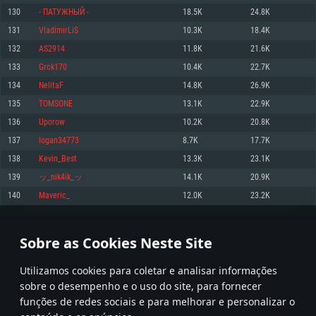
130
- ПАТУЖНЫЙ -
18.5K
24.8K
Memória: 4GB
Memória: 6 GB
Memória: 4 GB
131
VladimirLiS
10.3K
18.4K
Placa Gráfica: Placa com DirectX 11: AMD Radeon 77XX / NVIDIA GeForce
Placa Gráfica: Intel Iris Pro 5200 (Mac), equivalentes AMD/Nvidia para Mac.
Placa Gráfica: NVIDIA 660 com os drivers mais recentes (não mais de 6
GTX 660. Resolução mínima suportada: 720p
Resolução mínima suportada: 720p com suporte Metal.
meses) / equivalentes AMD com os drivers mais recentes com suporte
132
AS2914
11.8K
21.6K
Vulkan (não mais de 6 meses); Resolução mínima suportada: 720p.
Network: Internet de banda larga.
Network: Internet de banda larga.
133
Grck170
10.4K
22.7K
Network: Internet de banda larga.
Disco: 23,1 GB
Disco: 21,5 GB
134
NelitaF
14.8K
26.9K
Disco: 21,5 GB
135
TOMSONE
13.1K
22.9K
Recomendado
Recomendado
Recomendado
136
Uporow
10.2K
20.8K
Sistema Operativo: Windows 10/11 (64 bit)
Sistema Operativo: Mac OS Big Sur 11.0 ou versão mais recente
Sistema Operativo: Ubuntu 20.04 64bit
137
logan34773
8.7K
17.7K
Processador: Intel Core i5, Ryzen 5 3600 ou superior
Processador: Core i7 (Intel Xeon não suportado)
138
Kevin_Best
13.3K
23.1K
Processador: Intel Core i7
Memória: 16 GB ou mais
Memória: 8 GB
139
ッ_nik4ik_ッ
14.1K
20.9K
Memória: 16 GB
Placa Gráfica: Placa com DirectX 11 ou superior; Nvidia GeForce 1060 ou
Placa Gráfica: Radeon Vega II ou superior com suporte Metal.
140
Maveric_
12.0K
23.2K
superior, Radeon RX 570 ou superior
Placa Gráfica: NVIDIA 1060 com os drivers mais recentes (não mais de 6
Network: Internet de banda larga.
meses) / equivalentes AMD (Radeon RX 570) com os drivers mais recentes
Network: Internet de banda larga.
(não mais de 6 meses) com suporte Vulkan.
Disco: 60,2 GB
6
7
8
107
Disco: 75,9 GB
Network: Internet de banda larga.
Sobre as Cookies Neste Site
Disco: 60,2 GB
* Tabela atualiza uma vez por dia
Utilizamos cookies para coletar e analisar informações
sobre o desempenho e o uso do site, para fornecer
funções de redes sociais e para melhorar e personalizar o