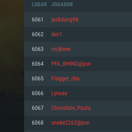
LUGAR
JOGADOR
6061
jackdong98
6062
dec1
6063
rozjkeee
6064
PFA_RHINO@psn
6065
Flogger_cbs
6066
Lynxae
REQUE
6067
Chocolate_Pasta
6068
snake2262@psn
PC