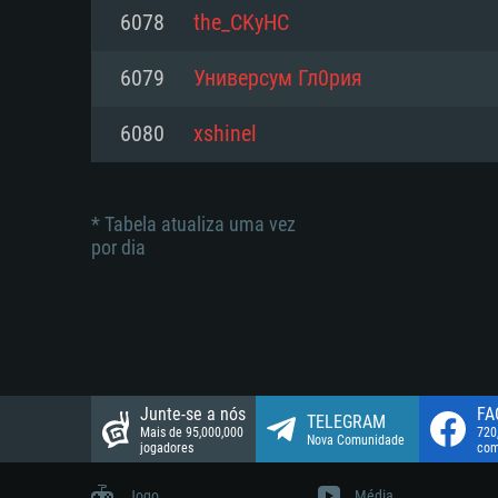
suportada: 720p.
Disco: 23,1 GB
6078
the_CKyHC
Network: Internet de banda larga
Network: Internet de banda larga
6079
Универсум Гл0рия
Disco: 21,5 GB
Disco: 21,5 GB
6080
xshinel
* Tabela atualiza uma vez
por dia
Junte-se a nós
FA
TELEGRAM
Mais de 95,000,000
720
Nova Comunidade
jogadores
com
Jogo
Média