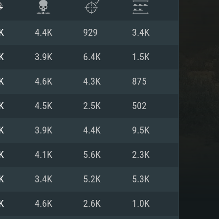
K
4.4K
929
3.4K
K
3.9K
6.4K
1.5K
K
4.6K
4.3K
875
K
4.5K
2.5K
502
K
3.9K
4.4K
9.5K
K
4.1K
5.6K
2.3K
ISTEMA
K
3.4K
5.2K
5.3K
K
4.6K
2.6K
1.0K
Linux