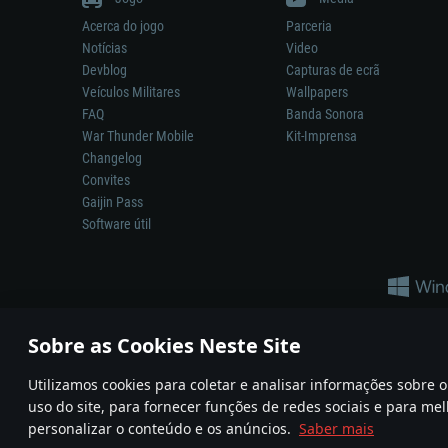
Acerca do jogo
Parceria
Notícias
Video
Devblog
Capturas de ecrã
Veículos Militares
Wallpapers
FAQ
Banda Sonora
War Thunder Mobile
Kit-Imprensa
Changelog
Convites
Gaijin Pass
Software útil
Sobre as Cookies Neste Site
Utilizamos cookies para coletar e analisar informações sobre
A reprodução de qualquer sistema de armas ou veículo neste jogo n
uso do site, para fornecer funções de redes sociais e para mel
© 2011—2026 Gaijin Games Kft. All trademarks, logos and brand na
personalizar o conteúdo e os anúncios.
Saber mais
Termos e condições
Termos de Serviço