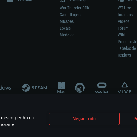
War Thunder CDK
WT Live
Camuflagens
Imagens
Missões
Videos
Locais
Fórum
Modelos
Wiki
Procurar J
Tabelas de 
Replays
 o desempenho e o
Negar tudo
P
ão significa participação no desenvolvimento, patrocínio ou aval do respetivo co
horar e
mes are the property of their respective owners.
Política de Privacidade