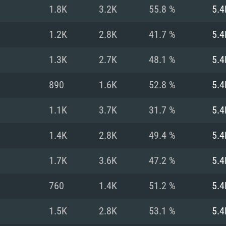
1.8K
3.2K
55.8 %
5.4
Recomendad
Recomendad
Recomendad
1.2K
2.8K
41.7 %
5.4
1.3K
2.7K
48.1 %
5.4
64 bit)
ur 11.0 ou versão
es mais modernas
Sistema Operativo
Sistema Operativo
Sistema Operativo
mais recente
890
1.6K
52.8 %
5.4
Processador: Intel
Processador: Intel
nimo (Intel Xeon
superior
Processador: Core
1.1K
3.7K
31.7 %
5.4
Memória: 16 GB
1.4K
2.8K
49.4 %
5.4
Memória: 16 GB o
Memória: 8 GB
tX 11: AMD Radeon
Placa Gráfica: NV
1.7K
3.6K
47.2 %
5.4
. Resolução
s drivers mais
Placa Gráfica: Pla
Placa Gráfica: Ra
recentes (não mai
 (Mac),
/ equivalentes
Nvidia GeForce 10
suporte Metal.
AMD (Radeon RX 5
760
1.4K
51.2 %
5.4
Mac. Resolução
tes com suporte
ou superior
recentes (não ma
.
Network: Internet 
porte Metal.
Resolução mínima
Vulkan.
1.5K
2.8K
53.1 %
5.4
Network: Internet 