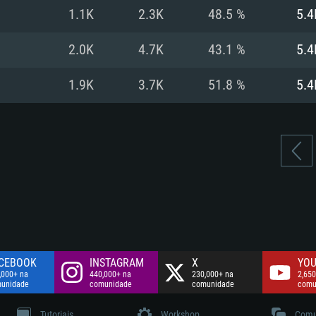
Disco: 60,2 GB
1.1K
2.3K
48.5 %
5.4
.
Network: Internet 
Disco: 75,9 GB
.
2.0K
4.7K
43.1 %
5.4
Disco: 60,2 GB
1.9K
3.7K
51.8 %
5.4
CEBOOK
INSTAGRAM
X
YOU
,000+ na
440,000+ na
230,000+ na
2,650
unidade
comunidade
comunidade
comu
Tutoriais
Workshop
Comu