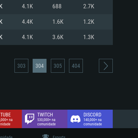
K
4.1K
688
2.7K
de banda larga.
K
4.4K
1.6K
1.2K
K
4.1K
3.6K
1.3K
303
304
305
404
TUBE
TWITCH
DISCORD
,000+ na
530,000+ na
140,000+ na
nidade
comunidade
comunidade
nidade
Esports