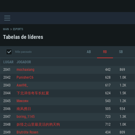
MAIN
ESPORTS
Tabelas de líderes
AB
RB
SB
Mês passado
LUGAR
JOGADOR
2041
mochaxiang
442
869
2042
PunisherC6
628
1.0K
REQUERIMENTOS DE SISTEMA
2043
Axel98_
617
1.2K
2044
下北泽传奇车长虹夏
624
1.5K
PC
MAC
2045
Микоян
543
1.2K
Linux
2046
南风携日
505
934
Mínimo
Mínimo
Mínimo
2047
boring_1145
723
1.3K
Sistema Operativo: Windows 10 (64 bit)
Sistema Operativo: Mac OS Big Sur 11.0 ou versão mais recente
Sistema Operativo: Distribuições mais modernas do Linux de 64bit
2048
妖怪之山里最灵活的鸦天狗
712
1.0K
2049
Blutröte Rosen
434
809
Processador: Dual-Core 2.2 GHz
Processador: Core i5 2.2GHz mínimo (Intel Xeon não suportado)
Processador: Dual-Core 2.4 GHz