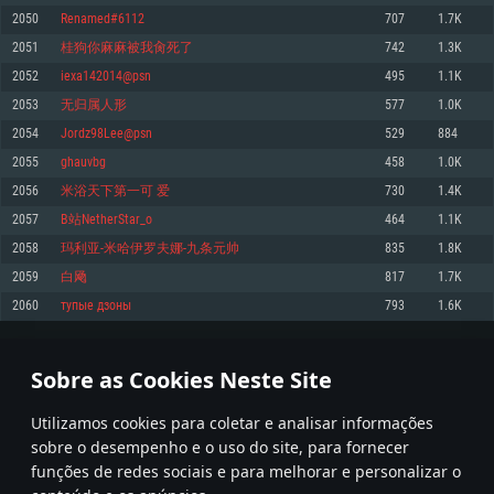
2050
Renamed#6112
707
1.7K
Memória: 4GB
Memória: 6 GB
Memória: 4 GB
2051
桂狗你麻麻被我肏死了
742
1.3K
Placa Gráfica: Placa com DirectX 11: AMD Radeon 77XX / NVIDIA GeForce
Placa Gráfica: Intel Iris Pro 5200 (Mac), equivalentes AMD/Nvidia para Mac.
Placa Gráfica: NVIDIA 660 com os drivers mais recentes (não mais de 6
GTX 660. Resolução mínima suportada: 720p
Resolução mínima suportada: 720p com suporte Metal.
meses) / equivalentes AMD com os drivers mais recentes com suporte
2052
iexa142014@psn
495
1.1K
Vulkan (não mais de 6 meses); Resolução mínima suportada: 720p.
Network: Internet de banda larga.
Network: Internet de banda larga.
2053
无归属人形
577
1.0K
Network: Internet de banda larga.
Disco: 23,1 GB
Disco: 21,5 GB
2054
Jordz98Lee@psn
529
884
Disco: 21,5 GB
2055
ghauvbg
458
1.0K
Recomendado
Recomendado
Recomendado
2056
米浴天下第一可 爱
730
1.4K
Sistema Operativo: Windows 10/11 (64 bit)
Sistema Operativo: Mac OS Big Sur 11.0 ou versão mais recente
Sistema Operativo: Ubuntu 20.04 64bit
2057
B站NetherStar_o
464
1.1K
Processador: Intel Core i5, Ryzen 5 3600 ou superior
Processador: Core i7 (Intel Xeon não suportado)
2058
玛利亚-米哈伊罗夫娜-九条元帅
835
1.8K
Processador: Intel Core i7
Memória: 16 GB ou mais
Memória: 8 GB
2059
白飏
817
1.7K
Memória: 16 GB
Placa Gráfica: Placa com DirectX 11 ou superior; Nvidia GeForce 1060 ou
Placa Gráfica: Radeon Vega II ou superior com suporte Metal.
2060
тупые дзоны
793
1.6K
superior, Radeon RX 570 ou superior
Placa Gráfica: NVIDIA 1060 com os drivers mais recentes (não mais de 6
Network: Internet de banda larga.
meses) / equivalentes AMD (Radeon RX 570) com os drivers mais recentes
Network: Internet de banda larga.
(não mais de 6 meses) com suporte Vulkan.
Disco: 60,2 GB
102
103
104
203
Disco: 75,9 GB
Network: Internet de banda larga.
Sobre as Cookies Neste Site
Disco: 60,2 GB
* Tabela atualiza uma vez por dia
Utilizamos cookies para coletar e analisar informações
sobre o desempenho e o uso do site, para fornecer
funções de redes sociais e para melhorar e personalizar o