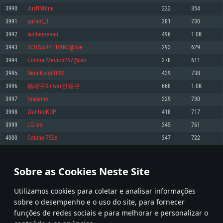
3990
JustINtime
222
354
Memória: 4GB
Memória: 6 GB
Memória: 4 GB
3991
garnot_1
381
730
Placa Gráfica: Placa com DirectX 11: AMD Radeon 77XX / NVIDIA GeForce
Placa Gráfica: Intel Iris Pro 5200 (Mac), equivalentes AMD/Nvidia para Mac.
Placa Gráfica: NVIDIA 660 com os drivers mais recentes (não mais de 6
GTX 660. Resolução mínima suportada: 720p
Resolução mínima suportada: 720p com suporte Metal.
meses) / equivalentes AMD com os drivers mais recentes com suporte
3992
sunbearyuan
496
1.0K
Vulkan (não mais de 6 meses); Resolução mínima suportada: 720p.
Network: Internet de banda larga.
Network: Internet de banda larga.
3993
SCHWARZE HAND@live
293
629
Network: Internet de banda larga.
Disco: 23,1 GB
Disco: 21,5 GB
3994
CombatMedic5257@psn
278
611
Disco: 21,5 GB
3995
NeonKnight890
439
738
Recomendado
Recomendado
Recomendado
3996
杨靖宇Sinwar안중근
668
1.0K
Sistema Operativo: Windows 10/11 (64 bit)
Sistema Operativo: Mac OS Big Sur 11.0 ou versão mais recente
Sistema Operativo: Ubuntu 20.04 64bit
3997
teakeme
329
730
Processador: Intel Core i5, Ryzen 5 3600 ou superior
Processador: Core i7 (Intel Xeon não suportado)
3998
WantedKOP
418
717
Processador: Intel Core i7
Memória: 16 GB ou mais
Memória: 8 GB
3999
LG-leo
345
761
Memória: 16 GB
Placa Gráfica: Placa com DirectX 11 ou superior; Nvidia GeForce 1060 ou
Placa Gráfica: Radeon Vega II ou superior com suporte Metal.
4000
Colonel752s
347
722
superior, Radeon RX 570 ou superior
Placa Gráfica: NVIDIA 1060 com os drivers mais recentes (não mais de 6
Network: Internet de banda larga.
meses) / equivalentes AMD (Radeon RX 570) com os drivers mais recentes
Network: Internet de banda larga.
(não mais de 6 meses) com suporte Vulkan.
Disco: 60,2 GB
199
200
201
300
Disco: 75,9 GB
Network: Internet de banda larga.
Sobre as Cookies Neste Site
Disco: 60,2 GB
* Tabela atualiza uma vez por dia
Utilizamos cookies para coletar e analisar informações
sobre o desempenho e o uso do site, para fornecer
funções de redes sociais e para melhorar e personalizar o