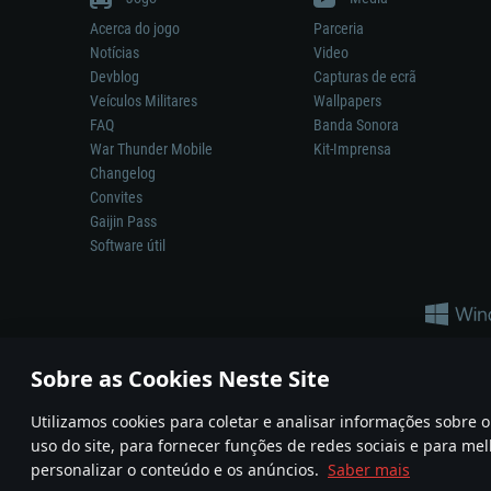
Acerca do jogo
Parceria
Notícias
Video
Devblog
Capturas de ecrã
Veículos Militares
Wallpapers
FAQ
Banda Sonora
War Thunder Mobile
Kit-Imprensa
Changelog
Convites
Gaijin Pass
Software útil
Sobre as Cookies Neste Site
Utilizamos cookies para coletar e analisar informações sobre
A reprodução de qualquer sistema de armas ou veículo neste jogo n
uso do site, para fornecer funções de redes sociais e para mel
© 2011—2026 Gaijin Games Kft. All trademarks, logos and brand na
personalizar o conteúdo e os anúncios.
Saber mais
Termos e condições
Termos de Serviço