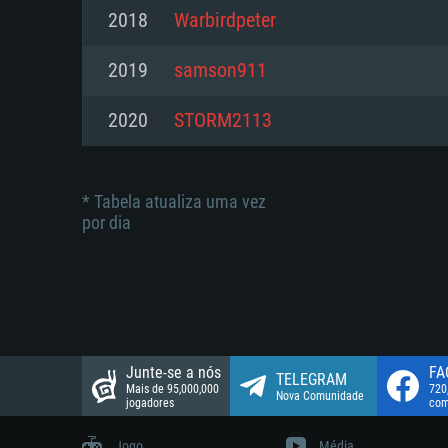
suportada: 720p.
Disco: 23,1 GB
2018
Warbirdpeter
Network: Internet de banda larga
Network: Internet de banda larga
2019
samson911
Disco: 21,5 GB
Disco: 21,5 GB
2020
STORM2113
* Tabela atualiza uma vez
por dia
Junte-se a nós
FA
TELEGRAM
Mais de 95,000,000
720
Nova Comunidade
jogadores
com
Jogo
Média