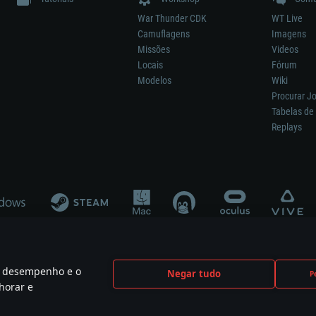
War Thunder CDK
WT Live
Camuflagens
Imagens
Missões
Videos
Locais
Fórum
Modelos
Wiki
Procurar J
Tabelas de 
Replays
 o desempenho e o
Negar tudo
P
ão significa participação no desenvolvimento, patrocínio ou aval do respetivo co
horar e
mes are the property of their respective owners.
Política de Privacidade