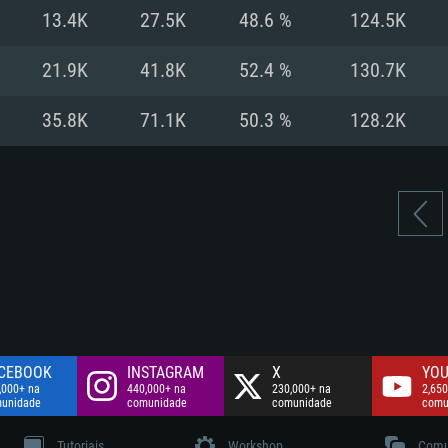
Disco: 60,2 GB
13.4K
27.5K
48.6 %
124.5K
.
Network: Internet 
Disco: 75,9 GB
.
21.9K
41.8K
52.4 %
130.7K
Disco: 60,2 GB
35.8K
71.1K
50.3 %
128.2K
CEBOOK
INSTAGRAM
X
YOU
,000+ na
440,000+ na
230,000+ na
2,650
unidade
comunidade
comunidade
comu
Tutoriais
Workshop
Comu