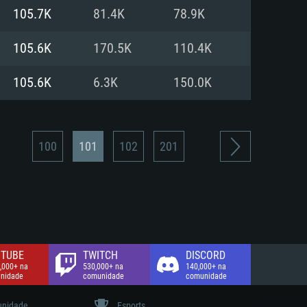
105.7K
81.4K
78.9K
de banda larga.
105.6K
170.5K
110.4K
105.6K
6.3K
150.0K
100
101
102
201
TUBE
TWITCH
DISCORD
,000+ na
530,000+ na
140,000+ na
nidade
comunidade
comunidade
nidade
Esports