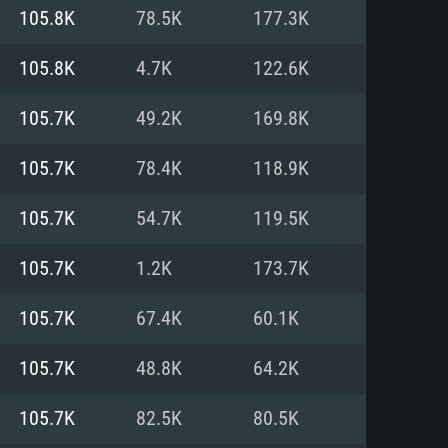
105.8K
78.5K
177.3K
o
o
o
105.8K
4.7K
122.6K
105.7K
49.2K
169.8K
: Windows 10/11 (64 bit)
: Mac OS Big Sur 11.0 ou versão
: Ubuntu 20.04 64bit
105.7K
78.4K
118.9K
 Core i5, Ryzen 5 3600 ou
 Core i7
 i7 (Intel Xeon não suportado)
105.7K
54.7K
119.5K
105.7K
1.2K
173.7K
u mais
IDIA 1060 com os drivers mais
105.7K
67.4K
60.1K
ca com DirectX 11 ou superior;
deon Vega II ou superior com
s de 6 meses) / equivalentes
60 ou superior, Radeon RX 570
70) com os drivers mais
105.7K
48.8K
64.2K
is de 6 meses) com suporte
de banda larga.
105.7K
82.5K
80.5K
de banda larga.