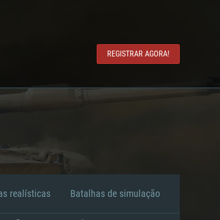
REGISTRAR AGORA!
s realísticas
Batalhas de simulação