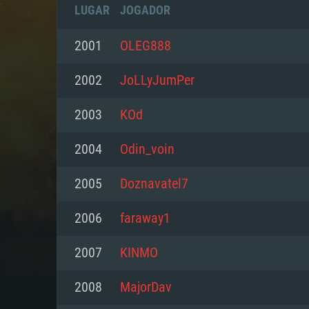
LUGAR
JOGADOR
2001
OLEG888
2002
JoLLyJumPer
2003
KOd
2004
Odin_voin
2005
Doznavatel7
2006
faraway1
REQUE
2007
KINMO
2008
MajorDav
PC