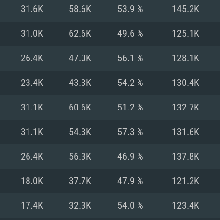
31.6K
58.6K
53.9 %
145.2K
Recomendad
Recomendad
Recomendad
31.0K
62.6K
49.6 %
125.1K
26.4K
47.0K
56.1 %
128.1K
64 bit)
ur 11.0 ou versão
es mais modernas
Sistema Operativo
Sistema Operativo
Sistema Operativo
mais recente
23.4K
43.3K
54.2 %
130.4K
Processador: Intel
Processador: Intel
nimo (Intel Xeon
superior
Processador: Core
31.1K
60.6K
51.2 %
132.7K
Memória: 16 GB
31.1K
54.3K
57.3 %
131.6K
Memória: 16 GB o
Memória: 8 GB
tX 11: AMD Radeon
Placa Gráfica: NV
26.4K
56.3K
46.9 %
137.8K
. Resolução
s drivers mais
Placa Gráfica: Pla
Placa Gráfica: Ra
recentes (não mai
 (Mac),
/ equivalentes
Nvidia GeForce 10
suporte Metal.
AMD (Radeon RX 5
18.0K
37.7K
47.9 %
121.2K
Mac. Resolução
tes com suporte
ou superior
recentes (não ma
.
Network: Internet 
porte Metal.
Resolução mínima
Vulkan.
17.4K
32.3K
54.0 %
123.4K
Network: Internet 