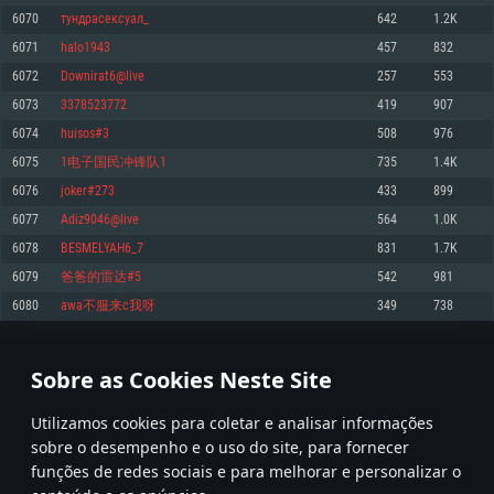
6070
тундрасексуал_
642
1.2K
Memória: 4GB
Memória: 6 GB
Memória: 4 GB
6071
halo1943
457
832
Placa Gráfica: Placa com DirectX 11: AMD Radeon 77XX / NVIDIA GeForce
Placa Gráfica: Intel Iris Pro 5200 (Mac), equivalentes AMD/Nvidia para Mac.
Placa Gráfica: NVIDIA 660 com os drivers mais recentes (não mais de 6
GTX 660. Resolução mínima suportada: 720p
Resolução mínima suportada: 720p com suporte Metal.
meses) / equivalentes AMD com os drivers mais recentes com suporte
6072
Downirat6@live
257
553
Vulkan (não mais de 6 meses); Resolução mínima suportada: 720p.
Network: Internet de banda larga.
Network: Internet de banda larga.
6073
3378523772
419
907
Network: Internet de banda larga.
Disco: 23,1 GB
Disco: 21,5 GB
6074
huisos#3
508
976
Disco: 21,5 GB
6075
1电子国民冲锋队1
735
1.4K
Recomendado
Recomendado
Recomendado
6076
joker#273
433
899
Sistema Operativo: Windows 10/11 (64 bit)
Sistema Operativo: Mac OS Big Sur 11.0 ou versão mais recente
Sistema Operativo: Ubuntu 20.04 64bit
6077
Adiz9046@live
564
1.0K
Processador: Intel Core i5, Ryzen 5 3600 ou superior
Processador: Core i7 (Intel Xeon não suportado)
6078
BESMELYAH6_7
831
1.7K
Processador: Intel Core i7
Memória: 16 GB ou mais
Memória: 8 GB
6079
爸爸的雷达#5
542
981
Memória: 16 GB
Placa Gráfica: Placa com DirectX 11 ou superior; Nvidia GeForce 1060 ou
Placa Gráfica: Radeon Vega II ou superior com suporte Metal.
6080
awa不服来c我呀
349
738
superior, Radeon RX 570 ou superior
Placa Gráfica: NVIDIA 1060 com os drivers mais recentes (não mais de 6
Network: Internet de banda larga.
meses) / equivalentes AMD (Radeon RX 570) com os drivers mais recentes
Network: Internet de banda larga.
(não mais de 6 meses) com suporte Vulkan.
Disco: 60,2 GB
303
304
305
404
Disco: 75,9 GB
Network: Internet de banda larga.
Sobre as Cookies Neste Site
Disco: 60,2 GB
* Tabela atualiza uma vez por dia
Utilizamos cookies para coletar e analisar informações
sobre o desempenho e o uso do site, para fornecer
funções de redes sociais e para melhorar e personalizar o