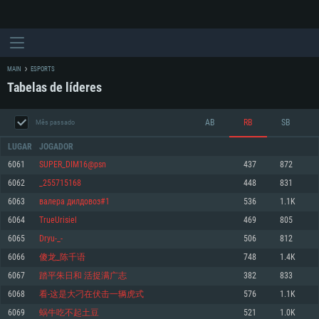
MAIN
ESPORTS
Tabelas de líderes
AB
RB
SB
Mês passado
LUGAR
JOGADOR
6061
SUPER_DIM16@psn
437
872
6062
_255715168
448
831
REQUERIMENTOS DE SISTEMA
6063
валера дилдовоз#1
536
1.1K
6064
TrueUrisiel
469
805
PC
MAC
6065
Dryu-_-
506
812
Linux
6066
傻龙_陈千语
748
1.4K
Mínimo
Mínimo
Mínimo
6067
踏平朱日和 活捉满广志
382
833
Sistema Operativo: Windows 10 (64 bit)
Sistema Operativo: Mac OS Big Sur 11.0 ou versão mais recente
Sistema Operativo: Distribuições mais modernas do Linux de 64bit
6068
看-这是大刁在伏击一辆虎式
576
1.1K
6069
蜗牛吃不起土豆
521
1.0K
Processador: Dual-Core 2.2 GHz
Processador: Core i5 2.2GHz mínimo (Intel Xeon não suportado)
Processador: Dual-Core 2.4 GHz