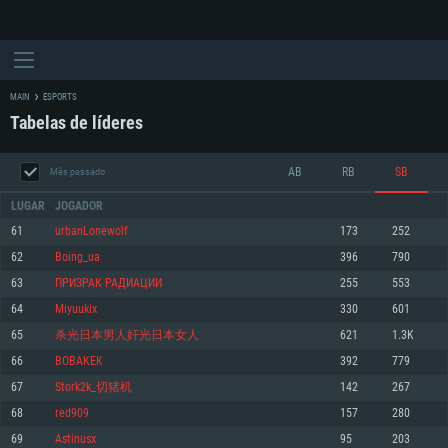
MAIN
ESPORTS
Tabelas de líderes
AB
RB
SB
Mês passado
LUGAR
JOGADOR
61
urbanLonewolf
173
252
62
Boing_ua
396
790
REQUERIMENTOS DE SISTEMA
63
ПРИЗРАК РАДИАЦИИ
255
553
64
Miyuukix
330
601
PC
MAC
65
杀光日本男人奸光日本女人
621
1.3K
Linux
66
BOBAKEK
392
779
Mínimo
Mínimo
Mínimo
67
Stork2k_切猪机
142
267
Sistema Operativo: Windows 10 (64 bit)
Sistema Operativo: Mac OS Big Sur 11.0 ou versão mais recente
Sistema Operativo: Distribuições mais modernas do Linux de 64bit
68
red909
157
280
69
Astinusx
95
203
Processador: Dual-Core 2.2 GHz
Processador: Core i5 2.2GHz mínimo (Intel Xeon não suportado)
Processador: Dual-Core 2.4 GHz