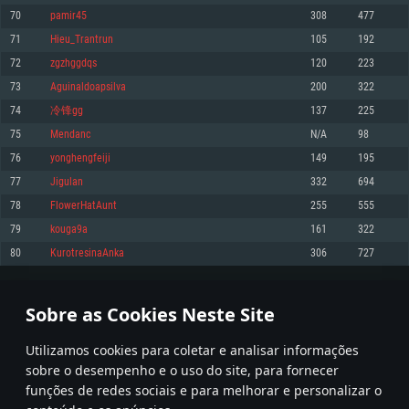
70
pamir45
308
477
Memória: 4GB
Memória: 6 GB
Memória: 4 GB
71
Hieu_Trantrun
105
192
Placa Gráfica: Placa com DirectX 11: AMD Radeon 77XX / NVIDIA GeForce
Placa Gráfica: Intel Iris Pro 5200 (Mac), equivalentes AMD/Nvidia para Mac.
Placa Gráfica: NVIDIA 660 com os drivers mais recentes (não mais de 6
GTX 660. Resolução mínima suportada: 720p
Resolução mínima suportada: 720p com suporte Metal.
meses) / equivalentes AMD com os drivers mais recentes com suporte
72
zgzhggdqs
120
223
Vulkan (não mais de 6 meses); Resolução mínima suportada: 720p.
Network: Internet de banda larga.
Network: Internet de banda larga.
73
Aguinaldoapsilva
200
322
Network: Internet de banda larga.
Disco: 23,1 GB
Disco: 21,5 GB
74
冷锋gg
137
225
Disco: 21,5 GB
75
Mendanc
N/A
98
Recomendado
Recomendado
Recomendado
76
yonghengfeiji
149
195
Sistema Operativo: Windows 10/11 (64 bit)
Sistema Operativo: Mac OS Big Sur 11.0 ou versão mais recente
Sistema Operativo: Ubuntu 20.04 64bit
77
Jigulan
332
694
Processador: Intel Core i5, Ryzen 5 3600 ou superior
Processador: Core i7 (Intel Xeon não suportado)
78
FlowerHatAunt
255
555
Processador: Intel Core i7
Memória: 16 GB ou mais
Memória: 8 GB
79
kouga9a
161
322
Memória: 16 GB
Placa Gráfica: Placa com DirectX 11 ou superior; Nvidia GeForce 1060 ou
Placa Gráfica: Radeon Vega II ou superior com suporte Metal.
80
KurotresinaAnka
306
727
superior, Radeon RX 570 ou superior
Placa Gráfica: NVIDIA 1060 com os drivers mais recentes (não mais de 6
Network: Internet de banda larga.
meses) / equivalentes AMD (Radeon RX 570) com os drivers mais recentes
Network: Internet de banda larga.
(não mais de 6 meses) com suporte Vulkan.
Disco: 60,2 GB
3
4
5
104
Disco: 75,9 GB
Network: Internet de banda larga.
Sobre as Cookies Neste Site
Disco: 60,2 GB
* Tabela atualiza uma vez por dia
Utilizamos cookies para coletar e analisar informações
sobre o desempenho e o uso do site, para fornecer
funções de redes sociais e para melhorar e personalizar o