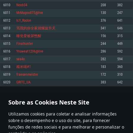
6010
Noob34
208
382
Memória: 4GB
Memória: 6 GB
Memória: 4 GB
6011
MrMagoo875@live
130
247
Placa Gráfica: Placa com DirectX 11: AMD Radeon 77XX / NVIDIA GeForce
Placa Gráfica: Intel Iris Pro 5200 (Mac), equivalentes AMD/Nvidia para Mac.
Placa Gráfica: NVIDIA 660 com os drivers mais recentes (não mais de 6
GTX 660. Resolução mínima suportada: 720p
Resolução mínima suportada: 720p com suporte Metal.
meses) / equivalentes AMD com os drivers mais recentes com suporte
6012
IcY_Radon
376
641
Vulkan (não mais de 6 meses); Resolução mínima suportada: 720p.
Network: Internet de banda larga.
Network: Internet de banda larga.
6013
骂我的你全家就螺旋升天
341
646
Network: Internet de banda larga.
Disco: 23,1 GB
Disco: 21,5 GB
6014
睡觉爱被尿憋醒
156
315
Disco: 21,5 GB
6015
Finalhunter
244
449
Recomendado
Recomendado
Recomendado
6016
Ynsweat1206@live
286
592
Sistema Operativo: Windows 10/11 (64 bit)
Sistema Operativo: Mac OS Big Sur 11.0 ou versão mais recente
Sistema Operativo: Ubuntu 20.04 64bit
6017
sea4x
282
594
Processador: Intel Core i5, Ryzen 5 3600 ou superior
Processador: Core i7 (Intel Xeon não suportado)
6018
糯米喵#1
183
360
Processador: Intel Core i7
Memória: 16 GB ou mais
Memória: 8 GB
6019
fraesenmeister
172
310
Memória: 16 GB
Placa Gráfica: Placa com DirectX 11 ou superior; Nvidia GeForce 1060 ou
Placa Gráfica: Radeon Vega II ou superior com suporte Metal.
6020
GRITC_UA
383
642
superior, Radeon RX 570 ou superior
Placa Gráfica: NVIDIA 1060 com os drivers mais recentes (não mais de 6
Network: Internet de banda larga.
meses) / equivalentes AMD (Radeon RX 570) com os drivers mais recentes
Network: Internet de banda larga.
(não mais de 6 meses) com suporte Vulkan.
Disco: 60,2 GB
300
301
302
401
Disco: 75,9 GB
Network: Internet de banda larga.
Sobre as Cookies Neste Site
Disco: 60,2 GB
* Tabela atualiza uma vez por dia
Utilizamos cookies para coletar e analisar informações
sobre o desempenho e o uso do site, para fornecer
funções de redes sociais e para melhorar e personalizar o