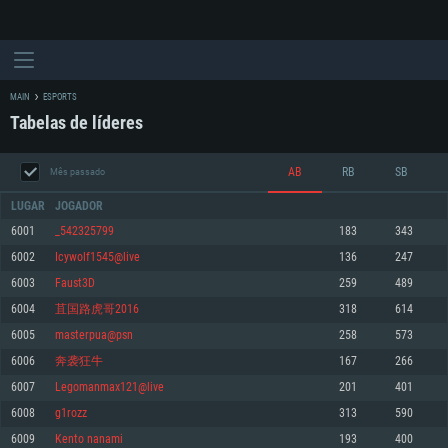
MAIN
ESPORTS
Tabelas de líderes
AB
RB
SB
Mês passado
LUGAR
JOGADOR
6001
_542325799
183
343
6002
Icywolf1545@live
136
247
REQUERIMENTOS DE SISTEMA
6003
Faust3D
259
489
6004
苴国路虎哥2016
318
614
PC
MAC
6005
masterpua@psn
258
573
Linux
6006
奔袭狂牛
167
266
Mínimo
Mínimo
Mínimo
6007
Legomanmax121@live
201
401
Sistema Operativo: Windows 10 (64 bit)
Sistema Operativo: Mac OS Big Sur 11.0 ou versão mais recente
Sistema Operativo: Distribuições mais modernas do Linux de 64bit
6008
g1rozz
313
590
6009
Kento nanami
193
400
Processador: Dual-Core 2.2 GHz
Processador: Core i5 2.2GHz mínimo (Intel Xeon não suportado)
Processador: Dual-Core 2.4 GHz