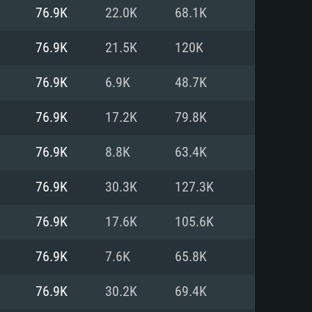
76.9K
22.0K
68.1K
o
o
o
76.9K
21.5K
120K
76.9K
6.9K
48.7K
: Windows 10/11 (64 bit)
: Mac OS Big Sur 11.0 ou versão
: Ubuntu 20.04 64bit
76.9K
17.2K
79.8K
 Core i5, Ryzen 5 3600 ou
 Core i7
 i7 (Intel Xeon não suportado)
76.9K
8.8K
63.4K
76.9K
30.3K
127.3K
u mais
IDIA 1060 com os drivers mais
76.9K
17.6K
105.6K
ca com DirectX 11 ou superior;
deon Vega II ou superior com
s de 6 meses) / equivalentes
60 ou superior, Radeon RX 570
70) com os drivers mais
76.9K
7.6K
65.8K
is de 6 meses) com suporte
de banda larga.
76.9K
30.2K
69.4K
de banda larga.