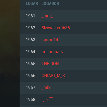
LUGAR
JOGADOR
1961
_mrc_
1962
Skywalker0635
1963
spirou14
1964
arslambaev
1965
THE DON
1966
CHIAKI_M_S
REQUE
1967
_mix
1968
亅E丅
PC