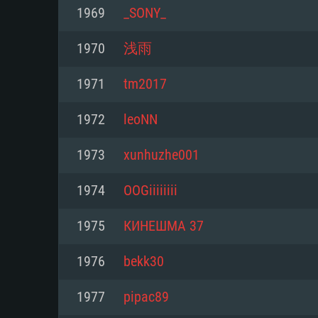
1969
_SONY_
Mínimo
Mínimo
Mínimo
1970
浅雨
1971
tm2017
Sistema Operativo: Windows 10 (
Sistema Operativo: Mac OS Big S
Sistema Operativo: Distribuiçõ
mais recente
do Linux de 64bit
1972
leoNN
Processador: Dual-Core 2.2 GHz
Processador: Core i5 2.2GHz mí
Processador: Dual-Core 2.4 GHz
1973
xunhuzhe001
Memória: 4GB
não suportado)
1974
OOGiiiiiiii
Memória: 4 GB
Placa Gráfica: Placa com Direc
Memória: 6 GB
1975
КИНЕШМА 37
77XX / NVIDIA GeForce GTX 660
Placa Gráfica: NVIDIA 660 com o
mínima suportada: 720p
Placa Gráfica: Intel Iris Pro 5200
recentes (não mais de 6 meses) 
1976
bekk30
equivalentes AMD/Nvidia para 
AMD com os drivers mais recen
Network: Internet de banda larga
mínima suportada: 720p com su
Vulkan (não mais de 6 meses); 
1977
pipac89