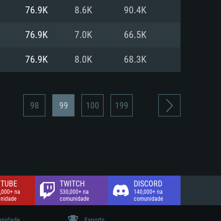
76.9K
8.6K
90.4K
de banda larga.
76.9K
7.0K
66.5K
76.9K
8.0K
68.3K
98
99
100
199
TUBE
TWITCH
DISCORD
,000+ na
530,000+ na
140,000+ na
nidade
comunidade
comunidade
nidade
Esports