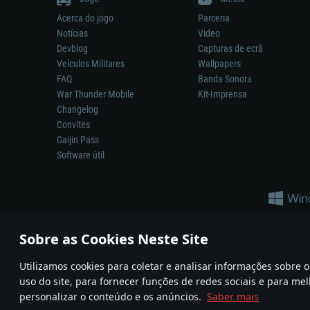
Acerca do jogo
Parceria
Notícias
Video
Devblog
Capturas de ecrã
Veículos Militares
Wallpapers
FAQ
Banda Sonora
War Thunder Mobile
Kit-Imprensa
Changelog
Convites
Gaijin Pass
Software útil
Sobre as Cookies Neste Site
Utilizamos cookies para coletar e analisar informações sobre
A reprodução de qualquer sistema de armas ou veículo neste jogo n
uso do site, para fornecer funções de redes sociais e para mel
© 2011—2026 Gaijin Games Kft. All trademarks, logos and brand na
personalizar o conteúdo e os anúncios.
Saber mais
Termos e condições
Termos de Serviço