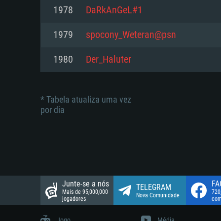
suportada: 720p.
Disco: 23,1 GB
1978
DaRkAnGeL#1
Network: Internet de banda larga
Network: Internet de banda larga
1979
spocony_Weteran@psn
Disco: 21,5 GB
Disco: 21,5 GB
1980
Der_Haluter
* Tabela atualiza uma vez
por dia
Junte-se a nós
FA
TELEGRAM
Mais de 95,000,000
720
Nova Comunidade
jogadores
com
Jogo
Média