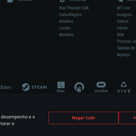
War Thunder CDK
WT Live
Camuflagens
Imagens
Missões
Videos
Locais
Fórum
Modelos
Wiki
Procurar J
Tabelas de 
Replays
 o desempenho e o
Negar tudo
P
ão significa participação no desenvolvimento, patrocínio ou aval do respetivo co
horar e
mes are the property of their respective owners.
Política de Privacidade