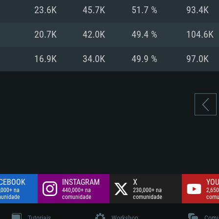
Disco: 60,2 GB
23.6K
45.7K
51.7 %
93.4K
.
Network: Internet 
Disco: 75,9 GB
.
20.7K
42.0K
49.4 %
104.6K
Disco: 60,2 GB
16.9K
34.0K
49.9 %
97.0K
CEBOOK
INSTAGRAM
X
YOU
,000+ na
440,000+ na
230,000+ na
2,650
unidade
comunidade
comunidade
comu
Tutoriais
Workshop
Comu