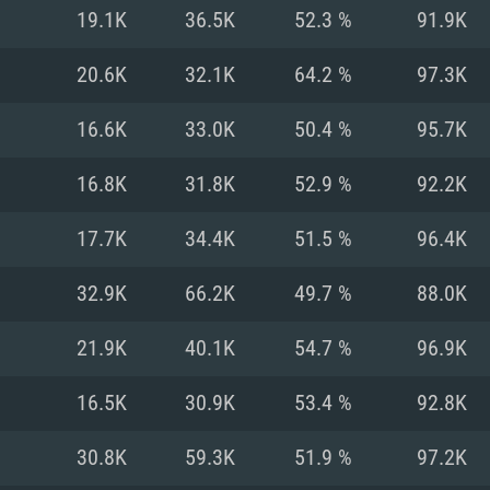
19.1K
36.5K
52.3 %
91.9K
Recomendad
Recomendad
Recomendad
20.6K
32.1K
64.2 %
97.3K
16.6K
33.0K
50.4 %
95.7K
64 bit)
ur 11.0 ou versão
es mais modernas
Sistema Operativo
Sistema Operativo
Sistema Operativo
mais recente
16.8K
31.8K
52.9 %
92.2K
Processador: Intel
Processador: Intel
nimo (Intel Xeon
superior
Processador: Core
17.7K
34.4K
51.5 %
96.4K
Memória: 16 GB
32.9K
66.2K
49.7 %
88.0K
Memória: 16 GB o
Memória: 8 GB
tX 11: AMD Radeon
Placa Gráfica: NV
21.9K
40.1K
54.7 %
96.9K
. Resolução
s drivers mais
Placa Gráfica: Pla
Placa Gráfica: Ra
recentes (não mai
 (Mac),
/ equivalentes
Nvidia GeForce 10
suporte Metal.
AMD (Radeon RX 5
16.5K
30.9K
53.4 %
92.8K
Mac. Resolução
tes com suporte
ou superior
recentes (não ma
.
Network: Internet 
porte Metal.
Resolução mínima
Vulkan.
30.8K
59.3K
51.9 %
97.2K
Network: Internet 