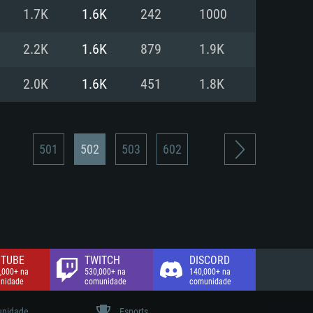
1.7K
1.6K
242
1000
de banda larga.
2.2K
1.6K
879
1.9K
2.0K
1.6K
451
1.8K
501
502
503
602
TUBE
TWITCH
DISCORD
,000+ na
530,000+ na
140,000+ na
nidade
comunidade
comunidade
nidade
Esports