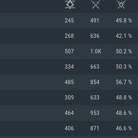
245
491
49.8 %
268
636
42.1 %
507
1.0K
50.2 %
334
663
50.3 %
485
854
56.7 %
309
633
48.8 %
RIMENTOS DE S
464
953
48.6 %
406
871
46.6 %
MAC