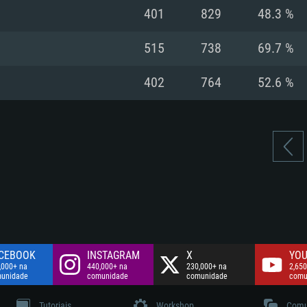
Disco: 60,2 GB
401
829
48.3 %
.
Network: Internet 
Disco: 75,9 GB
.
515
738
69.7 %
Disco: 60,2 GB
402
764
52.6 %
CEBOOK
INSTAGRAM
X
YOU
,000+ na
440,000+ na
230,000+ na
2,650
unidade
comunidade
comunidade
comu
Tutoriais
Workshop
Comu