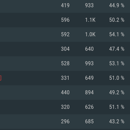
419
933
44.9 %
Recomendad
Recomendad
Recomendad
596
1.1K
50.2 %
592
1.0K
54.1 %
64 bit)
ur 11.0 ou versão
es mais modernas
Sistema Operativo
Sistema Operativo
Sistema Operativo
mais recente
304
640
47.4 %
Processador: Intel
Processador: Intel
nimo (Intel Xeon
superior
Processador: Core
528
993
53.1 %
Memória: 16 GB
间
331
649
51.0 %
Memória: 16 GB o
Memória: 8 GB
tX 11: AMD Radeon
Placa Gráfica: NV
440
894
49.2 %
. Resolução
s drivers mais
Placa Gráfica: Pla
Placa Gráfica: Ra
recentes (não mai
 (Mac),
/ equivalentes
Nvidia GeForce 10
suporte Metal.
AMD (Radeon RX 5
320
626
51.1 %
Mac. Resolução
tes com suporte
ou superior
recentes (não ma
.
Network: Internet 
porte Metal.
Resolução mínima
Vulkan.
296
685
43.2 %
Network: Internet 