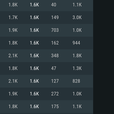
1.8K
1.6K
40
1.1K
o
o
o
1.7K
1.6K
149
3.0K
1.9K
1.6K
703
1.0K
: Windows 10/11 (64 bit)
: Mac OS Big Sur 11.0 ou versão
: Ubuntu 20.04 64bit
1.8K
1.6K
162
944
 Core i5, Ryzen 5 3600 ou
 Core i7
 i7 (Intel Xeon não suportado)
2.1K
1.6K
348
1.8K
1.8K
1.6K
47
1.3K
u mais
IDIA 1060 com os drivers mais
2.1K
1.6K
127
828
ca com DirectX 11 ou superior;
deon Vega II ou superior com
s de 6 meses) / equivalentes
60 ou superior, Radeon RX 570
70) com os drivers mais
1.9K
1.6K
272
1.0K
is de 6 meses) com suporte
de banda larga.
1.8K
1.6K
175
1.1K
de banda larga.