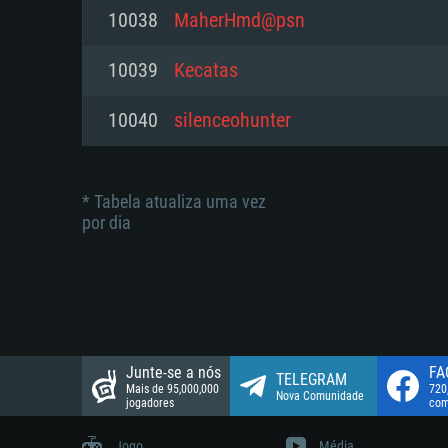
suportada: 720p.
Disco: 23,1 GB
10038
MaherHmd@psn
Network: Internet de banda larga
Network: Internet de banda larga
10039
Kecatas
Disco: 21,5 GB
Disco: 21,5 GB
10040
silenceohunter
* Tabela atualiza uma vez
por dia
Junte-se a nós
FA
TELEGRAM
Mais de 95,000,000
720
Nova Comunidade
jogadores
com
Jogo
Média