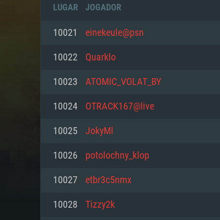
LUGAR
JOGADOR
10021
einekeule@psn
10022
Quarklo
10023
ATOMIC_VOLAT_BY
10024
OTRACK167@live
10025
JokyMl
10026
potolochny_klop
REQUE
10027
etbr3c5nmx
10028
Tizzy2k
PC