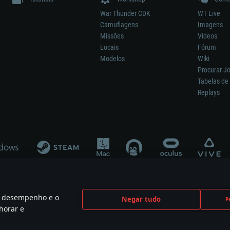
War Thunder CDK
WT Live
Camuflagens
Imagens
Missões
Videos
Locais
Fórum
Modelos
Wiki
Procurar J
Tabelas de 
Replays
 o desempenho e o
Negar tudo
P
ão significa participação no desenvolvimento, patrocínio ou aval do respetivo co
horar e
mes are the property of their respective owners.
Política de Privacidade