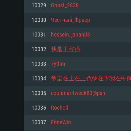
10029
Ghost_2838
Mínimo
Mínimo
Mínimo
10030
Честный_Фраер
10031
hossein_jahanii8
Sistema Operativo: Windows 10 (
Sistema Operativo: Mac OS Big S
Sistema Operativo: Distribuiçõ
mais recente
do Linux de 64bit
10032
我是王宝强
Processador: Dual-Core 2.2 GHz
Processador: Core i5 2.2GHz mí
Processador: Dual-Core 2.4 GHz
10033
7ythm
Memória: 4GB
não suportado)
10034
帝皇在上在上色孽在下我在中
Memória: 4 GB
Placa Gráfica: Placa com Direc
Memória: 6 GB
10035
coplanar-tweak83@psn
77XX / NVIDIA GeForce GTX 660
Placa Gráfica: NVIDIA 660 com o
mínima suportada: 720p
Placa Gráfica: Intel Iris Pro 5200
recentes (não mais de 6 meses) 
10036
Rocholl
equivalentes AMD/Nvidia para 
AMD com os drivers mais recen
Network: Internet de banda larga
mínima suportada: 720p com su
Vulkan (não mais de 6 meses); 
10037
EddeWin