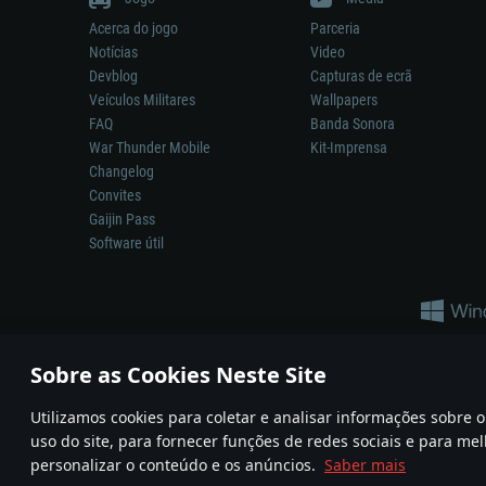
Acerca do jogo
Parceria
Notícias
Video
Devblog
Capturas de ecrã
Veículos Militares
Wallpapers
FAQ
Banda Sonora
War Thunder Mobile
Kit-Imprensa
Changelog
Convites
Gaijin Pass
Software útil
Sobre as Cookies Neste Site
Utilizamos cookies para coletar e analisar informações sobre
A reprodução de qualquer sistema de armas ou veículo neste jogo n
uso do site, para fornecer funções de redes sociais e para mel
© 2011—2026 Gaijin Games Kft. All trademarks, logos and brand na
personalizar o conteúdo e os anúncios.
Saber mais
Termos e condições
Termos de Serviço