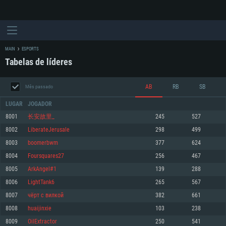
MAIN
ESPORTS
Tabelas de líderes
AB
RB
SB
Mês passado
LUGAR
JOGADOR
8001
长安故里_
245
527
8002
LiberateJerusale
298
499
REQUERIMENTOS DE SISTEMA
8003
boomerbwm
377
624
8004
Foursquares27
256
467
PC
MAC
8005
ArkAngel#1
139
288
Linux
8006
LightTank6
265
567
Mínimo
Mínimo
Mínimo
8007
чёрт с вилкой
382
661
Sistema Operativo: Windows 10 (64 bit)
Sistema Operativo: Mac OS Big Sur 11.0 ou versão mais recente
Sistema Operativo: Distribuições mais modernas do Linux de 64bit
8008
huaijinxie
103
238
8009
OilExtractor
250
541
Processador: Dual-Core 2.2 GHz
Processador: Core i5 2.2GHz mínimo (Intel Xeon não suportado)
Processador: Dual-Core 2.4 GHz