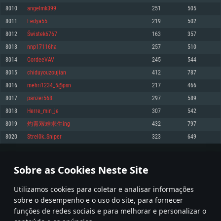
8010
angelmk399
251
505
Memória: 4GB
Memória: 6 GB
Memória: 4 GB
8011
Fedya55
219
502
Placa Gráfica: Placa com DirectX 11: AMD Radeon 77XX / NVIDIA GeForce
Placa Gráfica: Intel Iris Pro 5200 (Mac), equivalentes AMD/Nvidia para Mac.
Placa Gráfica: NVIDIA 660 com os drivers mais recentes (não mais de 6
GTX 660. Resolução mínima suportada: 720p
Resolução mínima suportada: 720p com suporte Metal.
meses) / equivalentes AMD com os drivers mais recentes com suporte
8012
Świstek6767
163
357
Vulkan (não mais de 6 meses); Resolução mínima suportada: 720p.
Network: Internet de banda larga.
Network: Internet de banda larga.
8013
nnp17116ha
257
510
Network: Internet de banda larga.
Disco: 23,1 GB
Disco: 21,5 GB
8014
GordeeVAV
245
544
Disco: 21,5 GB
8015
chiduyouzoujian
412
787
Recomendado
Recomendado
Recomendado
8016
mehri1234_5@psn
217
466
Sistema Operativo: Windows 10/11 (64 bit)
Sistema Operativo: Mac OS Big Sur 11.0 ou versão mais recente
Sistema Operativo: Ubuntu 20.04 64bit
8017
panzer568
297
589
Processador: Intel Core i5, Ryzen 5 3600 ou superior
Processador: Core i7 (Intel Xeon não suportado)
8018
Herre_min_je
307
542
Processador: Intel Core i7
Memória: 16 GB ou mais
Memória: 8 GB
8019
灼青艰难求生ing
432
797
Memória: 16 GB
Placa Gráfica: Placa com DirectX 11 ou superior; Nvidia GeForce 1060 ou
Placa Gráfica: Radeon Vega II ou superior com suporte Metal.
8020
Strel0k_Sniper
323
649
superior, Radeon RX 570 ou superior
Placa Gráfica: NVIDIA 1060 com os drivers mais recentes (não mais de 6
Network: Internet de banda larga.
meses) / equivalentes AMD (Radeon RX 570) com os drivers mais recentes
Network: Internet de banda larga.
(não mais de 6 meses) com suporte Vulkan.
Disco: 60,2 GB
400
401
402
501
Disco: 75,9 GB
Network: Internet de banda larga.
Sobre as Cookies Neste Site
Disco: 60,2 GB
* Tabela atualiza uma vez por dia
Utilizamos cookies para coletar e analisar informações
sobre o desempenho e o uso do site, para fornecer
funções de redes sociais e para melhorar e personalizar o