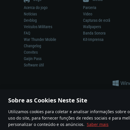
Acerca do jogo
Parceria
Notícias
Video
Devblog
Capturas de ecrã
Veículos Militares
Wallpapers
FAQ
Banda Sonora
War Thunder Mobile
Kit-Imprensa
Changelog
Convites
Gaijin Pass
Software útil
Sobre as Cookies Neste Site
Utilizamos cookies para coletar e analisar informações sobre
A reprodução de qualquer sistema de armas ou veículo neste jogo n
uso do site, para fornecer funções de redes sociais e para mel
© 2011—2026 Gaijin Games Kft. All trademarks, logos and brand na
personalizar o conteúdo e os anúncios.
Saber mais
Termos e condições
Termos de Serviço