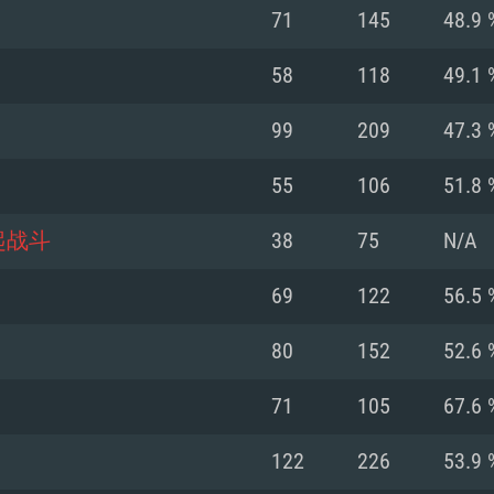
71
145
48.9 
Recomendad
Recomendad
Recomendad
58
118
49.1 
99
209
47.3 
64 bit)
ur 11.0 ou versão
es mais modernas
Sistema Operativo
Sistema Operativo
Sistema Operativo
mais recente
55
106
51.8 
Processador: Intel
Processador: Intel
nimo (Intel Xeon
superior
Processador: Core
起战斗
38
75
N/A
Memória: 16 GB
69
122
56.5 
Memória: 16 GB o
Memória: 8 GB
tX 11: AMD Radeon
Placa Gráfica: NV
80
152
52.6 
. Resolução
s drivers mais
Placa Gráfica: Pla
Placa Gráfica: Ra
recentes (não mai
 (Mac),
/ equivalentes
Nvidia GeForce 10
suporte Metal.
AMD (Radeon RX 5
71
105
67.6 
Mac. Resolução
tes com suporte
ou superior
recentes (não ma
.
Network: Internet 
porte Metal.
Resolução mínima
Vulkan.
122
226
53.9 
Network: Internet 