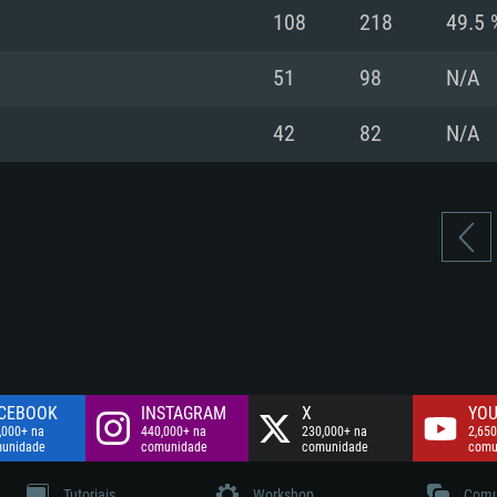
Disco: 60,2 GB
108
218
49.5 
.
Network: Internet 
Disco: 75,9 GB
.
51
98
N/A
Disco: 60,2 GB
42
82
N/A
CEBOOK
INSTAGRAM
X
YOU
,000+ na
440,000+ na
230,000+ na
2,650
unidade
comunidade
comunidade
comu
Tutoriais
Workshop
Comu