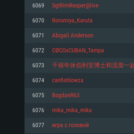
6069
SgtRimReaper@live
Mínimo
Mínimo
Mínimo
6070
Roromiya_Karuta
6071
Abigail Anderson
Sistema Operativo: Windows 10 (
Sistema Operativo: Mac OS Big S
Sistema Operativo: Distribuiçõ
mais recente
do Linux de 64bit
6072
CØCOxCUBAN_Tampa
Processador: Dual-Core 2.2 GHz
Processador: Core i5 2.2GHz mí
Processador: Dual-Core 2.4 GHz
6073
千禧年休伯利安博士和流萤一
Memória: 4GB
não suportado)
6074
canfishlowza
Memória: 4 GB
Placa Gráfica: Placa com Direc
Memória: 6 GB
6075
BogdanR63
77XX / NVIDIA GeForce GTX 660
Placa Gráfica: NVIDIA 660 com o
mínima suportada: 720p
Placa Gráfica: Intel Iris Pro 5200
recentes (não mais de 6 meses) 
6076
mika_mika_mika
equivalentes AMD/Nvidia para 
AMD com os drivers mais recen
Network: Internet de banda larga
mínima suportada: 720p com su
Vulkan (não mais de 6 meses); 
6077
игра с головой