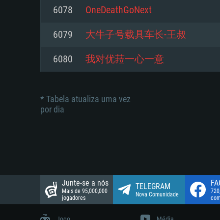
suportada: 720p.
Disco: 23,1 GB
6078
OneDeathGoNext
Network: Internet de banda larga
Network: Internet de banda larga
6079
大牛子号载具车长-王叔
Disco: 21,5 GB
Disco: 21,5 GB
6080
我对优菈一心一意
* Tabela atualiza uma vez
por dia
Junte-se a nós
FA
TELEGRAM
Mais de 95,000,000
720
Nova Comunidade
jogadores
com
Jogo
Média