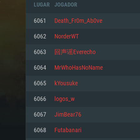
LUGAR
JOGADOR
6061
Death_Fr0m_Ab0ve
6062
NorderWT
6063
回声谣Everecho
6064
MrWhoHasNoName
6065
kYousuke
6066
logos_w
REQUE
6067
JimBear76
6068
Futabanari
PC