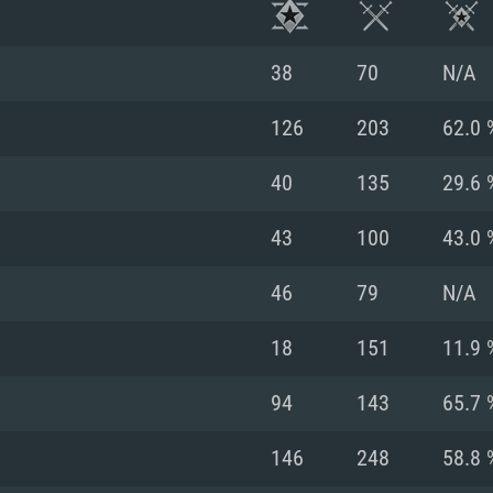
38
70
N/A
126
203
62.0 
40
135
29.6 
43
100
43.0 
46
79
N/A
18
151
11.9 
RIMENTOS DE S
94
143
65.7 
146
248
58.8 
MAC