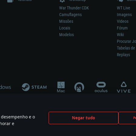
War Thunder CDK
WT Live
Camuflagens
Imagens
Missões
Videos
Locais
Fórum
Modelos
Wiki
Procurar J
Tabelas de 
Replays
 o desempenho e o
Negar tudo
P
ão significa participação no desenvolvimento, patrocínio ou aval do respetivo co
horar e
mes are the property of their respective owners.
Política de Privacidade