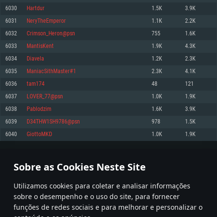
6030
Hartdur
1.5K
3.9K
Memória: 4GB
Memória: 6 GB
Memória: 4 GB
6031
NeryTheEmperor
1.1K
2.2K
Placa Gráfica: Placa com DirectX 11: AMD Radeon 77XX / NVIDIA GeForce
Placa Gráfica: Intel Iris Pro 5200 (Mac), equivalentes AMD/Nvidia para Mac.
Placa Gráfica: NVIDIA 660 com os drivers mais recentes (não mais de 6
GTX 660. Resolução mínima suportada: 720p
Resolução mínima suportada: 720p com suporte Metal.
meses) / equivalentes AMD com os drivers mais recentes com suporte
6032
Crimson_Heron@psn
755
1.6K
Vulkan (não mais de 6 meses); Resolução mínima suportada: 720p.
Network: Internet de banda larga.
Network: Internet de banda larga.
6033
MantisKent
1.9K
4.3K
Network: Internet de banda larga.
Disco: 23,1 GB
Disco: 21,5 GB
6034
Diavela
1.2K
2.3K
Disco: 21,5 GB
6035
ManiacSithMaster#1
2.3K
4.1K
Recomendado
Recomendado
Recomendado
6036
tam174
48
121
Sistema Operativo: Windows 10/11 (64 bit)
Sistema Operativo: Mac OS Big Sur 11.0 ou versão mais recente
Sistema Operativo: Ubuntu 20.04 64bit
6037
LOVER_77@psn
1.0K
1.9K
Processador: Intel Core i5, Ryzen 5 3600 ou superior
Processador: Core i7 (Intel Xeon não suportado)
6038
Pablodzim
1.6K
3.9K
Processador: Intel Core i7
Memória: 16 GB ou mais
Memória: 8 GB
6039
D34THW1SH9786@psn
978
1.5K
Memória: 16 GB
Placa Gráfica: Placa com DirectX 11 ou superior; Nvidia GeForce 1060 ou
Placa Gráfica: Radeon Vega II ou superior com suporte Metal.
6040
GiottoMKD
1.0K
1.9K
superior, Radeon RX 570 ou superior
Placa Gráfica: NVIDIA 1060 com os drivers mais recentes (não mais de 6
Network: Internet de banda larga.
meses) / equivalentes AMD (Radeon RX 570) com os drivers mais recentes
Network: Internet de banda larga.
(não mais de 6 meses) com suporte Vulkan.
Disco: 60,2 GB
301
302
303
402
Disco: 75,9 GB
Network: Internet de banda larga.
Sobre as Cookies Neste Site
Disco: 60,2 GB
* Tabela atualiza uma vez por dia
Utilizamos cookies para coletar e analisar informações
sobre o desempenho e o uso do site, para fornecer
funções de redes sociais e para melhorar e personalizar o