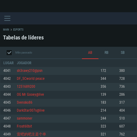
MAIN
ESPORTS
Tabelas de líderes
AB
RB
SB
Mês passado
LUGAR
JOGADOR
4041
sh3rawy210@psn
172
380
4042
DF_5Cworld peace
344
728
REQUERIMENTOS DE SISTEMA
4043
1251689200
356
736
4044
OG Mr Gooey@live
139
286
PC
MAC
4045
Svensko86
183
317
Linux
4046
DarkStar007x@live
214
404
Mínimo
Mínimo
Mínimo
4047
sammoner
244
510
Sistema Operativo: Windows 10 (64 bit)
Sistema Operativo: Mac OS Big Sur 11.0 ou versão mais recente
Sistema Operativo: Distribuições mais modernas do Linux de 64bit
4048
Frost60bit
323
607
4049
雷吧的吧主是个串
321
762
Processador: Dual-Core 2.2 GHz
Processador: Core i5 2.2GHz mínimo (Intel Xeon não suportado)
Processador: Dual-Core 2.4 GHz