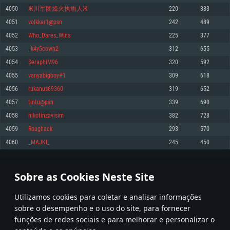
4050
Ж川军团烽火执旗人Ж
220
383
Memória: 4GB
Memória: 6 GB
Memória: 4 GB
4051
volkkar1@psn
242
489
Placa Gráfica: Placa com DirectX 11: AMD Radeon 77XX / NVIDIA GeForce
Placa Gráfica: Intel Iris Pro 5200 (Mac), equivalentes AMD/Nvidia para Mac.
Placa Gráfica: NVIDIA 660 com os drivers mais recentes (não mais de 6
GTX 660. Resolução mínima suportada: 720p
Resolução mínima suportada: 720p com suporte Metal.
meses) / equivalentes AMD com os drivers mais recentes com suporte
4052
Who_Dares_Wins
225
377
Vulkan (não mais de 6 meses); Resolução mínima suportada: 720p.
Network: Internet de banda larga.
Network: Internet de banda larga.
4053
_k4y5cowh2
312
655
Network: Internet de banda larga.
Disco: 23,1 GB
Disco: 21,5 GB
4054
SeraphiM96
320
592
Disco: 21,5 GB
4055
vanyabigboy#1
309
618
Recomendado
Recomendado
Recomendado
4056
rukanus69360
319
652
Sistema Operativo: Windows 10/11 (64 bit)
Sistema Operativo: Mac OS Big Sur 11.0 ou versão mais recente
Sistema Operativo: Ubuntu 20.04 64bit
4057
tintu@psn
339
690
Processador: Intel Core i5, Ryzen 5 3600 ou superior
Processador: Core i7 (Intel Xeon não suportado)
4058
nikotinzavisim
382
728
Processador: Intel Core i7
Memória: 16 GB ou mais
Memória: 8 GB
4059
Roughack
293
570
Memória: 16 GB
Placa Gráfica: Placa com DirectX 11 ou superior; Nvidia GeForce 1060 ou
Placa Gráfica: Radeon Vega II ou superior com suporte Metal.
4060
_MAJKI_
245
450
superior, Radeon RX 570 ou superior
Placa Gráfica: NVIDIA 1060 com os drivers mais recentes (não mais de 6
Network: Internet de banda larga.
meses) / equivalentes AMD (Radeon RX 570) com os drivers mais recentes
Network: Internet de banda larga.
(não mais de 6 meses) com suporte Vulkan.
Disco: 60,2 GB
202
203
204
303
Disco: 75,9 GB
Network: Internet de banda larga.
Sobre as Cookies Neste Site
Disco: 60,2 GB
* Tabela atualiza uma vez por dia
Utilizamos cookies para coletar e analisar informações
sobre o desempenho e o uso do site, para fornecer
funções de redes sociais e para melhorar e personalizar o