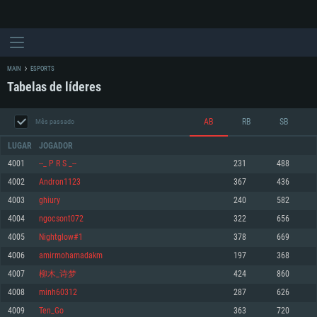
MAIN
ESPORTS
Tabelas de líderes
AB
RB
SB
Mês passado
LUGAR
JOGADOR
4001
--_ P R S _--
231
488
4002
Andron1123
367
436
REQUERIMENTOS DE SISTEMA
4003
ghiury
240
582
4004
ngocsont072
322
656
PC
MAC
4005
Nightglow#1
378
669
Linux
4006
amirmohamadakm
197
368
Mínimo
Mínimo
Mínimo
4007
柳木_诗梦
424
860
Sistema Operativo: Windows 10 (64 bit)
Sistema Operativo: Mac OS Big Sur 11.0 ou versão mais recente
Sistema Operativo: Distribuições mais modernas do Linux de 64bit
4008
minh60312
287
626
4009
Ten_Go
363
720
Processador: Dual-Core 2.2 GHz
Processador: Core i5 2.2GHz mínimo (Intel Xeon não suportado)
Processador: Dual-Core 2.4 GHz