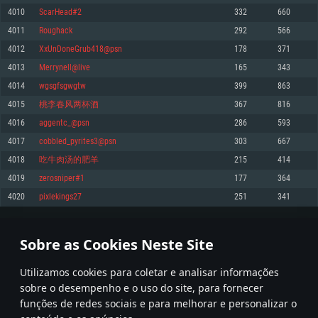
4010
ScarHead#2
332
660
Memória: 4GB
Memória: 6 GB
Memória: 4 GB
4011
Roughack
292
566
Placa Gráfica: Placa com DirectX 11: AMD Radeon 77XX / NVIDIA GeForce
Placa Gráfica: Intel Iris Pro 5200 (Mac), equivalentes AMD/Nvidia para Mac.
Placa Gráfica: NVIDIA 660 com os drivers mais recentes (não mais de 6
GTX 660. Resolução mínima suportada: 720p
Resolução mínima suportada: 720p com suporte Metal.
meses) / equivalentes AMD com os drivers mais recentes com suporte
4012
XxUnDoneGrub418@psn
178
371
Vulkan (não mais de 6 meses); Resolução mínima suportada: 720p.
Network: Internet de banda larga.
Network: Internet de banda larga.
4013
Merrynell@live
165
343
Network: Internet de banda larga.
Disco: 23,1 GB
Disco: 21,5 GB
4014
wgsgfsgwgtw
399
863
Disco: 21,5 GB
4015
桃李春风两杯酒
367
816
Recomendado
Recomendado
Recomendado
4016
aggentc_@psn
286
593
Sistema Operativo: Windows 10/11 (64 bit)
Sistema Operativo: Mac OS Big Sur 11.0 ou versão mais recente
Sistema Operativo: Ubuntu 20.04 64bit
4017
cobbled_pyrites3@psn
303
667
Processador: Intel Core i5, Ryzen 5 3600 ou superior
Processador: Core i7 (Intel Xeon não suportado)
4018
吃牛肉汤的肥羊
215
414
Processador: Intel Core i7
Memória: 16 GB ou mais
Memória: 8 GB
4019
zerosniper#1
177
364
Memória: 16 GB
Placa Gráfica: Placa com DirectX 11 ou superior; Nvidia GeForce 1060 ou
Placa Gráfica: Radeon Vega II ou superior com suporte Metal.
4020
pixlekings27
251
341
superior, Radeon RX 570 ou superior
Placa Gráfica: NVIDIA 1060 com os drivers mais recentes (não mais de 6
Network: Internet de banda larga.
meses) / equivalentes AMD (Radeon RX 570) com os drivers mais recentes
Network: Internet de banda larga.
(não mais de 6 meses) com suporte Vulkan.
Disco: 60,2 GB
200
201
202
301
Disco: 75,9 GB
Network: Internet de banda larga.
Sobre as Cookies Neste Site
Disco: 60,2 GB
* Tabela atualiza uma vez por dia
Utilizamos cookies para coletar e analisar informações
sobre o desempenho e o uso do site, para fornecer
funções de redes sociais e para melhorar e personalizar o