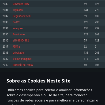
2030
Cowboys-Busy
59
125
Memória: 4GB
Memória: 6 GB
Memória: 4 GB
2031
Trymann
141
276
Placa Gráfica: Placa com DirectX 11: AMD Radeon 77XX / NVIDIA GeForce
Placa Gráfica: Intel Iris Pro 5200 (Mac), equivalentes AMD/Nvidia para Mac.
Placa Gráfica: NVIDIA 660 com os drivers mais recentes (não mais de 6
GTX 660. Resolução mínima suportada: 720p
Resolução mínima suportada: 720p com suporte Metal.
meses) / equivalentes AMD com os drivers mais recentes com suporte
2032
Legendary3500
69
139
Vulkan (não mais de 6 meses); Resolução mínima suportada: 720p.
Network: Internet de banda larga.
Network: Internet de banda larga.
2033
So1Vn
128
238
Network: Internet de banda larga.
Disco: 23,1 GB
Disco: 21,5 GB
2034
samiyaar
133
232
Disco: 21,5 GB
2035
Rusvinorez
128
263
Recomendado
Recomendado
Recomendado
2036
zl1039804392
75
128
Sistema Operativo: Windows 10/11 (64 bit)
Sistema Operativo: Mac OS Big Sur 11.0 ou versão mais recente
Sistema Operativo: Ubuntu 20.04 64bit
2037
瑾瑜a
62
91
Processador: Intel Core i5, Ryzen 5 3600 ou superior
Processador: Core i7 (Intel Xeon não suportado)
2038
advokatlol
133
263
Processador: Intel Core i7
Memória: 16 GB ou mais
Memória: 8 GB
2039
Volkov-Pak@psn
118
233
Memória: 16 GB
Placa Gráfica: Placa com DirectX 11 ou superior; Nvidia GeForce 1060 ou
Placa Gráfica: Radeon Vega II ou superior com suporte Metal.
2040
Палкой_по_горбу
60
107
superior, Radeon RX 570 ou superior
Placa Gráfica: NVIDIA 1060 com os drivers mais recentes (não mais de 6
Network: Internet de banda larga.
meses) / equivalentes AMD (Radeon RX 570) com os drivers mais recentes
Network: Internet de banda larga.
(não mais de 6 meses) com suporte Vulkan.
Disco: 60,2 GB
101
102
103
202
Disco: 75,9 GB
Network: Internet de banda larga.
Sobre as Cookies Neste Site
Disco: 60,2 GB
* Tabela atualiza uma vez por dia
Utilizamos cookies para coletar e analisar informações
sobre o desempenho e o uso do site, para fornecer
funções de redes sociais e para melhorar e personalizar o