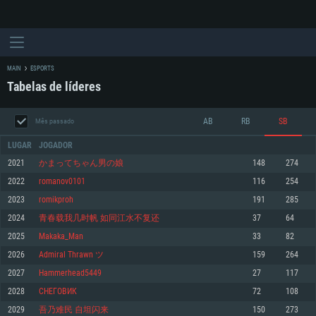
MAIN
ESPORTS
Tabelas de líderes
AB
RB
SB
Mês passado
LUGAR
JOGADOR
2021
かまってちゃん男の娘
148
274
2022
romanov0101
116
254
REQUERIMENTOS DE SISTEMA
2023
romikproh
191
285
2024
青春载我几时帆 如同江水不复还
37
64
PC
MAC
2025
Makaka_Man
33
82
Linux
2026
Admiral Thrawn ツ
159
264
Mínimo
Mínimo
Mínimo
2027
Hammerhead5449
27
117
Sistema Operativo: Windows 10 (64 bit)
Sistema Operativo: Mac OS Big Sur 11.0 ou versão mais recente
Sistema Operativo: Distribuições mais modernas do Linux de 64bit
2028
СНЕГОВИК
72
108
2029
吾乃难民 自坦闪来
150
273
Processador: Dual-Core 2.2 GHz
Processador: Core i5 2.2GHz mínimo (Intel Xeon não suportado)
Processador: Dual-Core 2.4 GHz