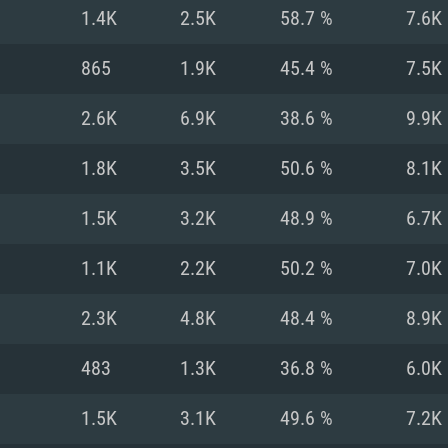
1.4K
2.5K
58.7 %
7.6K
Recomendad
Recomendad
Recomendad
865
1.9K
45.4 %
7.5K
2.6K
6.9K
38.6 %
9.9K
64 bit)
ur 11.0 ou versão
es mais modernas
Sistema Operativo
Sistema Operativo
Sistema Operativo
mais recente
1.8K
3.5K
50.6 %
8.1K
Processador: Intel
Processador: Intel
nimo (Intel Xeon
superior
Processador: Core
1.5K
3.2K
48.9 %
6.7K
Memória: 16 GB
1.1K
2.2K
50.2 %
7.0K
Memória: 16 GB o
Memória: 8 GB
tX 11: AMD Radeon
Placa Gráfica: NV
2.3K
4.8K
48.4 %
8.9K
. Resolução
s drivers mais
Placa Gráfica: Pla
Placa Gráfica: Ra
recentes (não mai
 (Mac),
/ equivalentes
Nvidia GeForce 10
suporte Metal.
AMD (Radeon RX 5
483
1.3K
36.8 %
6.0K
Mac. Resolução
tes com suporte
ou superior
recentes (não ma
.
Network: Internet 
porte Metal.
Resolução mínima
Vulkan.
1.5K
3.1K
49.6 %
7.2K
Network: Internet 