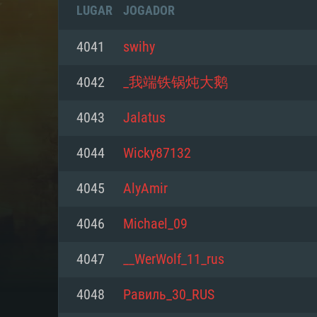
LUGAR
JOGADOR
4041
swihy
4042
_我端铁锅炖大鹅
4043
Jalatus
4044
Wicky87132
4045
AlyAmir
4046
Michael_09
REQUE
4047
__WerWolf_11_rus
4048
Равиль_30_RUS
PC