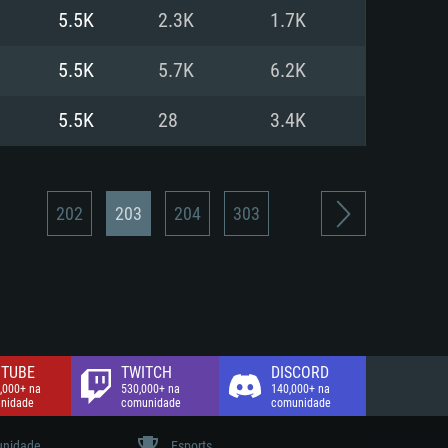
5.5K
2.3K
1.7K
de banda larga.
5.5K
5.7K
6.2K
5.5K
28
3.4K
202
203
204
303
TUBE
TWITCH
DISCORD
,000+ na
530,000+ na
140,000+ na
nidade
comunidade
comunidade
nidade
Esports