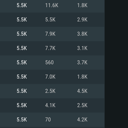
5.5K
11.6K
1.8K
o
o
o
5.5K
5.5K
2.9K
5.5K
7.9K
3.8K
: Windows 10/11 (64 bit)
: Mac OS Big Sur 11.0 ou versão
: Ubuntu 20.04 64bit
5.5K
7.7K
3.1K
 Core i5, Ryzen 5 3600 ou
 Core i7
 i7 (Intel Xeon não suportado)
5.5K
560
3.7K
5.5K
7.0K
1.8K
u mais
IDIA 1060 com os drivers mais
5.5K
2.5K
4.5K
ca com DirectX 11 ou superior;
deon Vega II ou superior com
s de 6 meses) / equivalentes
60 ou superior, Radeon RX 570
70) com os drivers mais
5.5K
4.1K
2.5K
is de 6 meses) com suporte
de banda larga.
5.5K
70
4.2K
de banda larga.