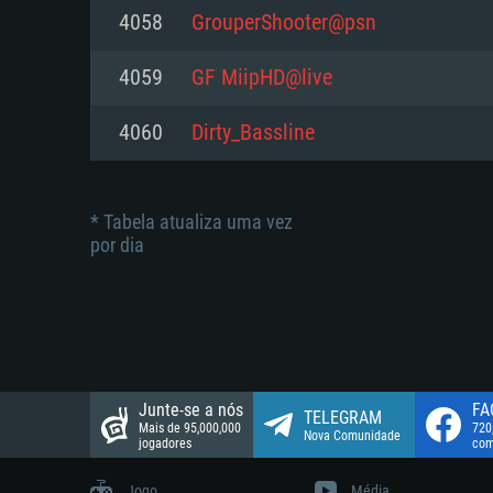
suportada: 720p.
Disco: 23,1 GB
4058
GrouperShooter@psn
Network: Internet de banda larga
Network: Internet de banda larga
4059
GF MiipHD@live
Disco: 21,5 GB
Disco: 21,5 GB
4060
Dirty_Bassline
* Tabela atualiza uma vez
por dia
Junte-se a nós
FA
TELEGRAM
Mais de 95,000,000
720
Nova Comunidade
jogadores
com
Jogo
Média