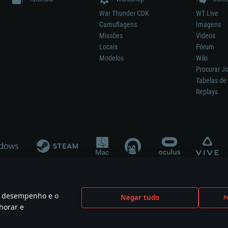
War Thunder CDK
WT Live
Camuflagens
Imagens
Missões
Videos
Locais
Fórum
Modelos
Wiki
Procurar J
Tabelas de 
Replays
 o desempenho e o
Negar tudo
P
ão significa participação no desenvolvimento, patrocínio ou aval do respetivo co
horar e
mes are the property of their respective owners.
Política de Privacidade