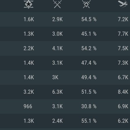
1.6K
2.9K
54.5 %
7.2K
1.3K
3.0K
45.1 %
7.7K
2.2K
4.1K
54.2 %
7.5K
1.4K
3.1K
47.4 %
7.3K
1.4K
3K
49.4 %
6.7K
3.2K
6.3K
51.5 %
8.4K
RIMENTOS DE S
966
3.1K
30.8 %
6.9K
1.3K
2.4K
55.1 %
6.2K
MAC