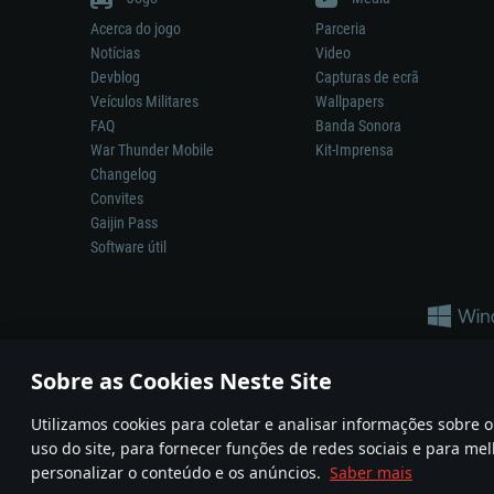
Acerca do jogo
Parceria
Notícias
Video
Devblog
Capturas de ecrã
Veículos Militares
Wallpapers
FAQ
Banda Sonora
War Thunder Mobile
Kit-Imprensa
Changelog
Convites
Gaijin Pass
Software útil
Sobre as Cookies Neste Site
Utilizamos cookies para coletar e analisar informações sobre
A reprodução de qualquer sistema de armas ou veículo neste jogo n
uso do site, para fornecer funções de redes sociais e para mel
© 2011—2026 Gaijin Games Kft. All trademarks, logos and brand na
personalizar o conteúdo e os anúncios.
Saber mais
Termos e condições
Termos de Serviço