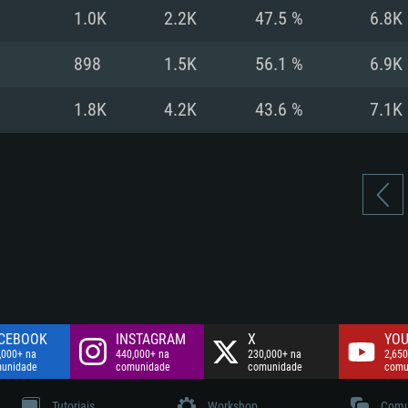
Disco: 60,2 GB
1.0K
2.2K
47.5 %
6.8K
.
Network: Internet 
Disco: 75,9 GB
.
898
1.5K
56.1 %
6.9K
Disco: 60,2 GB
1.8K
4.2K
43.6 %
7.1K
CEBOOK
INSTAGRAM
X
YOU
,000+ na
440,000+ na
230,000+ na
2,650
unidade
comunidade
comunidade
comu
Tutoriais
Workshop
Comu