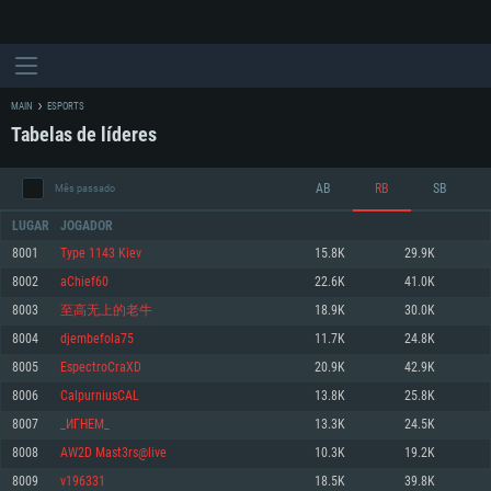
MAIN
ESPORTS
Tabelas de líderes
AB
RB
SB
Mês passado
LUGAR
JOGADOR
8001
Type 1143 Kiev
15.8K
29.9K
8002
aChief60
22.6K
41.0K
REQUERIMENTOS DE SISTEMA
8003
至高无上的老牛
18.9K
30.0K
8004
djembefola75
11.7K
24.8K
PC
MAC
8005
EspectroCraXD
20.9K
42.9K
Linux
8006
CalpurniusCAL
13.8K
25.8K
Mínimo
Mínimo
Mínimo
8007
_ИГНЕМ_
13.3K
24.5K
Sistema Operativo: Windows 10 (64 bit)
Sistema Operativo: Mac OS Big Sur 11.0 ou versão mais recente
Sistema Operativo: Distribuições mais modernas do Linux de 64bit
8008
AW2D Mast3rs@live
10.3K
19.2K
8009
v196331
18.5K
39.8K
Processador: Dual-Core 2.2 GHz
Processador: Core i5 2.2GHz mínimo (Intel Xeon não suportado)
Processador: Dual-Core 2.4 GHz