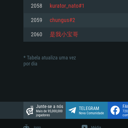
suportada: 720p.
Disco: 23,1 GB
2058
kurator_nato#1
Network: Internet de banda larga
Network: Internet de banda larga
2059
chungus#2
Disco: 21,5 GB
Disco: 21,5 GB
2060
是我小宝哥
* Tabela atualiza uma vez
por dia
Junte-se a nós
FA
TELEGRAM
Mais de 95,000,000
720
Nova Comunidade
jogadores
com
Jogo
Média