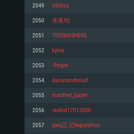
2049
V0rtius
Mínimo
Mínimo
Mínimo
2050
未夜铠
2051
TIOSWASHERE
Sistema Operativo: Windows 10 (
Sistema Operativo: Mac OS Big S
Sistema Operativo: Distribuiçõ
mais recente
do Linux de 64bit
2052
kyloe
Processador: Dual-Core 2.2 GHz
Processador: Core i5 2.2GHz mí
Processador: Dual-Core 2.4 GHz
2053
-Peiper -
Memória: 4GB
não suportado)
2054
dariusandreialt
Memória: 4 GB
Placa Gráfica: Placa com Direc
Memória: 6 GB
2055
manfred_bader
77XX / NVIDIA GeForce GTX 660
Placa Gráfica: NVIDIA 660 com o
mínima suportada: 720p
Placa Gráfica: Intel Iris Pro 5200
recentes (não mais de 6 meses) 
2056
rashid17012000
equivalentes AMD/Nvidia para 
AMD com os drivers mais recen
Network: Internet de banda larga
mínima suportada: 720p com su
Vulkan (não mais de 6 meses); 
2057
qwq正义Reputation