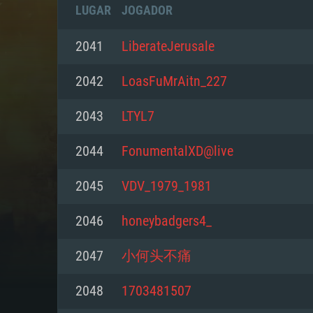
LUGAR
JOGADOR
2041
LiberateJerusale
2042
LoasFuMrAitn_227
2043
LTYL7
2044
FonumentalXD@live
2045
VDV_1979_1981
2046
honeybadgers4_
REQUE
2047
小何头不痛
2048
1703481507
PC