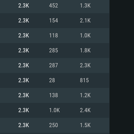
2.3K
452
1.3K
o
o
o
2.3K
154
2.1K
2.3K
118
1.0K
: Windows 10/11 (64 bit)
: Mac OS Big Sur 11.0 ou versão
: Ubuntu 20.04 64bit
2.3K
285
1.8K
 Core i5, Ryzen 5 3600 ou
 Core i7
 i7 (Intel Xeon não suportado)
2.3K
287
2.3K
2.3K
28
815
u mais
IDIA 1060 com os drivers mais
2.3K
138
1.2K
ca com DirectX 11 ou superior;
deon Vega II ou superior com
s de 6 meses) / equivalentes
60 ou superior, Radeon RX 570
70) com os drivers mais
2.3K
1.0K
2.4K
is de 6 meses) com suporte
de banda larga.
2.3K
250
1.5K
de banda larga.