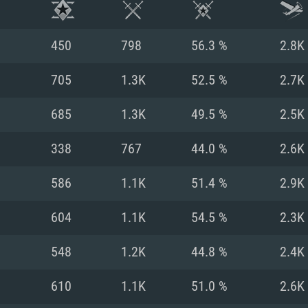
450
798
56.3 %
2.8K
705
1.3K
52.5 %
2.7K
685
1.3K
49.5 %
2.5K
338
767
44.0 %
2.6K
586
1.1K
51.4 %
2.9K
604
1.1K
54.5 %
2.3K
RIMENTOS DE S
548
1.2K
44.8 %
2.4K
610
1.1K
51.0 %
2.6K
MAC