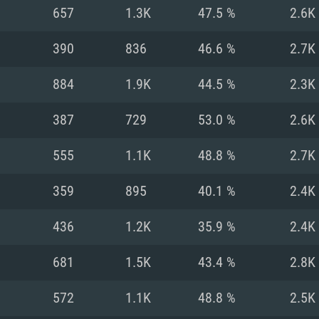
657
1.3K
47.5 %
2.6K
Recomendad
Recomendad
Recomendad
390
836
46.6 %
2.7K
884
1.9K
44.5 %
2.3K
64 bit)
ur 11.0 ou versão
es mais modernas
Sistema Operativo
Sistema Operativo
Sistema Operativo
mais recente
387
729
53.0 %
2.6K
Processador: Intel
Processador: Intel
nimo (Intel Xeon
superior
Processador: Core
555
1.1K
48.8 %
2.7K
Memória: 16 GB
359
895
40.1 %
2.4K
Memória: 16 GB o
Memória: 8 GB
tX 11: AMD Radeon
Placa Gráfica: NV
436
1.2K
35.9 %
2.4K
. Resolução
s drivers mais
Placa Gráfica: Pla
Placa Gráfica: Ra
recentes (não mai
 (Mac),
/ equivalentes
Nvidia GeForce 10
suporte Metal.
AMD (Radeon RX 5
681
1.5K
43.4 %
2.8K
Mac. Resolução
tes com suporte
ou superior
recentes (não ma
.
Network: Internet 
porte Metal.
Resolução mínima
Vulkan.
572
1.1K
48.8 %
2.5K
Network: Internet 