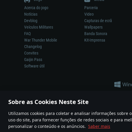
Acerca do jogo
Parceria
Notícias
Video
Devblog
Capturas de ecrã
Veículos Militares
Wallpapers
FAQ
Banda Sonora
War Thunder Mobile
Kit-Imprensa
Changelog
Convites
Gaijin Pass
Software útil
Sobre as Cookies Neste Site
Utilizamos cookies para coletar e analisar informações sobre
A reprodução de qualquer sistema de armas ou veículo neste jogo n
uso do site, para fornecer funções de redes sociais e para mel
© 2011—2026 Gaijin Games Kft. All trademarks, logos and brand na
personalizar o conteúdo e os anúncios.
Saber mais
Termos e condições
Termos de Serviço