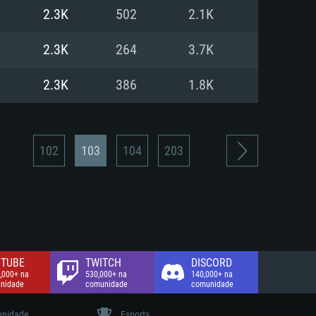
2.3K
502
2.1K
de banda larga.
2.3K
264
3.7K
2.3K
386
1.8K
102
103
104
203
TUBE
TWITCH
DISCORD
,000+ na
530,000+ na
140,000+ na
nidade
comunidade
comunidade
nidade
Esports