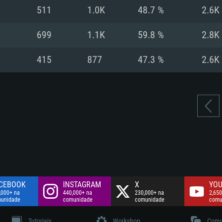
Disco: 60,2 GB
511
1.0K
48.7 %
2.6K
.
Network: Internet 
Disco: 75,9 GB
.
699
1.1K
59.8 %
2.8K
Disco: 60,2 GB
415
877
47.3 %
2.6K
CEBOOK
INSTAGRAM
X
YOU
,000+ na
440,000+ na
230,000+ na
2,650
unidade
comunidade
comunidade
comu
Tutoriais
Workshop
Comu