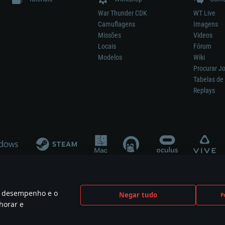
War Thunder CDK
WT Live
Camuflagens
Imagens
Missões
Videos
Locais
Fórum
Modelos
Wiki
Procurar J
Tabelas de 
Replays
 o desempenho e o
Negar tudo
P
ão significa participação no desenvolvimento, patrocínio ou aval do respetivo co
horar e
mes are the property of their respective owners.
Política de Privacidade