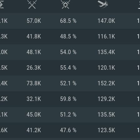
.1K
57.0K
68.5 %
147.0K
1
.3K
41.8K
48.5 %
116.1K
1
.0K
48.1K
54.0 %
135.4K
1
.5K
26.3K
55.4 %
120.1K
1
.4K
73.8K
52.1 %
152.2K
1
.2K
32.1K
59.8 %
129.2K
1
RIMENTOS DE S
.1K
45.0K
51.2 %
135.5K
1
.6K
41.2K
47.6 %
123.5K
1
MAC