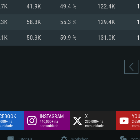
Disco: 60,2 GB
.7K
41.9K
49.4 %
122.4K
1
.
Network: Internet 
Disco: 75,9 GB
.
.3K
58.3K
55.3 %
129.4K
1
Disco: 60,2 GB
.1K
50.3K
59.9 %
131.0K
1
CEBOOK
INSTAGRAM
X
YOU
,000+ na
440,000+ na
230,000+ na
2,650
unidade
comunidade
comunidade
comu
Tutoriais
Workshop
Comu