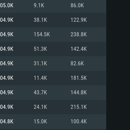
05.0K
9.1K
86.0K
o
o
o
04.9K
38.1K
122.9K
04.9K
154.5K
238.8K
: Windows 10/11 (64 bit)
: Mac OS Big Sur 11.0 ou versão
: Ubuntu 20.04 64bit
04.9K
51.3K
142.4K
 Core i5, Ryzen 5 3600 ou
 Core i7
 i7 (Intel Xeon não suportado)
04.9K
31.1K
82.6K
04.9K
11.4K
181.5K
u mais
IDIA 1060 com os drivers mais
04.9K
43.7K
144.8K
ca com DirectX 11 ou superior;
deon Vega II ou superior com
s de 6 meses) / equivalentes
60 ou superior, Radeon RX 570
70) com os drivers mais
04.9K
24.1K
215.1K
is de 6 meses) com suporte
de banda larga.
04.8K
15.0K
100.4K
de banda larga.