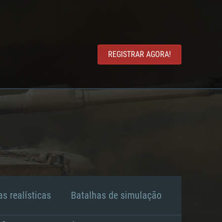
REGISTRAR AGORA!
s realísticas
Batalhas de simulação