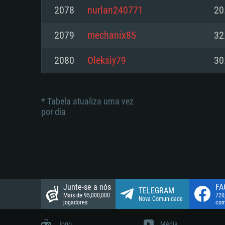
suportada: 720p.
Disco: 23,1 GB
2078
nurlan240771
20
Network: Internet de banda larga
Network: Internet de banda larga
2079
mechanix85
32
Disco: 21,5 GB
Disco: 21,5 GB
2080
Oleksiy79
30
* Tabela atualiza uma vez
por dia
Junte-se a nós
FA
TELEGRAM
Mais de 95,000,000
720
Nova Comunidade
jogadores
com
Jogo
Média