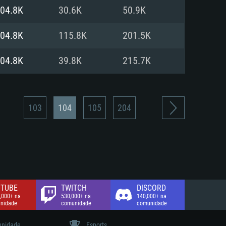
04.8K
30.6K
50.9K
de banda larga.
04.8K
115.8K
201.5K
04.8K
39.8K
215.7K
103
104
105
204
TUBE
TWITCH
DISCORD
,000+ na
530,000+ na
140,000+ na
nidade
comunidade
comunidade
nidade
Esports