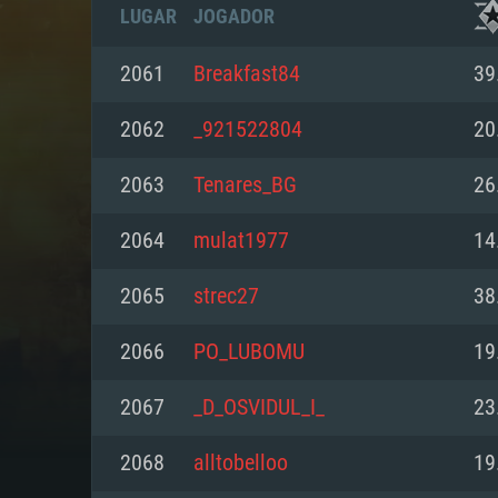
LUGAR
JOGADOR
2061
Breakfast84
39
2062
_921522804
20
2063
Tenares_BG
26
2064
mulat1977
14
2065
strec27
38
2066
PO_LUBOMU
19
REQUE
2067
_D_OSVIDUL_I_
23
2068
alltobelloo
19
PC