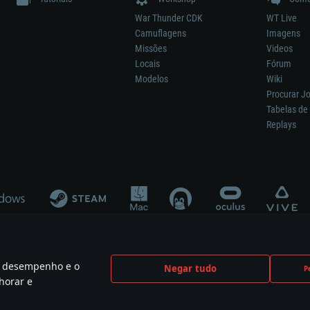
War Thunder CDK
WT Live
Camuflagens
Imagens
Missões
Videos
Locais
Fórum
Modelos
Wiki
Procurar J
Tabelas de 
Replays
 o desempenho e o
Negar tudo
P
ão significa participação no desenvolvimento, patrocínio ou aval do respetivo co
horar e
mes are the property of their respective owners.
Política de Privacidade