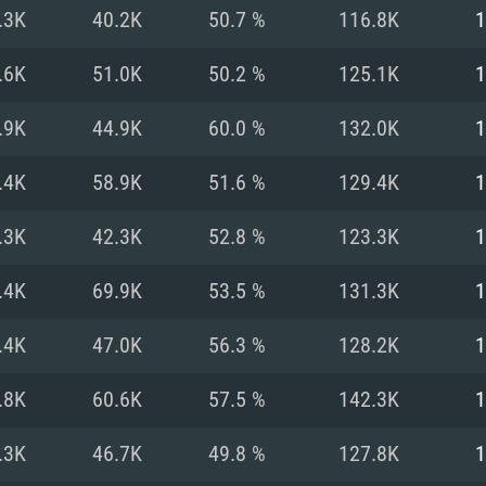
.3K
40.2K
50.7 %
116.8K
1
Recomendad
Recomendad
Recomendad
.6K
51.0K
50.2 %
125.1K
1
.9K
44.9K
60.0 %
132.0K
1
64 bit)
ur 11.0 ou versão
es mais modernas
Sistema Operativo
Sistema Operativo
Sistema Operativo
mais recente
.4K
58.9K
51.6 %
129.4K
1
Processador: Intel
Processador: Intel
nimo (Intel Xeon
superior
Processador: Core
.3K
42.3K
52.8 %
123.3K
1
Memória: 16 GB
.4K
69.9K
53.5 %
131.3K
1
Memória: 16 GB o
Memória: 8 GB
tX 11: AMD Radeon
Placa Gráfica: NV
.4K
47.0K
56.3 %
128.2K
1
. Resolução
s drivers mais
Placa Gráfica: Pla
Placa Gráfica: Ra
recentes (não mai
 (Mac),
/ equivalentes
Nvidia GeForce 10
suporte Metal.
AMD (Radeon RX 5
.8K
60.6K
57.5 %
142.3K
1
Mac. Resolução
tes com suporte
ou superior
recentes (não ma
.
Network: Internet 
porte Metal.
Resolução mínima
Vulkan.
.3K
46.7K
49.8 %
127.8K
1
Network: Internet 