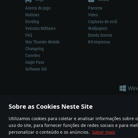
Acerca do jogo
Parceria
Notícias
Video
Devblog
Capturas de ecrã
Veículos Militares
Wallpapers
FAQ
Banda Sonora
War Thunder Mobile
Kit-Imprensa
Changelog
Convites
Gaijin Pass
Software útil
Sobre as Cookies Neste Site
Utilizamos cookies para coletar e analisar informações sobre
A reprodução de qualquer sistema de armas ou veículo neste jogo n
uso do site, para fornecer funções de redes sociais e para mel
© 2011—2026 Gaijin Games Kft. All trademarks, logos and brand na
personalizar o conteúdo e os anúncios.
Saber mais
Termos e condições
Termos de Serviço