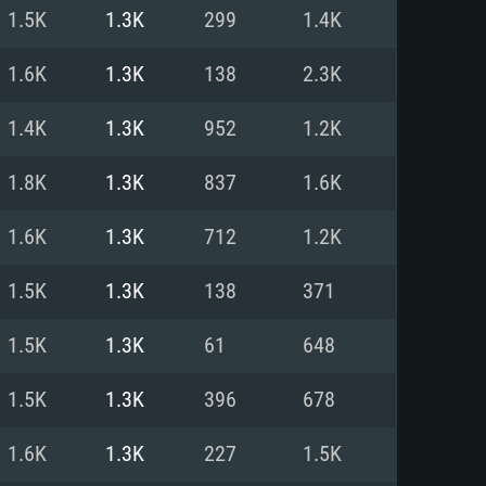
1.5K
1.3K
299
1.4K
o
o
o
1.6K
1.3K
138
2.3K
1.4K
1.3K
952
1.2K
: Windows 10/11 (64 bit)
: Mac OS Big Sur 11.0 ou versão
: Ubuntu 20.04 64bit
1.8K
1.3K
837
1.6K
 Core i5, Ryzen 5 3600 ou
 Core i7
 i7 (Intel Xeon não suportado)
1.6K
1.3K
712
1.2K
1.5K
1.3K
138
371
u mais
IDIA 1060 com os drivers mais
1.5K
1.3K
61
648
ca com DirectX 11 ou superior;
deon Vega II ou superior com
s de 6 meses) / equivalentes
60 ou superior, Radeon RX 570
70) com os drivers mais
1.5K
1.3K
396
678
is de 6 meses) com suporte
de banda larga.
1.6K
1.3K
227
1.5K
de banda larga.