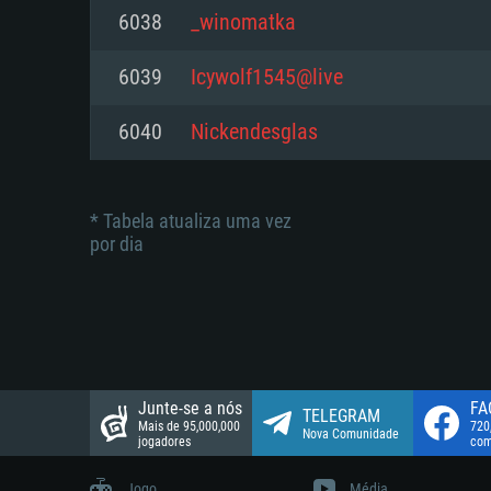
suportada: 720p.
Disco: 23,1 GB
6038
_winomatka
Network: Internet de banda larga
Network: Internet de banda larga
6039
Icywolf1545@live
Disco: 21,5 GB
Disco: 21,5 GB
6040
Nickendesglas
* Tabela atualiza uma vez
por dia
Junte-se a nós
FA
TELEGRAM
Mais de 95,000,000
720
Nova Comunidade
jogadores
com
Jogo
Média