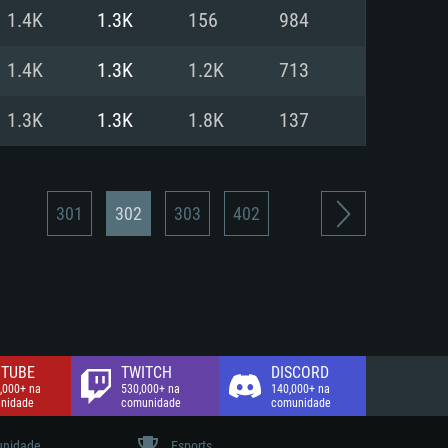
1.4K
1.3K
156
984
de banda larga.
1.4K
1.3K
1.2K
713
1.3K
1.3K
1.8K
137
301
302
303
402
TUBE
TWITCH
DISCORD
,000+ na
530,000+ na
140,000+ na
nidade
comunidade
comunidade
nidade
Esports