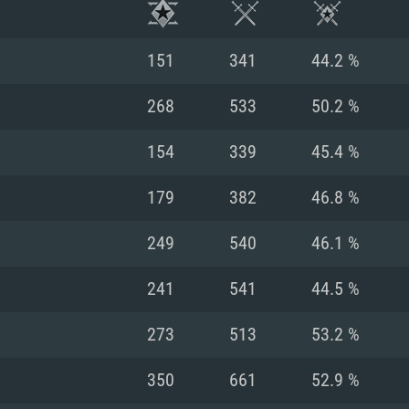
151
341
44.2 %
268
533
50.2 %
154
339
45.4 %
179
382
46.8 %
249
540
46.1 %
241
541
44.5 %
RIMENTOS DE S
273
513
53.2 %
350
661
52.9 %
MAC