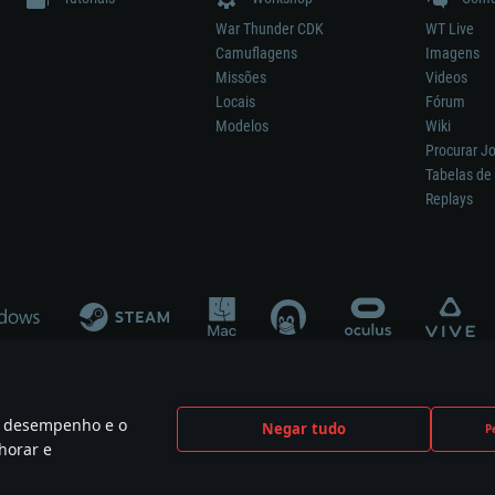
War Thunder CDK
WT Live
Camuflagens
Imagens
Missões
Videos
Locais
Fórum
Modelos
Wiki
Procurar J
Tabelas de 
Replays
 o desempenho e o
Negar tudo
P
ão significa participação no desenvolvimento, patrocínio ou aval do respetivo co
horar e
mes are the property of their respective owners.
Política de Privacidade