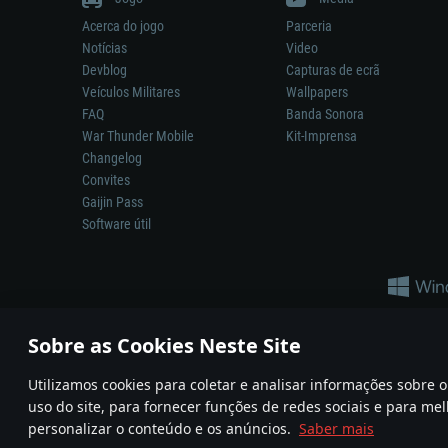
Acerca do jogo
Parceria
Notícias
Video
Devblog
Capturas de ecrã
Veículos Militares
Wallpapers
FAQ
Banda Sonora
War Thunder Mobile
Kit-Imprensa
Changelog
Convites
Gaijin Pass
Software útil
Sobre as Cookies Neste Site
Utilizamos cookies para coletar e analisar informações sobre
A reprodução de qualquer sistema de armas ou veículo neste jogo n
uso do site, para fornecer funções de redes sociais e para mel
© 2011—2026 Gaijin Games Kft. All trademarks, logos and brand na
personalizar o conteúdo e os anúncios.
Saber mais
Termos e condições
Termos de Serviço