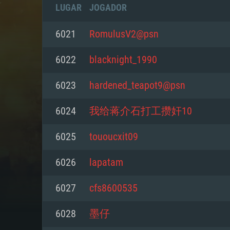
LUGAR
JOGADOR
6021
RomulusV2@psn
6022
blacknight_1990
6023
hardened_teapot9@psn
6024
我给蒋介石打工攒奸10
6025
tououcxit09
6026
lapatam
REQUE
6027
cfs8600535
6028
墨仔
PC