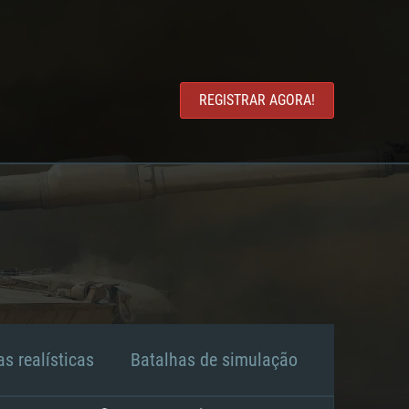
REGISTRAR AGORA!
s realísticas
Batalhas de simulação