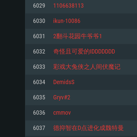
6029
1106638113
Mínimo
Mínimo
Mínimo
6030
ikun-10086
6031
2翻斗花园牛爷爷1
Sistema Operativo: Windows 10 (
Sistema Operativo: Mac OS Big S
Sistema Operativo: Distribuiçõ
mais recente
do Linux de 64bit
6032
奇怪且可爱的IDDDDDDD
Processador: Dual-Core 2.2 GHz
Processador: Core i5 2.2GHz mí
Processador: Dual-Core 2.4 GHz
6033
彩戏大兔侠之人间伏魔记
Memória: 4GB
não suportado)
6034
DemidsS
Memória: 4 GB
Placa Gráfica: Placa com Direc
Memória: 6 GB
6035
Gryv#2
77XX / NVIDIA GeForce GTX 660
Placa Gráfica: NVIDIA 660 com o
mínima suportada: 720p
Placa Gráfica: Intel Iris Pro 5200
recentes (não mais de 6 meses) 
6036
cmmov
equivalentes AMD/Nvidia para 
AMD com os drivers mais recen
Network: Internet de banda larga
mínima suportada: 720p com su
Vulkan (não mais de 6 meses); 
6037
德抑智在D点进化成魏特曼