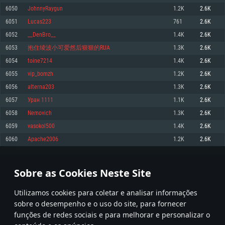
6050
JohnnyRaygun
1.2K
2.6K
Memória: 4GB
Memória: 6 GB
Memória: 4 GB
6051
Lucas223
761
2.6K
Placa Gráfica: Placa com DirectX 11: AMD Radeon 77XX / NVIDIA GeForce
Placa Gráfica: Intel Iris Pro 5200 (Mac), equivalentes AMD/Nvidia para Mac.
Placa Gráfica: NVIDIA 660 com os drivers mais recentes (não mais de 6
GTX 660. Resolução mínima suportada: 720p
Resolução mínima suportada: 720p com suporte Metal.
meses) / equivalentes AMD com os drivers mais recentes com suporte
6052
__DenBro__
1.4K
2.6K
Vulkan (não mais de 6 meses); Resolução mínima suportada: 720p.
Network: Internet de banda larga.
Network: Internet de banda larga.
6053
抱住绫波小可爱然后狠狠的RUA
1.3K
2.6K
Network: Internet de banda larga.
Disco: 23,1 GB
Disco: 21,5 GB
6054
toine7214
1.4K
2.6K
Disco: 21,5 GB
6055
vip_bomzh
1.2K
2.6K
Recomendado
Recomendado
Recomendado
6056
alterna203
1.3K
2.6K
Sistema Operativo: Windows 10/11 (64 bit)
Sistema Operativo: Mac OS Big Sur 11.0 ou versão mais recente
Sistema Operativo: Ubuntu 20.04 64bit
6057
Уран 1111
1.1K
2.6K
Processador: Intel Core i5, Ryzen 5 3600 ou superior
Processador: Core i7 (Intel Xeon não suportado)
6058
Nemovich
1.3K
2.6K
Processador: Intel Core i7
Memória: 16 GB ou mais
Memória: 8 GB
6059
vasokol500
1.4K
2.6K
Memória: 16 GB
Placa Gráfica: Placa com DirectX 11 ou superior; Nvidia GeForce 1060 ou
Placa Gráfica: Radeon Vega II ou superior com suporte Metal.
6060
Apache2006
1.2K
2.6K
superior, Radeon RX 570 ou superior
Placa Gráfica: NVIDIA 1060 com os drivers mais recentes (não mais de 6
Network: Internet de banda larga.
meses) / equivalentes AMD (Radeon RX 570) com os drivers mais recentes
Network: Internet de banda larga.
(não mais de 6 meses) com suporte Vulkan.
Disco: 60,2 GB
302
303
304
403
Disco: 75,9 GB
Network: Internet de banda larga.
Sobre as Cookies Neste Site
Disco: 60,2 GB
* Tabela atualiza uma vez por dia
Utilizamos cookies para coletar e analisar informações
sobre o desempenho e o uso do site, para fornecer
funções de redes sociais e para melhorar e personalizar o