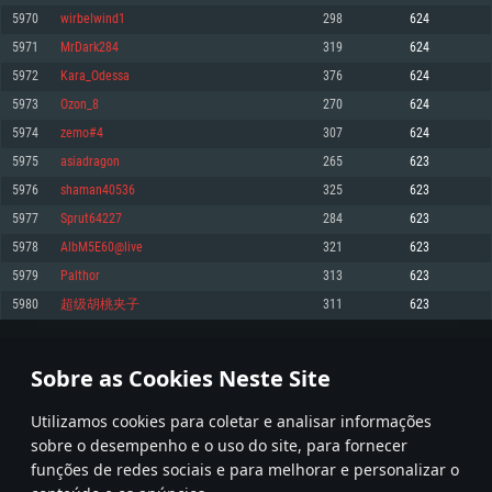
5970
wirbelwind1
298
624
Memória: 4GB
Memória: 6 GB
Memória: 4 GB
5971
MrDark284
319
624
Placa Gráfica: Placa com DirectX 11: AMD Radeon 77XX / NVIDIA GeForce
Placa Gráfica: Intel Iris Pro 5200 (Mac), equivalentes AMD/Nvidia para Mac.
Placa Gráfica: NVIDIA 660 com os drivers mais recentes (não mais de 6
GTX 660. Resolução mínima suportada: 720p
Resolução mínima suportada: 720p com suporte Metal.
meses) / equivalentes AMD com os drivers mais recentes com suporte
5972
Kara_Odessa
376
624
Vulkan (não mais de 6 meses); Resolução mínima suportada: 720p.
Network: Internet de banda larga.
Network: Internet de banda larga.
5973
Ozon_8
270
624
Network: Internet de banda larga.
Disco: 23,1 GB
Disco: 21,5 GB
5974
zemo#4
307
624
Disco: 21,5 GB
5975
asiadragon
265
623
Recomendado
Recomendado
Recomendado
5976
shaman40536
325
623
Sistema Operativo: Windows 10/11 (64 bit)
Sistema Operativo: Mac OS Big Sur 11.0 ou versão mais recente
Sistema Operativo: Ubuntu 20.04 64bit
5977
Sprut64227
284
623
Processador: Intel Core i5, Ryzen 5 3600 ou superior
Processador: Core i7 (Intel Xeon não suportado)
5978
AlbM5E60@live
321
623
Processador: Intel Core i7
Memória: 16 GB ou mais
Memória: 8 GB
5979
Palthor
313
623
Memória: 16 GB
Placa Gráfica: Placa com DirectX 11 ou superior; Nvidia GeForce 1060 ou
Placa Gráfica: Radeon Vega II ou superior com suporte Metal.
5980
超级胡桃夹子
311
623
superior, Radeon RX 570 ou superior
Placa Gráfica: NVIDIA 1060 com os drivers mais recentes (não mais de 6
Network: Internet de banda larga.
meses) / equivalentes AMD (Radeon RX 570) com os drivers mais recentes
Network: Internet de banda larga.
(não mais de 6 meses) com suporte Vulkan.
Disco: 60,2 GB
298
299
300
399
Disco: 75,9 GB
Network: Internet de banda larga.
Sobre as Cookies Neste Site
Disco: 60,2 GB
* Tabela atualiza uma vez por dia
Utilizamos cookies para coletar e analisar informações
sobre o desempenho e o uso do site, para fornecer
funções de redes sociais e para melhorar e personalizar o