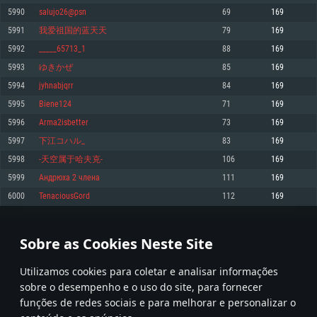
5990
salujo26@psn
69
169
Memória: 4GB
Memória: 6 GB
Memória: 4 GB
5991
我爱祖国的蓝天天
79
169
Placa Gráfica: Placa com DirectX 11: AMD Radeon 77XX / NVIDIA GeForce
Placa Gráfica: Intel Iris Pro 5200 (Mac), equivalentes AMD/Nvidia para Mac.
Placa Gráfica: NVIDIA 660 com os drivers mais recentes (não mais de 6
GTX 660. Resolução mínima suportada: 720p
Resolução mínima suportada: 720p com suporte Metal.
meses) / equivalentes AMD com os drivers mais recentes com suporte
5992
_____65713_1
88
169
Vulkan (não mais de 6 meses); Resolução mínima suportada: 720p.
Network: Internet de banda larga.
Network: Internet de banda larga.
5993
ゆきかぜ
85
169
Network: Internet de banda larga.
Disco: 23,1 GB
Disco: 21,5 GB
5994
jyhnabjqrr
84
169
Disco: 21,5 GB
5995
Biene124
71
169
Recomendado
Recomendado
Recomendado
5996
Arma2isbetter
73
169
Sistema Operativo: Windows 10/11 (64 bit)
Sistema Operativo: Mac OS Big Sur 11.0 ou versão mais recente
Sistema Operativo: Ubuntu 20.04 64bit
5997
下江コハル_
83
169
Processador: Intel Core i5, Ryzen 5 3600 ou superior
Processador: Core i7 (Intel Xeon não suportado)
5998
-天空属于哈夫克-
106
169
Processador: Intel Core i7
Memória: 16 GB ou mais
Memória: 8 GB
5999
Андрюха 2 члена
111
169
Memória: 16 GB
Placa Gráfica: Placa com DirectX 11 ou superior; Nvidia GeForce 1060 ou
Placa Gráfica: Radeon Vega II ou superior com suporte Metal.
6000
TenaciousGord
112
169
superior, Radeon RX 570 ou superior
Placa Gráfica: NVIDIA 1060 com os drivers mais recentes (não mais de 6
Network: Internet de banda larga.
meses) / equivalentes AMD (Radeon RX 570) com os drivers mais recentes
Network: Internet de banda larga.
(não mais de 6 meses) com suporte Vulkan.
Disco: 60,2 GB
299
300
301
400
Disco: 75,9 GB
Network: Internet de banda larga.
Sobre as Cookies Neste Site
Disco: 60,2 GB
* Tabela atualiza uma vez por dia
Utilizamos cookies para coletar e analisar informações
sobre o desempenho e o uso do site, para fornecer
funções de redes sociais e para melhorar e personalizar o