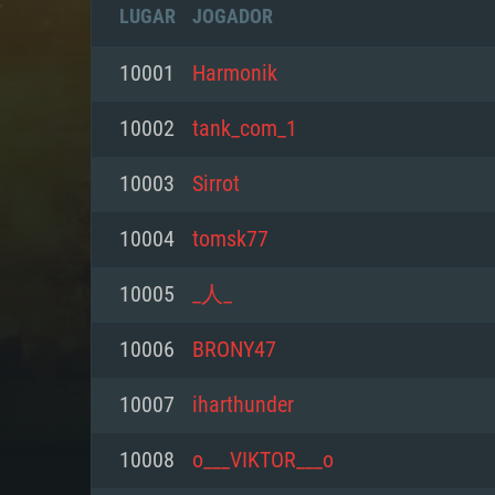
LUGAR
JOGADOR
10001
Harmonik
10002
tank_com_1
10003
Sirrot
10004
tomsk77
10005
_人_
10006
BRONY47
REQUE
10007
iharthunder
10008
o___VIKTOR___o
PC