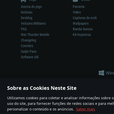
Acerca do jogo
Parceria
Notícias
Video
Devblog
Capturas de ecrã
Veículos Militares
Wallpapers
FAQ
Banda Sonora
War Thunder Mobile
Kit-Imprensa
Changelog
Convites
Gaijin Pass
Software útil
Sobre as Cookies Neste Site
Utilizamos cookies para coletar e analisar informações sobre
A reprodução de qualquer sistema de armas ou veículo neste jogo n
uso do site, para fornecer funções de redes sociais e para mel
© 2011—2026 Gaijin Games Kft. All trademarks, logos and brand na
personalizar o conteúdo e os anúncios.
Saber mais
Termos e condições
Termos de Serviço