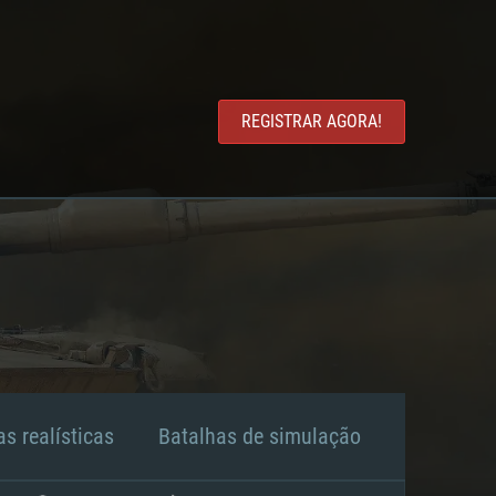
REGISTRAR AGORA!
s realísticas
Batalhas de simulação