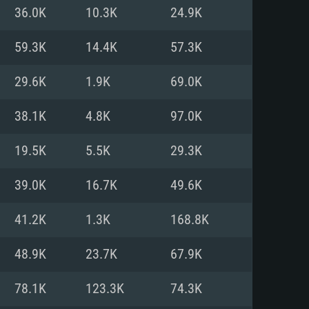
36.0K
10.3K
24.9K
o
o
o
59.3K
14.4K
57.3K
29.6K
1.9K
69.0K
: Windows 10/11 (64 bit)
: Mac OS Big Sur 11.0 ou versão
: Ubuntu 20.04 64bit
38.1K
4.8K
97.0K
 Core i5, Ryzen 5 3600 ou
 Core i7
 i7 (Intel Xeon não suportado)
19.5K
5.5K
29.3K
39.0K
16.7K
49.6K
u mais
IDIA 1060 com os drivers mais
41.2K
1.3K
168.8K
ca com DirectX 11 ou superior;
deon Vega II ou superior com
s de 6 meses) / equivalentes
60 ou superior, Radeon RX 570
70) com os drivers mais
48.9K
23.7K
67.9K
is de 6 meses) com suporte
de banda larga.
78.1K
123.3K
74.3K
de banda larga.