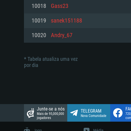
suportada: 720p.
Disco: 23,1 GB
10018
Gass23
Network: Internet de banda larga
Network: Internet de banda larga
10019
sanek151188
Disco: 21,5 GB
Disco: 21,5 GB
10020
Andry_67
* Tabela atualiza uma vez
por dia
Junte-se a nós
FA
TELEGRAM
Mais de 95,000,000
720
Nova Comunidade
jogadores
com
Jogo
Média