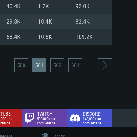
40.4K
1.2K
92.0K
de banda larga.
29.8K
10.4K
82.4K
58.4K
10.5K
109.2K
500
501
502
601
TUBE
TWITCH
DISCORD
,000+ na
530,000+ na
140,000+ na
nidade
comunidade
comunidade
nidade
Esports