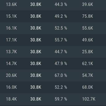
13.6K
30.8K
44.3 %
39.6K
Recomendad
Recomendad
Recomendad
15.1K
30.8K
49.2 %
75.8K
16.1K
30.8K
52.5 %
55.6K
64 bit)
ur 11.0 ou versão
es mais modernas
Sistema Operativo
Sistema Operativo
Sistema Operativo
mais recente
17.1K
30.8K
55.7 %
49.6K
Processador: Intel
Processador: Intel
nimo (Intel Xeon
superior
Processador: Core
13.7K
30.8K
44.7 %
25.8K
Memória: 16 GB
14.7K
30.8K
47.9 %
62.1K
Memória: 16 GB o
Memória: 8 GB
tX 11: AMD Radeon
Placa Gráfica: NV
20.6K
30.8K
67.0 %
54.7K
. Resolução
s drivers mais
Placa Gráfica: Pla
Placa Gráfica: Ra
recentes (não mai
 (Mac),
/ equivalentes
Nvidia GeForce 10
suporte Metal.
AMD (Radeon RX 5
16.0K
30.8K
52.2 %
68.0K
Mac. Resolução
tes com suporte
ou superior
recentes (não ma
.
Network: Internet 
porte Metal.
Resolução mínima
Vulkan.
18.4K
30.8K
59.7 %
102.7K
Network: Internet 