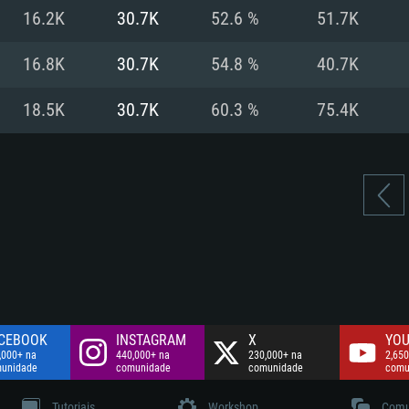
Disco: 60,2 GB
16.2K
30.7K
52.6 %
51.7K
.
Network: Internet 
Disco: 75,9 GB
.
16.8K
30.7K
54.8 %
40.7K
Disco: 60,2 GB
18.5K
30.7K
60.3 %
75.4K
CEBOOK
INSTAGRAM
X
YOU
,000+ na
440,000+ na
230,000+ na
2,650
unidade
comunidade
comunidade
comu
Tutoriais
Workshop
Comu